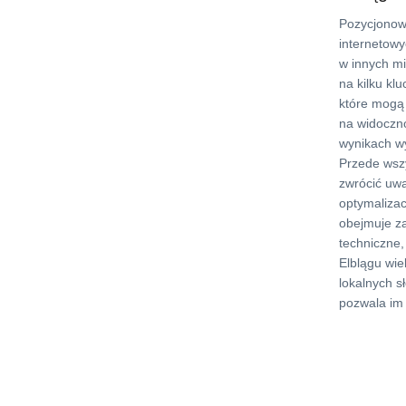
Pozycjonow
internetowy
w innych mi
na kilku kl
które mogą
na widoczn
wynikach w
Przede wsz
zwrócić uw
optymalizac
obejmuje z
techniczne,
Elblągu wie
lokalnych s
pozwala im 