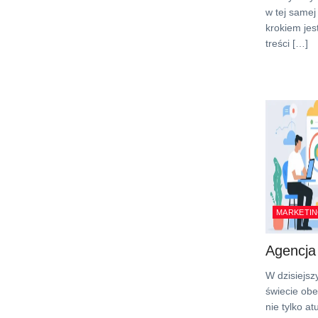
w tej samej
krokiem jes
treści […]
MARKETIN
Agencja
W dzisiejs
świecie obe
nie tylko a