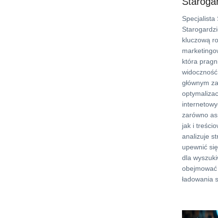
Staroga
Specjalist
Starogardz
kluczową rol
marketingow
która pragn
widoczność 
głównym za
optymalizac
internetowy
zarówno as
jak i treści
analizuje st
upewnić się
dla wyszuk
obejmować 
ładowania s