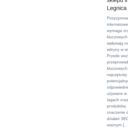
sklepu 
Legnica
Pozycjonow
internetow
wymaga zro
kluczowych
wpływają n
witryny w w
Przede wszy
przeprowad
kluczowych,
najczęściej
potencjalny
odpowiednic
używane w t
tagach ora
produktów,
znaczenie d
działań SE
ważnym […