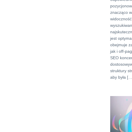
pozycjonow
znacząco w
widoczność
wyszukiwan
najskuteczn
jest optyma
obejmuje z
jak i off-p
SEO koncen
dostosowywa
struktury st
aby była […