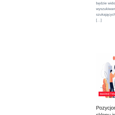
będzie wid
wyszukiwan
szukającyc
[…]
MARKETIN
Pozycjo