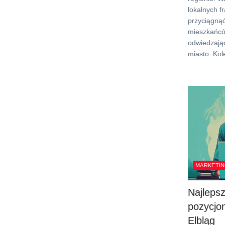
lokalnych f
przyciągną
mieszkańcó
odwiedzają
miasto. Kol
MARKETIN
Najleps
pozycjo
Elbląg