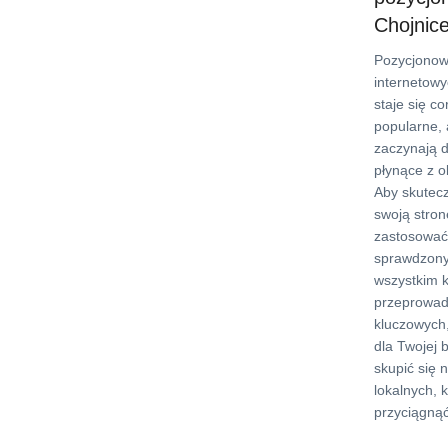
Chojnic
Pozycjonow
internetow
staje się co
popularne, 
zaczynają d
płynące z o
Aby skutec
swoją stron
zastosować 
sprawdzony
wszystkim k
przeprowad
kluczowych,
dla Twojej 
skupić się 
lokalnych, 
przyciągnąć