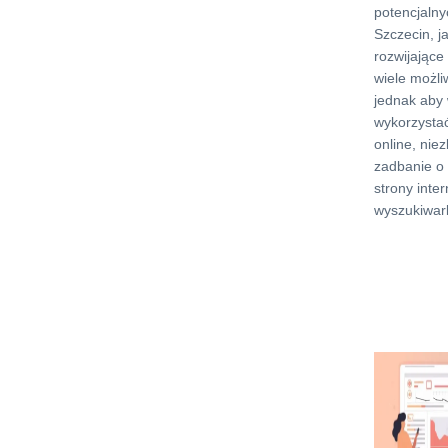
potencjalny
Szczecin, j
rozwijające 
wiele możli
jednak aby 
wykorzystać
online, nie
zadbanie o
strony inte
wyszukiwark