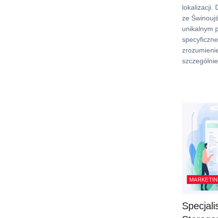
lokalizacji.
ze Świnoujś
unikalnym p
specyficzne
zrozumienie
szczególni
MARKETIN
Specjal