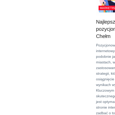
MARKETIN
Najleps
pozycjo
Chełm
Pozycjonow
internetow
podobnie ja
miastach, 
zastosowan
strategii, k
osiągnięcie
wynikach w
Kluczowym
skuteczneg
jest optymal
stronie int
zadbać o to