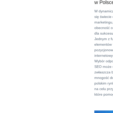
w Polsc
W dynamicz
się świecie
marketingu
obecność on
dla sukcesu
Jednym z f
elementów t
pozycjonow
internetowy
Wybór odpo
SEO może s
zwłaszcza 
mnogość do
polskim ryn
na celu przy
które pomo