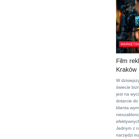
MARKETIN
Film re
Kraków
W dzisiejs
świecie biz
jest na wyci
dotarcie do
klienta wy
nieszablon
efektywnyc
Jednym z n
narzędzi m