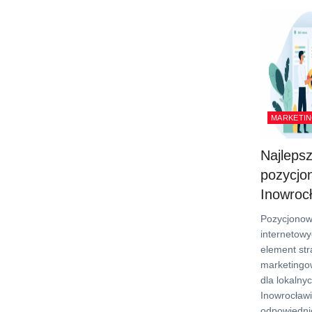
MARKETIN
Najleps
pozycjo
Inowroc
Pozycjonow
internetowy
element str
marketingow
dla lokalny
Inowrocław
odpowiedni