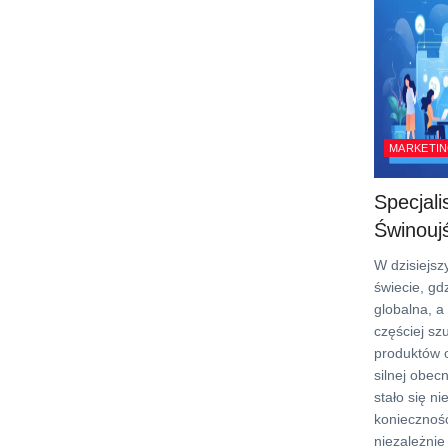
MARKETIN
Specjal
Świnouj
W dzisiejs
świecie, gd
globalna, a 
częściej szu
produktów o
silnej obec
stało się ni
koniecznośc
niezależnie 