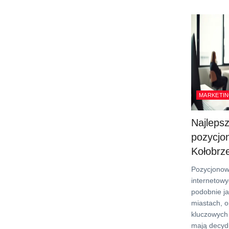
MARKETIN
Najleps
pozycjo
Kołobrz
Pozycjonow
internetow
podobnie ja
miastach, o
kluczowych 
mają decyd