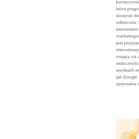
koniecznośc
która pragni
docierać d
odbiorców.
elementem s
marketingow
jest pozycj
internetowy
mający na 
widoczności
wynikach wy
jak Google.
optymalne r