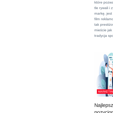
które pozwa
tle rywali i
markę, jest
film reklam
tak prestiż
mieście jak
tradycja sp
MARKETIN
Najleps
pozycjo