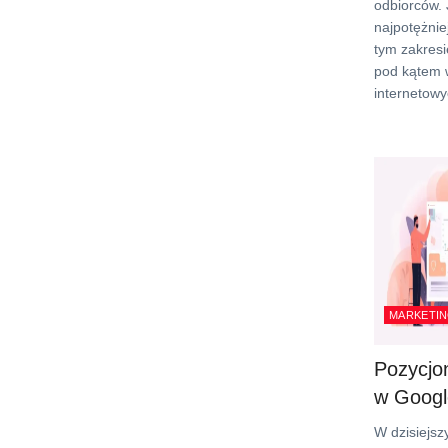
odbiorców.
najpotężnie
tym zakresi
pod kątem 
internetowy
MARKETIN
Pozycjo
w Googl
W dzisiejs