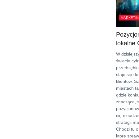
MARKETIN
Pozycjo
lokalne
W dzisiejs
świecie cyf
przedsiębi
staje się do
klientów. S
miastach ta
gdzie konk
znacząca, 
pozycjonowa
się nieodz
strategii m
Chodzi tu o 
które spraw