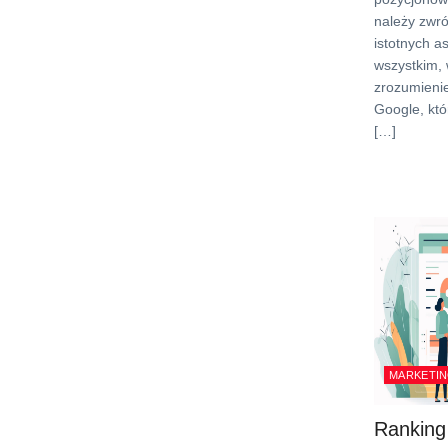
należy zwró
istotnych a
wszystkim, 
zrozumieni
Google, któ
[…]
MARKETIN
Ranking