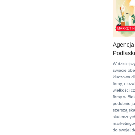
MARKETIN
Agencja
Podlask
W dzisiejs
świecie obe
kluczowa d
firmy, nieza
wielkości c
firmy w Biał
podobnie ja
szerszą ska
skutecznych
marketingo
do swojej d