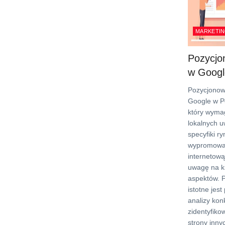
MARKETIN
Pozycjo
w Googl
Pozycjonow
Google w Pł
który wyma
lokalnych 
specyfiki r
wypromować
internetową
uwagę na k
aspektów. 
istotne jes
analizy kon
zidentyfiko
strony inny