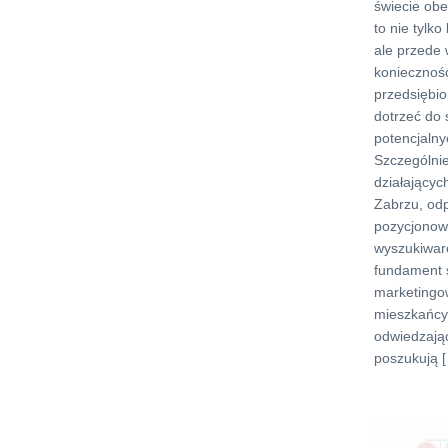
świecie obe
to nie tylko
ale przede
koniecznoś
przedsiębio
dotrzeć do 
potencjalny
Szczególnie
działających
Zabrzu, od
pozycjonow
wyszukiwar
fundament s
marketingo
mieszkańcy
odwiedzają
poszukują 