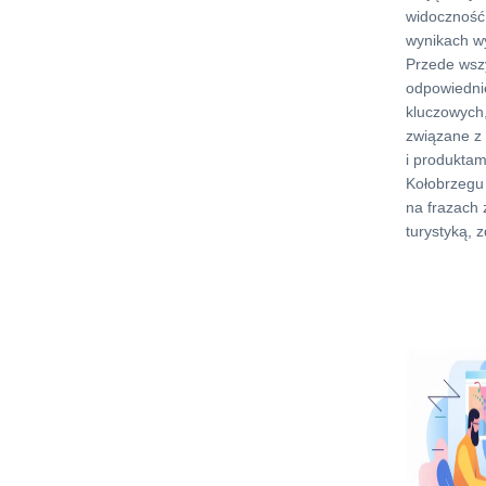
widoczność
wynikach w
Przede wszy
odpowiedni
kluczowych,
związane z 
i produkta
Kołobrzegu 
na frazach
turystyką, 