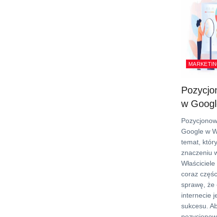
MARKETIN
Pozycjo
w Googl
Pozycjonow
Google w W
temat, któr
znaczeniu w
Właściciele
coraz częśc
sprawę, że
internecie j
sukcesu. Ab
pozycjonow