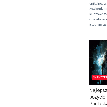
unikalne, w
zawierały 
kluczowe z
działalnośc
istotnym as
MARKETIN
Najleps
pozycjo
Podlask