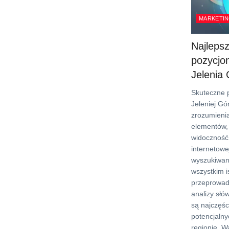
MARKETIN
Najleps
pozycjo
Jelenia
Skuteczne 
Jeleniej G
zrozumienia
elementów,
widoczność
internetowe
wyszukiwan
wszystkim i
przeprowad
analizy słó
są najczęśc
potencjalny
regionie. W