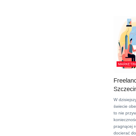
MARKETIN
Freelan
Szczeci
W dzisiejs
świecie obe
to nie przyw
konieczność
pragnącej ro
docierać d