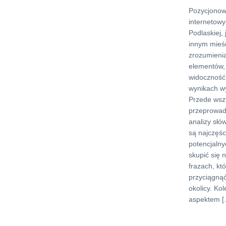
Pozycjonow
internetowy
Podlaskiej,
innym mieś
zrozumienia
elementów,
widoczność
wynikach w
Przede wszy
przeprowad
analizy słó
są najczęśc
potencjalny
skupić się 
frazach, kt
przyciągną
okolicy. K
aspektem [