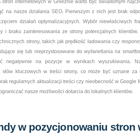
stron internetowych w Gnieźnie warto być świadomym najczę
 na nasze działania SEO. Pierwszym z nich jest brak odpo
częciem działań optymalizacyjnych. Wybór niewłaściwych f
ny i braku zainteresowania ze strony potencjalnych klientów
chnicznych strony, takich jak prędkość ładowania czy respon
adujące się lub nieprzystosowane do wyświetlania na smartf
ać negatywnie na pozycje w wynikach wyszukiwania. Na
 słów kluczowych w treści strony, co może być uznane za 
ak regularnych aktualizacji treści czy nieobecność w Google
ograniczać nasze możliwości dotarcia do lokalnych klientów.
endy w pozycjonowaniu stron