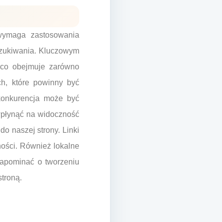
 wymaga zastosowania
yszukiwania. Kluczowym
 co obejmuje zarówno
ch, które powinny być
 konkurencja może być
wpłynąć na widoczność
o naszej strony. Linki
ności. Również lokalne
zapominać o tworzeniu
stroną.