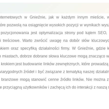
internetowych w Gnieźnie, jak w każdym innym mieście,
 które pozwolą na osiągnięcie wysokich pozycji w wynikach w
pozycjonowania jest optymalizacja strony pod kątem SEO,
 i treściowe. Warto zwrócić uwagę na dobór słów kluczowy
kiem oraz specyfiką działalności firmy. W Gnieźnie, gdzie
h miastach, dobrze dobrane słowa kluczowe mogą znacząco 
m krokiem jest budowanie linków zewnętrznych, które prowadzą d
iarygodnych źródeł i być związane z tematyką naszej działal
ale branżowe mogą stanowić cenne źródło linków. Nie można 
re przyciągną użytkowników i zachęcą ich do interakcji z naszą 