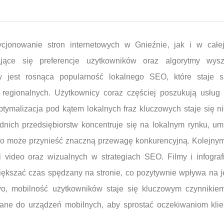
ycjonowanie stron internetowych w Gnieźnie, jak i w całe
jące się preferencje użytkowników oraz algorytmy wys
w jest rosnąca popularność lokalnego SEO, które staje s
 regionalnych. Użytkownicy coraz częściej poszukują usług
optymalizacja pod kątem lokalnych fraz kluczowych staje się 
ednich przedsiębiorstw koncentruje się na lokalnym rynku, u
o może przynieść znaczną przewagę konkurencyjną. Kolejnym 
i video oraz wizualnych w strategiach SEO. Filmy i infograf
ększać czas spędzany na stronie, co pozytywnie wpływa na j
o, mobilność użytkowników staje się kluczowym czynnikie
ne do urządzeń mobilnych, aby sprostać oczekiwaniom klie