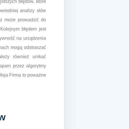
stszych błędów, które
wiedniej analizy słów
raz może prowadzić do
. Kolejnym błędem jest
sywność na urządzenia
onach mogą odstraszać
leży również unikać
spam przez algorytmy
 Moja Firma to poważne
 w