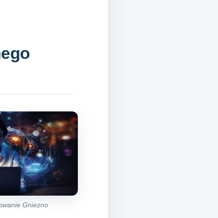
nego
nowanie Gniezno