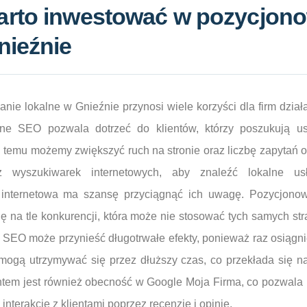
arto inwestować w pozycjon
nieźnie
nie lokalne w Gnieźnie przynosi wiele korzyści dla firm działa
lne SEO pozwala dotrzeć do klientów, którzy poszukują u
ęki temu możemy zwiększyć ruch na stronie oraz liczbę zapytań 
 wyszukiwarek internetowych, aby znaleźć lokalne usł
 internetowa ma szansę przyciągnąć ich uwagę. Pozycjonow
ę na tle konkurencji, która może nie stosować tych samych str
 SEO może przynieść długotrwałe efekty, ponieważ raz osiągn
ogą utrzymywać się przez dłuższy czas, co przekłada się n
tem jest również obecność w Google Moja Firma, co pozwala 
 interakcję z klientami poprzez recenzje i opinie.