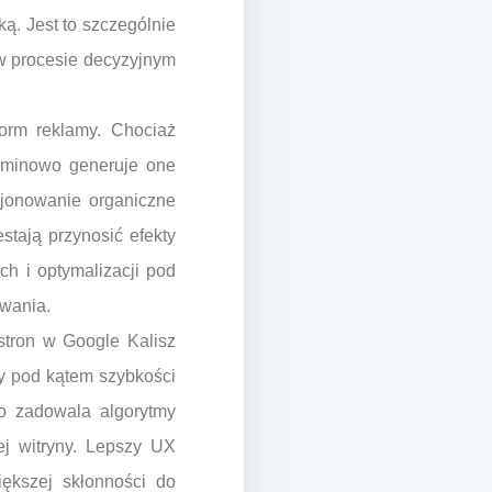
ą. Jest to szczególnie
 w procesie decyzyjnym
orm reklamy. Chociaż
erminowo generuje one
ycjonowanie organiczne
stają przynosić efekty
h i optymalizacji pod
wania.
stron w Google Kalisz
ny pod kątem szybkości
ko zadowala algorytmy
ej witryny. Lepszy UX
iększej skłonności do