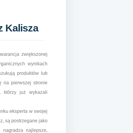
z Kalisza
gwarancja zwiększonej
rganicznych wynikach
oszukują produktów lub
ę na pierwszej stronie
 którzy już wykazali
unku eksperta w swojej
az, są postrzegane jako
e nagradza najlepsze,