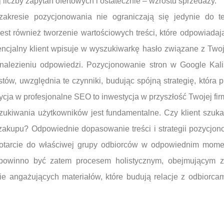
j liczby zapytań ofertowych i ostatecznie – wzrostu sprzedaży.
zakresie pozycjonowania nie ograniczają się jedynie do t
jest również tworzenie wartościowych treści, które odpowiadają
ncjalny klient wpisuje w wyszukiwarkę hasło związane z Twoj
nalezieniu odpowiedzi. Pozycjonowanie stron w Google Kali
tów, uwzględnia te czynniki, budując spójną strategię, która p
cja w profesjonalne SEO to inwestycja w przyszłość Twojej fir
zukiwania użytkowników jest fundamentalne. Czy klient szuka
o zakupu? Odpowiednie dopasowanie treści i strategii pozycjono
otarcie do właściwej grupy odbiorców w odpowiednim mome
powinno być zatem procesem holistycznym, obejmującym z
nie angażujących materiałów, które budują relacje z odbiorca