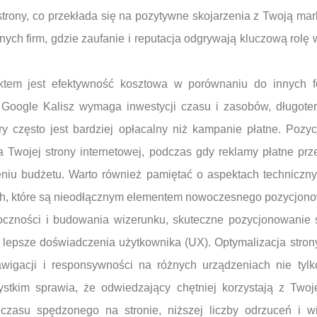
strony, co przekłada się na pozytywne skojarzenia z Twoją mark
lnych firm, gdzie zaufanie i reputacja odgrywają kluczową rolę
ktem jest efektywność kosztowa w porównaniu do innych f
 Google Kalisz wymaga inwestycji czasu i zasobów, długot
óry często jest bardziej opłacalny niż kampanie płatne. Poz
a Twojej strony internetowej, podczas gdy reklamy płatne prze
niu budżetu. Warto również pamiętać o aspektach technicznyc
h, które są nieodłącznym elementem nowoczesnego pozycjono
czności i budowania wizerunku, skuteczne pozycjonowanie 
a lepsze doświadczenia użytkownika (UX). Optymalizacja stro
nawigacji i responsywności na różnych urządzeniach nie tyl
stkim sprawia, że odwiedzający chętniej korzystają z Twoj
czasu spędzonego na stronie, niższej liczby odrzuceń i w