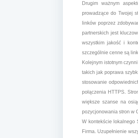
Drugim ważnym aspektem
prowadzące do Twojej st
linków poprzez zdobywan
partnerskich jest kluczo
wszystkim jakość i kon
szczególnie cenne są link
Kolejnym istotnym czynni
takich jak poprawa szybk
stosowanie odpowiednic
połączenia HTTPS. Stron
większe szanse na osiąg
pozycjonowania stron w G
W kontekście lokalnego 
Firma. Uzupełnienie wszys