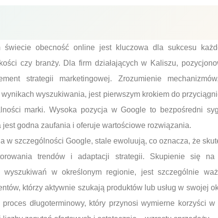
 świecie obecność online jest kluczowa dla sukcesu każde
lkości czy branży. Dla firm działających w Kaliszu, pozycjo
ement strategii marketingowej. Zrozumienie mechanizmó
w wynikach wyszukiwania, jest pierwszym krokiem do przyciągni
lności marki. Wysoka pozycja w Google to bezpośredni syg
 jest godna zaufania i oferuje wartościowe rozwiązania.
a w szczególności Google, stale ewoluują, co oznacza, że sk
rowania trendów i adaptacji strategii. Skupienie się na
 wyszukiwań w określonym regionie, jest szczególnie ważn
ientów, którzy aktywnie szukają produktów lub usług w swojej o
o proces długoterminowy, który przynosi wymierne korzyści w