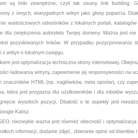
 są linki zewnętrzne, czyli tak zwany link building. Go
rony z innych, wiarygodnych witryn jako głosy poparcia. Dla
ie wartościowych odnośników z lokalnych portali, katalogów
we dla zwiększenia autorytetu Twojej domeny. Ważna jest nie t
tekst pozyskiwanych linków. W przypadku pozycjonowania s
i z witryn o lokalnym zasięgu.
kiem jest optymalizacja techniczna strony internetowej. Obejmu
ości ładowania witryny, zapewnienie jej responsywności na u
h znaczników HTML (np. nagłówków, meta opisów), czy zape
a, która jest przyjazna dla użytkowników i dla robotów wysz
nięcie wysokich pozycji. Dbałość o te aspekty jest nieod
oogle Kalisz.
SEO, niezwykle ważna jest również obecność i optymalizacja 
tkich informacji, dodanie zdjęć, zbieranie opinii od klientów i