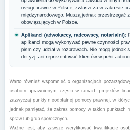
uprawnienia do wykonywania zawodu w innym kraj
usługi prawne w Polsce, zwłaszcza w zakresie pr
międzynarodowego. Muszą jednak przestrzegać 
obowiązujących w Polsce.
Aplikanci (adwokaccy, radcowscy, notarialni):
P
aplikanci mogą wykonywać pewne czynności prawn
pism czy udział w rozprawach. Nie mogą jednak 
decyzji ani reprezentować klientów w pełni autono
Warto również wspomnieć o organizacjach pozarządowy
osobom uprawnionym, często w ramach projektów fina
zazwyczaj punkty nieodpłatnej pomocy prawnej, w któryc
jednak pamiętać, że zakres pomocy w takich punktach 
spraw lub grup społecznych.
Ważne jest, aby zawsze weryfikować kwalifikacje oso