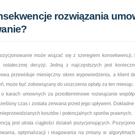
onsekwencje rozwiązania umo
anie?
zycjonowanie może wiązać się z szeregiem konsekwencji, k
ostatecznej decyzji. Jedną z najczęstszych jest konieczn
owa przewiduje miesięczny okres wypowiedzenia, a klient d
eń, może być zobowiązany do uiszczenia opłaty za ten miesią
 o karach umownych za przedterminowe rozwiązanie współpra
kreślony czas i została zerwana przed jego upływem. Dokładne
nieprzewidzianych kosztów i potencjalnych sporów prawnych.
ncją jest utrata ciągłości działań pozycjonujących. Pozycjono
wania, optymalizacji i reagowania na zmiany w algorytmac