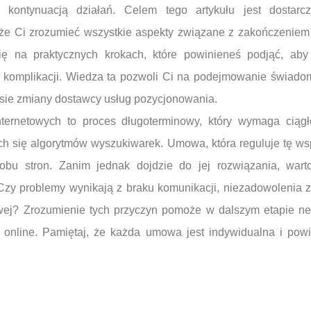
 kontynuacją działań. Celem tego artykułu jest dostar
że Ci zrozumieć wszystkie aspekty związane z zakończeniem
ę na praktycznych krokach, które powinieneś podjąć, aby 
 komplikacji. Wiedza ta pozwoli Ci na podejmowanie świadom
sie zmiany dostawcy usług pozycjonowania.
nternetowych to proces długoterminowy, który wymaga ciąg
ych się algorytmów wyszukiwarek. Umowa, która reguluje tę w
 obu stron. Zanim jednak dojdzie do jej rozwiązania, war
 Czy problemy wynikają z braku komunikacji, niezadowolenia 
owej? Zrozumienie tych przyczyn pomoże w dalszym etapie neg
 online. Pamiętaj, że każda umowa jest indywidualna i pow