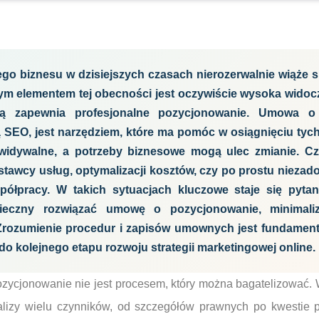
go biznesu w dzisiejszych czasach nierozerwalnie wiąże s
wym elementem tej obecności jest oczywiście wysoka wido
rą zapewnia profesjonalne pozycjonowanie. Umowa o
 SEO, jest narzędziem, które ma pomóc w osiągnięciu tych
widywalne, a potrzeby biznesowe mogą ulec zmianie. C
tawcy usług, optymalizacji kosztów, czy po prostu niezad
ółpracy. W takich sytuacjach kluczowe staje się pyta
ieczny rozwiązać umowę o pozycjonowanie, minimaliz
 Zrozumienie procedur i zapisów umownych jest fundament
do kolejnego etapu rozwoju strategii marketingowej online.
ycjonowanie nie jest procesem, który można bagatelizować. 
lizy wielu czynników, od szczegółów prawnych po kwestie 