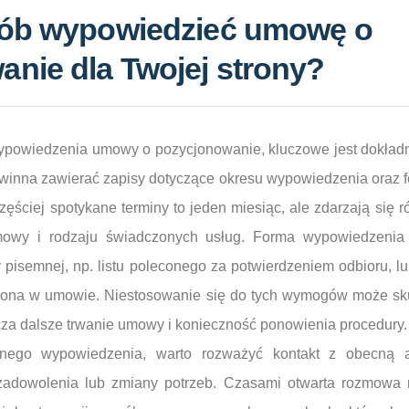
sób wypowiedzieć umowę o
nie dla Twojej strony?
powiedzenia umowy o pozycjonowanie, kluczowe jest dokładne
winna zawierać zapisy dotyczące okresu wypowiedzenia oraz f
zęściej spotykane terminy to jeden miesiąc, ale zdarzają się r
mowy i rodzaju świadczonych usług. Forma wypowiedzenia j
isemnej, np. listu poleconego za potwierdzeniem odbioru, lub
dniona w umowie. Niestosowanie się do tych wymogów może s
za dalsze trwanie umowy i konieczność ponowienia procedury.
lnego wypowiedzenia, warto rozważyć kontakt z obecną
zadowolenia lub zmiany potrzeb. Czasami otwarta rozmowa