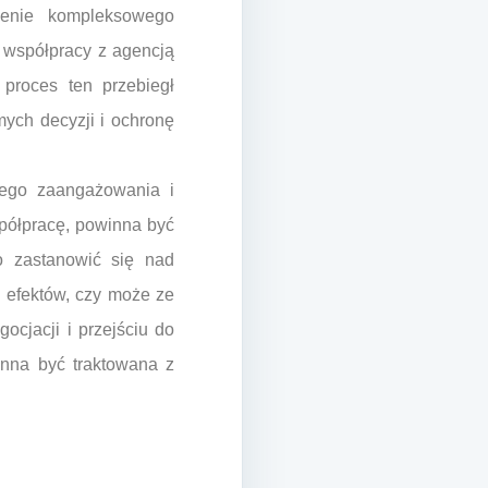
czenie kompleksowego
 współpracy z agencją
proces ten przebiegł
ych decyzji i ochronę
łego zaangażowania i
spółpracę, powinna być
to zastanowić się nad
z efektów, czy może ze
ocjacji i przejściu do
inna być traktowana z