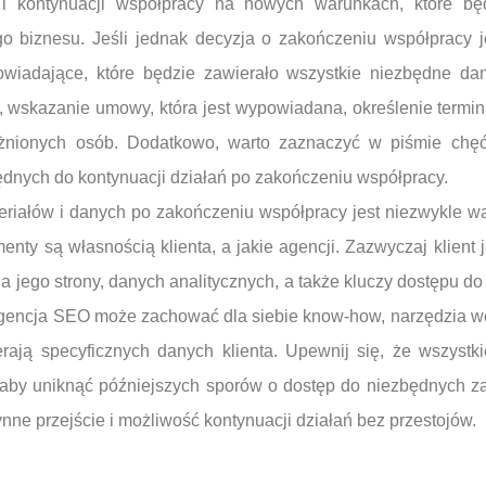
i kontynuacji współpracy na nowych warunkach, które bę
go biznesu. Jeśli jednak decyzja o zakończeniu współpracy j
wiadające, które będzie zawierało wszystkie niezbędne da
a, wskazanie umowy, która jest wypowiadana, określenie term
żnionych osób. Dodatkowo, warto zaznaczyć w piśmie chęć
dnych do kontynuacji działań po zakończeniu współpracy.
eriałów i danych po zakończeniu współpracy jest niezwykle
menty są własnością klienta, a jakie agencji. Zazwyczaj klient j
a jego strony, danych analitycznych, a także kluczy dostępu do 
 Agencja SEO może zachować dla siebie know-how, narzędzia w
erają specyficznych danych klienta. Upewnij się, że wszystk
by uniknąć późniejszych sporów o dostęp do niezbędnych z
nne przejście i możliwość kontynuacji działań bez przestojów.