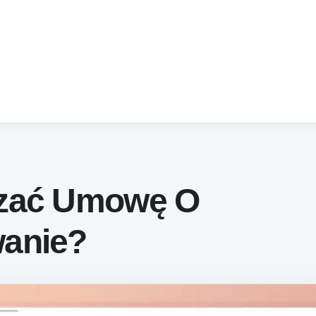
ązać Umowę O
anie?