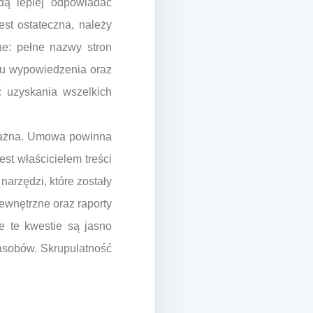
dą lepiej odpowiadać
est ostateczna, należy
ne: pełne nazwy stron
inu wypowiedzenia oraz
 uzyskania wszelkich
 ważna. Umowa powinna
est właścicielem treści
narzędzi, które zostały
ewnętrzne oraz raporty
ie te kwestie są jasno
asobów. Skrupulatność