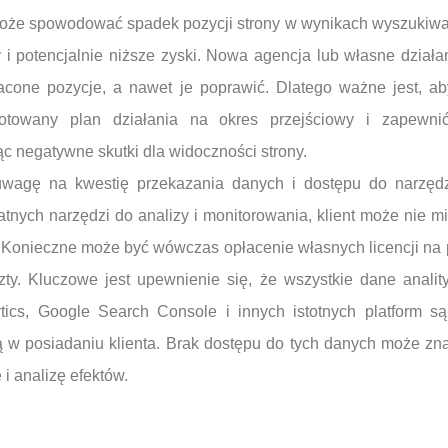
oże spowodować spadek pozycji strony w wynikach wyszukiwani
y i potencjalnie niższe zyski. Nowa agencja lub własne dzia
acone pozycje, a nawet je poprawić. Dlatego ważne jest, a
towany plan działania na okres przejściowy i zapewnić
c negatywne skutki dla widoczności strony.
uwagę na kwestię przekazania danych i dostępu do narzędz
łatnych narzędzi do analizy i monitorowania, klient może nie m
 Konieczne może być wówczas opłacenie własnych licencji na 
ty. Kluczowe jest upewnienie się, że wszystkie dane anality
tics, Google Search Console i innych istotnych platform 
 w posiadaniu klienta. Brak dostępu do tych danych może zna
 i analizę efektów.