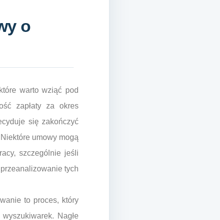
wy o
tóre warto wziąć pod
ość zapłaty za okres
ecyduje się zakończyć
c. Niektóre umowy mogą
cy, szczególnie jeśli
 przeanalizowanie tych
wanie to proces, który
h wyszukiwarek. Nagłe