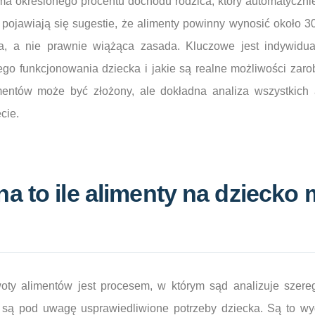
 ma określonego procentu dochodu rodzica, który automatyczn
pojawiają się sugestie, że alimenty powinny wynosić około 3
a, a nie prawnie wiążąca zasada. Kluczowe jest indywidual
go funkcjonowania dziecka i jakie są realne możliwości zaro
imentów może być złożony, ale dokładna analiza wszystkic
cie.
a to ile alimenty na dziecko
woty alimentów jest procesem, w którym sąd analizuje szereg
są pod uwagę usprawiedliwione potrzeby dziecka. Są to wy