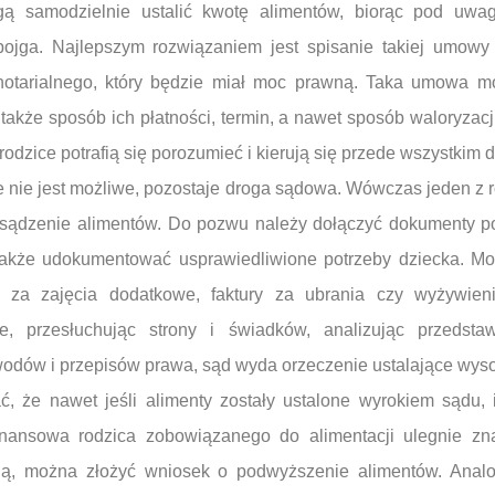
gą samodzielnie ustalić kwotę alimentów, biorąc pod uwag
ojga. Najlepszym rozwiązaniem jest spisanie takiej umowy
 notarialnego, który będzie miał moc prawną. Taka umowa mo
akże sposób ich płatności, termin, a nawet sposób waloryzacji
rodzice potrafią się porozumieć i kierują się przede wszystkim
e nie jest możliwe, pozostaje droga sądowa. Wówczas jeden z
sądzenie alimentów. Do pozwu należy dołączyć dokumenty po
 także udokumentować usprawiedliwione potrzeby dziecka. Mo
ty za zajęcia dodatkowe, faktury za ubrania czy wyżywien
, przesłuchując strony i świadków, analizując przedst
odów i przepisów prawa, sąd wyda orzeczenie ustalające wys
ć, że nawet jeśli alimenty zostały ustalone wyrokiem sądu, 
finansowa rodzica zobowiązanego do alimentacji ulegnie zn
ą, można złożyć wniosek o podwyższenie alimentów. Analogi