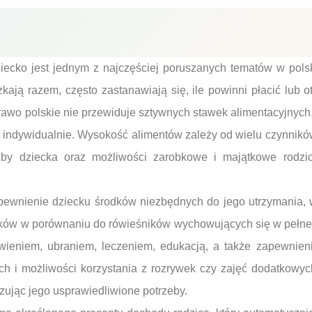
iecko jest jednym z najczęściej poruszanych tematów w pols
zkają razem, często zastanawiają się, ile powinni płacić lub 
awo polskie nie przewiduje sztywnych stawek alimentacyjnych
 indywidualnie. Wysokość alimentów zależy od wielu czynników
eby dziecka oraz możliwości zarobkowe i majątkowe rodz
pewnienie dziecku środków niezbędnych do jego utrzymania, 
aków w porównaniu do rówieśników wychowujących się w pełnej
wieniem, ubraniem, leczeniem, edukacją, a także zapewnie
 i możliwości korzystania z rozrywek czy zajęć dodatkowyc
zując jego usprawiedliwione potrzeby.