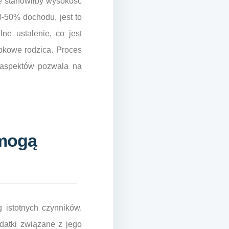
ie stanowiłby wysokość
0-50% dochodu, jest to
ne ustalenie, co jest
bkowe rodzica. Proces
h aspektów pozwala na
 mogą
 istotnych czynników.
datki związane z jego