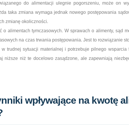
owiązanego do alimentacji ulegnie pogorszeniu, może on w
ażda taka zmiana wymaga jednak nowego postępowania sądow
h zmianę okoliczności.
 o alimentach tymczasowych. W sprawach o alimenty, sąd m
asowych na czas trwania postępowania. Jest to rozwiązanie s
 w trudnej sytuacji materialnej i potrzebuje pilnego wsparcia
 niższe niż te docelowo zasądzone, ale zapewniają niezbę
ynniki wpływające na kwotę a
?