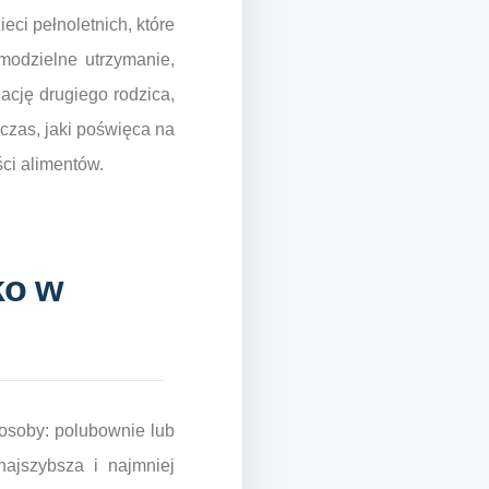
eci pełnoletnich, które
odzielne utrzymanie,
cję drugiego rodzica,
 czas, jaki poświęca na
ci alimentów.
ko w
osoby: polubownie lub
najszybsza i najmniej