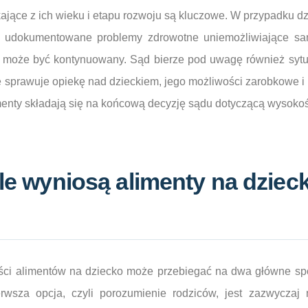
jące z ich wieku i etapu rozwoju są kluczowe. W przypadku dzi
ą udokumentowane problemy zdrowotne uniemożliwiające sam
 może być kontynuowany. Sąd bierze pod uwagę również sytua
nie sprawuje opiekę nad dzieckiem, jego możliwości zarobkowe i
menty składają się na końcową decyzję sądu dotyczącą wysokoś
 ile wyniosą alimenty na dziec
ści alimentów na dziecko może przebiegać na dwa główne sp
wsza opcja, czyli porozumienie rodziców, jest zazwyczaj 