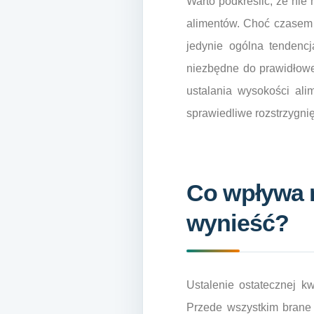
Warto podkreślić, że nie
alimentów. Choć czasem 
jedynie ogólna tendencj
niezbędne do prawidłowe
ustalania wysokości al
sprawiedliwe rozstrzygnię
Co wpływa n
wynieść?
Ustalenie ostatecznej k
Przede wszystkim brane 