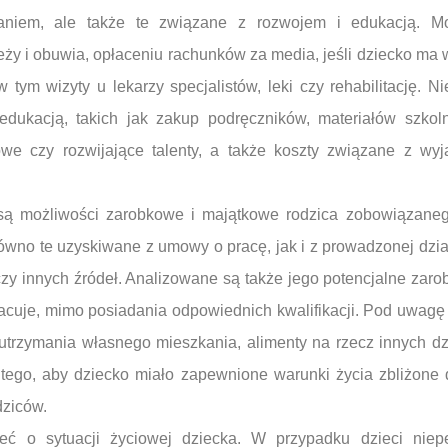
aniem, ale także te związane z rozwojem i edukacją. M
ży i obuwia, opłaceniu rachunków za media, jeśli dziecko ma w
 tym wizyty u lekarzy specjalistów, leki czy rehabilitację.
dukacją, takich jak zakup podręczników, materiałów szkoln
we czy rozwijające talenty, a także koszty związane z wy
ą możliwości zarobkowe i majątkowe rodzica zobowiązanego
ówno te uzyskiwane z umowy o pracę, jak i z prowadzonej dzia
 innych źródeł. Analizowane są także jego potencjalne zarobk
acuje, mimo posiadania odpowiednich kwalifikacji. Pod uwagę
y utrzymania własnego mieszkania, alimenty na rzecz innych d
tego, aby dziecko miało zapewnione warunki życia zbliżone d
dziców.
ć o sytuacji życiowej dziecka. W przypadku dzieci niepeł