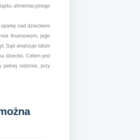
iązku alimentacyjnego
ą opiekę nad dzieckiem
nsie finansowym, jego
t. Sąd analizuje także
na dziecko. Celem jest
 pełnej rodzinie, przy
 można