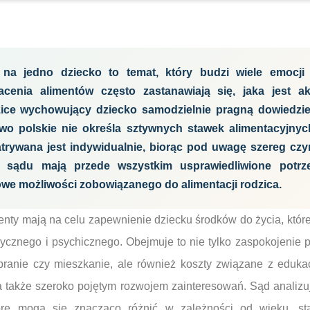
 na jedno dziecko to temat, który budzi wiele emocji 
acenia alimentów często zastanawiają się, jaka jest a
zice wychowujący dziecko samodzielnie pragną dowiedzieć
o polskie nie określa sztywnych stawek alimentacyjnyc
trywana jest indywidualnie, biorąc pod uwagę szereg cz
ę sądu mają przede wszystkim usprawiedliwione potrz
we możliwości zobowiązanego do alimentacji rodzica.
enty mają na celu zapewnienie dziecku środków do życia, któr
zycznego i psychicznego. Obejmuje to nie tylko zaspokojenie
ubranie czy mieszkanie, ale również koszty związane z eduka
 także szeroko pojętym rozwojem zainteresowań. Sąd analizuj
tóre mogą się znacząco różnić w zależności od wieku, st