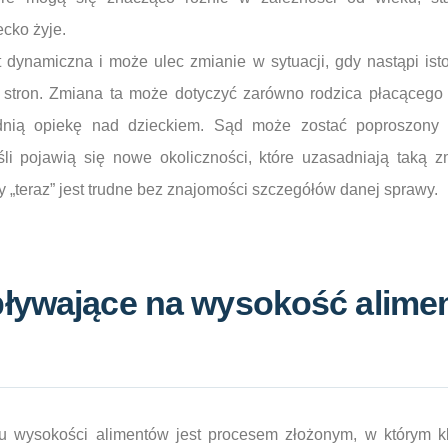
ecko żyje.
 dynamiczna i może ulec zmianie w sytuacji, gdy nastąpi ist
j stron. Zmiana ta może dotyczyć zarówno rodzica płacącego a
dnią opiekę nad dzieckiem. Sąd może zostać poproszony
śli pojawią się nowe okoliczności, które uzasadniają taką z
y „teraz” jest trudne bez znajomości szczegółów danej sprawy.
pływające na wysokość alime
iu wysokości alimentów jest procesem złożonym, w którym 