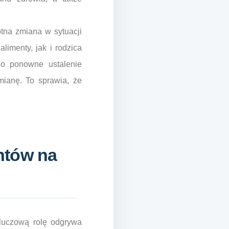
otna zmiana w sytuacji
limenty, jak i rodzica
 o ponowne ustalenie
mianę. To sprawia, że
ntów na
kluczową rolę odgrywa