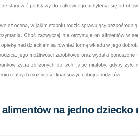
 one stanowić podstawy do całkowitego uchylenia się od obow
ównież ocena, w jakim stopniu rodzic sprawujący bezpośredni
utrzymania. Choć zazwyczaj nie otrzymuje on alimentów w se
opiekę nad dzieckiem są również formą wkładu w jego dobroby
 rodzica, jego możliwości zarobkowe oraz wydatki ponoszone 
unków życia zbliżonych do tych, jakie miałoby, gdyby żyło w
niu realnych możliwości finansowych obojga rodziców.
 alimentów na jedno dziecko