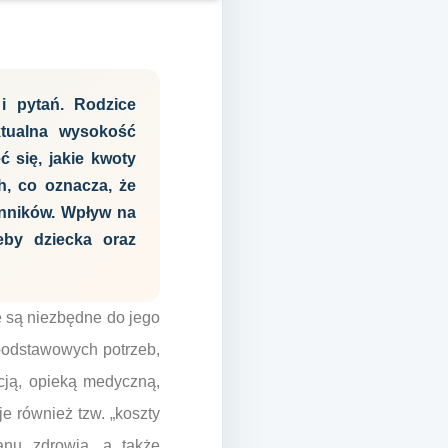
i pytań. Rodzice
ktualna wysokość
 się, jakie kwoty
h, co oznacza, że
ynników. Wpływ na
eby dziecka oraz
e są niezbędne do jego
 podstawowych potrzeb,
cją, opieką medyczną,
e również tzw. „koszty
anu zdrowia, a także