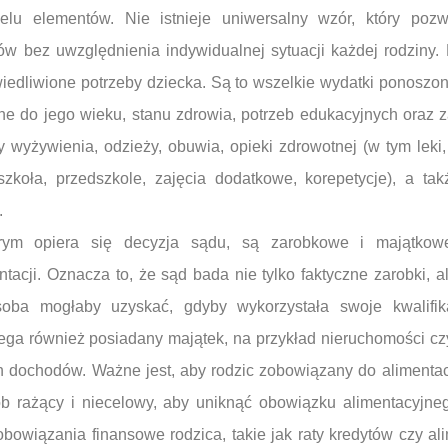
elu elementów. Nie istnieje uniwersalny wzór, który pozw
tów bez uwzględnienia indywidualnej sytuacji każdej rodziny
edliwione potrzeby dziecka. Są to wszelkie wydatki ponoszon
ne do jego wieku, stanu zdrowia, potrzeb edukacyjnych oraz 
y wyżywienia, odzieży, obuwia, opieki zdrowotnej (w tym leki, 
 (szkoła, przedszkole, zajęcia dodatkowe, korepetycje), a t
.
órym opiera się decyzja sądu, są zarobkowe i majątkow
acji. Oznacza to, że sąd bada nie tylko faktyczne zarobki, a
oba mogłaby uzyskać, gdyby wykorzystała swoje kwalifik
ga również posiadany majątek, na przykład nieruchomości czy
 dochodów. Ważne jest, aby rodzic zobowiązany do alimentacj
b rażący i niecelowy, aby uniknąć obowiązku alimentacyjn
owiązania finansowe rodzica, takie jak raty kredytów czy al