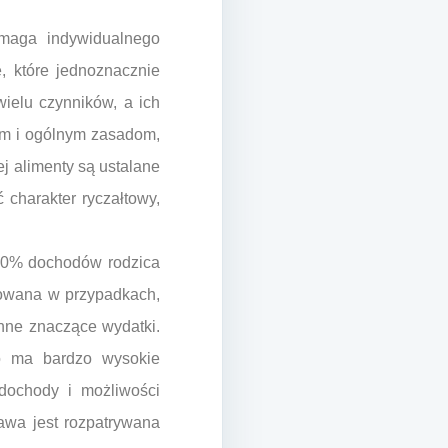
ymaga indywidualnego
e, które jednoznacznie
wielu czynników, a ich
jom i ogólnym zasadom,
j alimenty są ustalane
charakter ryczałtowy,
 50% dochodów rodzica
osowana w przypadkach,
inne znaczące wydatki.
ko ma bardzo wysokie
 dochody i możliwości
awa jest rozpatrywana