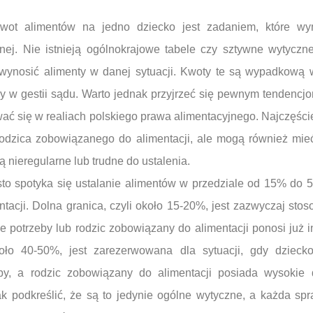
kwot alimentów na jedno dziecko jest zadaniem, które w
wnej. Nie istnieją ogólnokrajowe tabele czy sztywne wytyczn
y wynosić alimenty w danej sytuacji. Kwoty te są wypadkową 
ży w gestii sądu. Warto jednak przyjrzeć się pewnym tendenc
wać się w realiach polskiego prawa alimentacyjnego. Najczęście
odzica zobowiązanego do alimentacji, ale mogą również mieć 
 nieregularne lub trudne do ustalenia.
to spotyka się ustalanie alimentów w przedziale od 15% do
tacji. Dolna granica, czyli około 15-20%, jest zazwyczaj st
e potrzeby lub rodzic zobowiązany do alimentacji ponosi już 
koło 40-50%, jest zarezerwowana dla sytuacji, gdy dziec
eby, a rodzic zobowiązany do alimentacji posiada wysokie
k podkreślić, że są to jedynie ogólne wytyczne, a każda spr