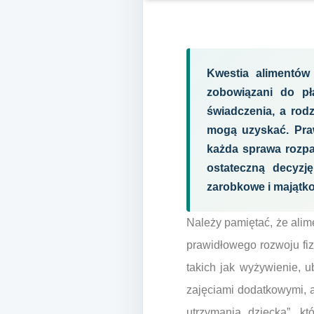
Kwestia alimentów
zobowiązani do pł
świadczenia, a rod
mogą uzyskać. Praw
każda sprawa rozpa
ostateczną decyzj
zarobkowe i majątko
Należy pamiętać, że alim
prawidłowego rozwoju fi
takich jak wyżywienie, 
zajęciami dodatkowymi, a
utrzymania dziecka”, k