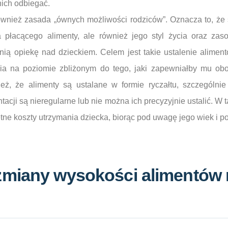
nich odbiegać.
również zasada „ównych możliwości rodziców”. Oznacza to, że
ca płacącego alimenty, ale również jego styl życia oraz zas
ią opiekę nad dzieckiem. Celem jest takie ustalenie aliment
a na poziomie zbliżonym do tego, jaki zapewniałby mu oboj
eż, że alimenty są ustalane w formie ryczałtu, szczególni
acji są nieregularne lub nie można ich precyzyjnie ustalić. W 
tne koszty utrzymania dziecka, biorąc pod uwagę jego wiek i po
zmiany wysokości alimentów 