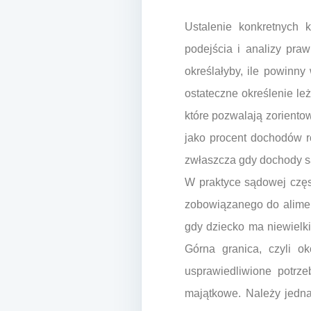
Ustalenie konkretnych 
podejścia i analizy pra
określałyby, ile powinn
ostateczne określenie le
które pozwalają zoriento
jako procent dochodów r
zwłaszcza gdy dochody są
W praktyce sądowej częs
zobowiązanego do alimen
gdy dziecko ma niewielki
Górna granica, czyli o
usprawiedliwione potrz
majątkowe. Należy jedna