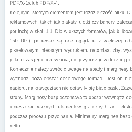
PDF/X-1a lub PDF/X-4.
Kolejnym istotnym elementem jest rozdzielczość pliku. D
reklamowych, takich jak plakaty, ulotki czy banery, zalec
per inch) w skali 1:1. Dla większych formatów, jak billbo
150 DPI), ponieważ są one oglądane z większej odleg
pikselowatym, nieostrym wydrukiem, natomiast zbyt wy
pliku i czas jego przesyłania, nie przynosząc widocznej po
Koniecznie należy zwrócić uwagę na spady i marginesy be
wychodzi poza obszar docelowego formatu. Jest on nie
papieru, na krawędziach nie pojawiły się białe paski. Za
strony. Marginesy bezpieczeństwa to obszar wewnątrz do
umieszczać ważnych elementów graficznych ani tekst
podczas procesu przycinania. Minimalny margines bezp
netto.