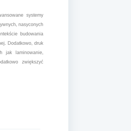
awansowane systemy
sywnych, nasyconych
ontekście budowania
nej. Dodatkowo, druk
h jak laminowanie,
odatkowo zwiększyć