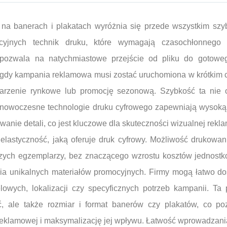
na banerach i plakatach wyróżnia się przede wszystkim szyb
ycyjnych technik druku, które wymagają czasochłonnego 
pozwala na natychmiastowe przejście od pliku do gotoweg
 gdy kampania reklamowa musi zostać uruchomiona w krótkim c
arzenie rynkowe lub promocję sezonową. Szybkość ta nie 
, nowoczesne technologie druku cyfrowego zapewniają wysoką
wanie detali, co jest kluczowe dla skuteczności wizualnej rekla
t elastyczność, jaką oferuje druk cyfrowy. Możliwość drukowa
zych egzemplarzy, bez znaczącego wzrostu kosztów jednostko
enia unikalnych materiałów promocyjnych. Firmy mogą łatwo d
owych, lokalizacji czy specyficznych potrzeb kampanii. Ta
ć, ale także rozmiar i format banerów czy plakatów, co p
 reklamowej i maksymalizację jej wpływu. Łatwość wprowadzani