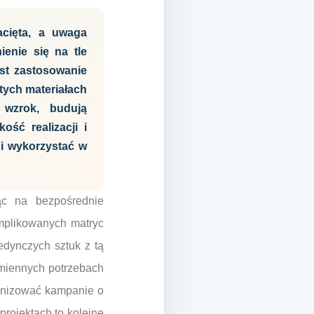
acięta, a uwaga
ienie się na tle
st zastosowanie
tych materiałach
 wzrok, budują
ść realizacji i
 i wykorzystać w
jąc na bezpośrednie
mplikowanych matryc
edynczych sztuk z tą
 zmiennych potrzebach
ganizować kampanie o
rojektach to kolejne