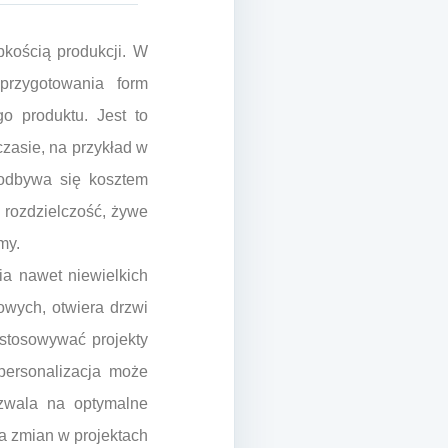
kością produkcji. W
przygotowania form
o produktu. Jest to
zasie, na przykład w
odbywa się kosztem
 rozdzielczość, żywe
my.
nia nawet niewielkich
wych, otwiera drzwi
ostosowywać projekty
 personalizacja może
ozwala na optymalne
a zmian w projektach