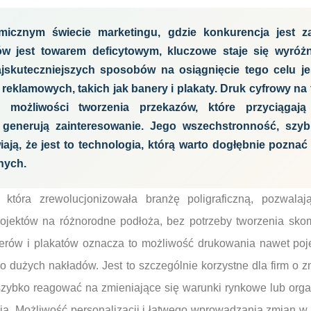
icznym świecie marketingu, gdzie konkurencja jest z
ów jest towarem deficytowym, kluczowe staje się wyróżn
jskuteczniejszych sposobów na osiągnięcie tego celu je
eklamowych, takich jak banery i plakaty. Druk cyfrowy na 
e możliwości tworzenia przekazów, które przyciągają
generują zainteresowanie. Jego wszechstronność, szybko
ają, że jest to technologia, którą warto dogłębnie poznać
nych.
 która zrewolucjonizowała branżę poligraficzną, pozwala
rojektów na różnorodne podłoża, bez potrzeby tworzenia sko
erów i plakatów oznacza to możliwość drukowania nawet poj
co dużych nakładów. Jest to szczególnie korzystne dla firm o
szybko reagować na zmieniające się warunki rynkowe lub or
a. Możliwość personalizacji i łatwego wprowadzania zmian w p