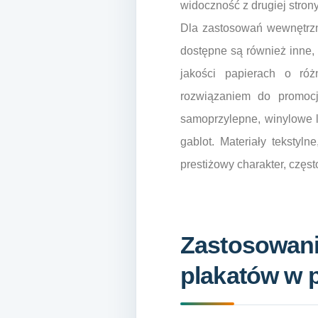
widoczność z drugiej stro
Dla zastosowań wewnętrzn
dostępne są również inne,
jakości papierach o ró
rozwiązaniem do promocji
samoprzylepne, winylowe lu
gablot. Materiały tekstyln
prestiżowy charakter, częs
Zastosowani
plakatów w 