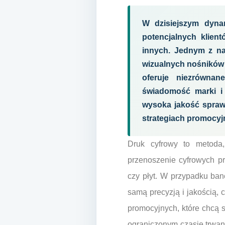
W dzisiejszym dynam
potencjalnych klient
innych. Jednym z na
wizualnych nośników r
oferuje niezrównan
świadomość marki i 
wysoka jakość sprawi
strategiach promocyj
Druk cyfrowy to metoda,
przenoszenie cyfrowych p
czy płyt. W przypadku ban
samą precyzją i jakością, 
promocyjnych, które chcą 
ograniczonym czasie trwani