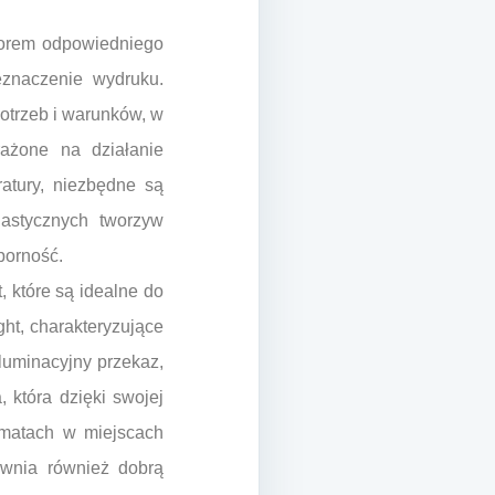
borem odpowiedniego
eznaczenie wydruku.
otrzeb i warunków, w
ażone na działanie
atury, niezbędne są
astycznych tworzyw
porność.
, które są idealne do
ht, charakteryzujące
iluminacyjny przekaz,
 która dzięki swojej
ormatach w miejscach
ewnia również dobrą