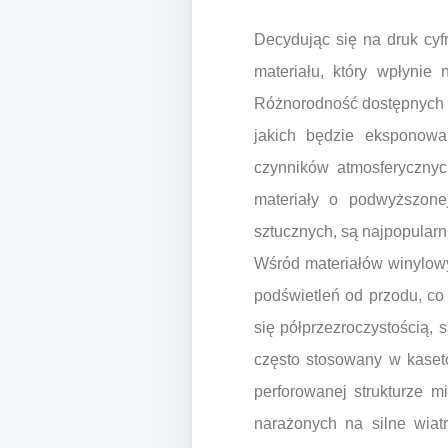
Decydując się na druk cy
materiału, który wpłynie
Różnorodność dostępnych p
jakich będzie eksponowa
czynników atmosferycznyc
materiały o podwyższone
sztucznych, są najpopular
Wśród materiałów winylowyc
podświetleń od przodu, co
się półprzezroczystością, 
często stosowany w kaseto
perforowanej strukturze m
narażonych na silne wiat