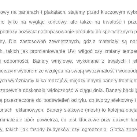
frowy na banerach i plakatach, stajemy przed kluczowym wy
 nie tylko na wygląd końcowy, ale także na trwałość i prz
odłoży pozwala na dopasowanie produktu do specyficznych p
ny. Dla zastosowań zewnętrznych, gdzie materiały są nar
h, takich jak promieniowanie UV, wilgoć czy zmiany temper
j odporności. Banery winylowe, wykonane z trwałych i el
niejszym wyborem ze względu na swoją wytrzymałość i wodood
h wyróżniamy kilka rodzajów, między innymi banery frontlight
 zapewnia doskonałą widoczność w ciągu dnia. Banery backlig
są przeznaczone do podświetleń od tyłu, co tworzy efektowny 
nach reklamowych. Banery siatkowe (mesh) to kolejna opcja,
inimalizuje opór powietrza, co jest kluczowe przy dużych f
ry, takich jak fasady budynków czy ogrodzenia. Siatka zap