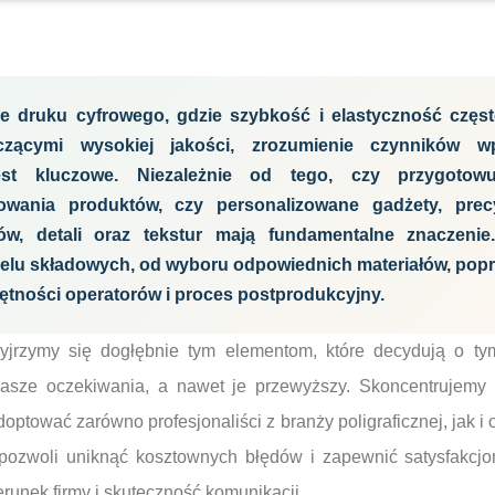
ie druku cyfrowego, gdzie szybkość i elastyczność częst
czącymi wysokiej jakości, zrozumienie czynników w
est kluczowe. Niezależnie od tego, czy przygotowu
owania produktów, czy personalizowane gadżety, prec
ów, detali oraz tekstur mają fundamentalne znaczeni
elu składowych, od wyboru odpowiednich materiałów, popr
jętności operatorów i proces postprodukcyjny.
zyjrzymy się dogłębnie tym elementom, które decydują o t
 nasze oczekiwania, a nawet je przewyższy. Skoncentrujemy 
ptować zarówno profesjonaliści z branży poligraficznej, jak i 
ozwoli uniknąć kosztownych błędów i zapewnić satysfakcjonu
runek firmy i skuteczność komunikacji.