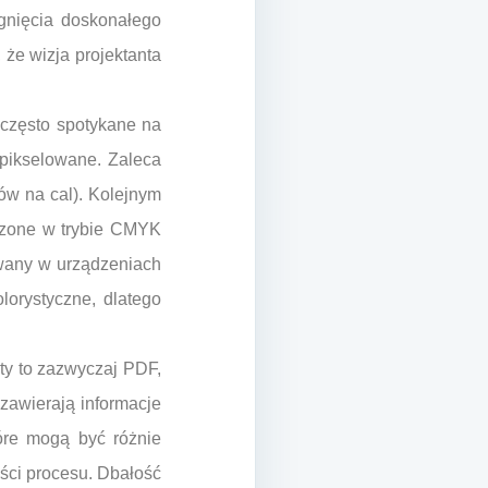
gnięcia doskonałego
 że wizja projektanta
, często spotykane na
zpikselowane. Zaleca
ów na cal). Kolejnym
orzone w trybie CMYK
sowany w urządzeniach
orystyczne, dlatego
ty to zazwyczaj PDF,
 zawierają informacje
tóre mogą być różnie
ości procesu. Dbałość