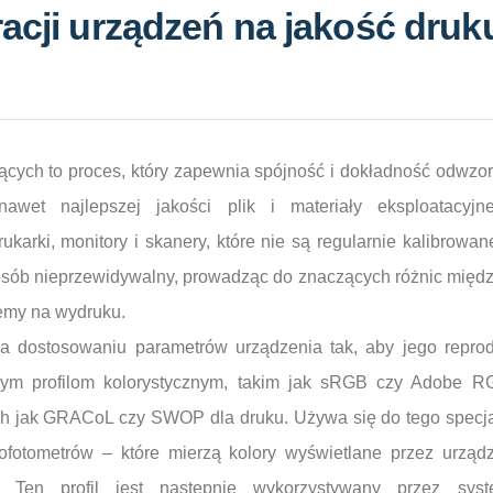
acji urządzeń na jakość druk
jących to proces, który zapewnia spójność i dokładność odwzo
 nawet najlepszej jakości plik i materiały eksploatacyj
ukarki, monitory i skanery, które nie są regularnie kalibrowa
sób nieprzewidywalny, prowadząc do znaczących różnic międz
jemy na wydruku.
na dostosowaniu parametrów urządzenia tak, aby jego repro
wym profilom kolorystycznym, takim jak sRGB czy Adobe R
ich jak GRACoL czy SWOP dla druku. Używa się do tego specja
ofotometrów – które mierzą kolory wyświetlane przez urządz
C). Ten profil jest następnie wykorzystywany przez sys