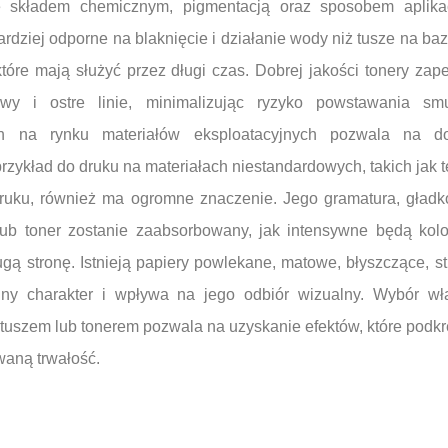
ię składem chemicznym, pigmentacją oraz sposobem aplika
dziej odporne na blaknięcie i działanie wody niż tusze na baz
które mają służyć przez długi czas. Dobrej jakości tonery za
rwy i ostre linie, minimalizując ryzyko powstawania sm
h na rynku materiałów eksploatacyjnych pozwala na d
rzykład do druku na materiałach niestandardowych, takich jak tek
druku, również ma ogromne znaczenie. Jego gramatura, gładko
lub toner zostanie zaabsorbowany, jak intensywne będą kolo
ugą stronę. Istnieją papiery powlekane, matowe, błyszczące, st
nny charakter i wpływa na jego odbiór wizualny. Wybór w
uszem lub tonerem pozwala na uzyskanie efektów, które podkre
waną trwałość.