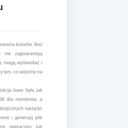
u
rowania kolorów. Bez
ne nie zagwarantują
ne, mogą wyświetlać i
y tym, co widzimy na
dukcja barw była jak
GB dla monitorów, a
listycznych narzędzi
enie i generują plik
tem operacyjny lub