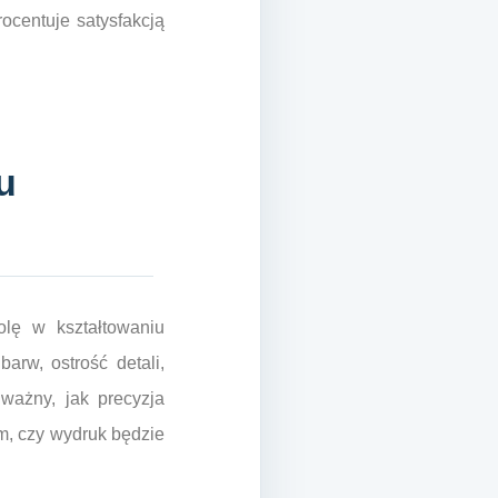
ocentuje satysfakcją
u
rolę w kształtowaniu
rw, ostrość detali,
ważny, jak precyzja
m, czy wydruk będzie