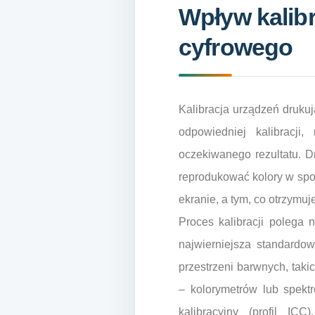
Wpływ kalibr
cyfrowego
Kalibracja urządzeń druku
odpowiedniej kalibracji,
oczekiwanego rezultatu. Dr
reprodukować kolory w spo
ekranie, a tym, co otrzymu
Proces kalibracji polega 
najwierniejsza standardo
przestrzeni barwnych, tak
– kolorymetrów lub spektr
kalibracyjny (profil IC