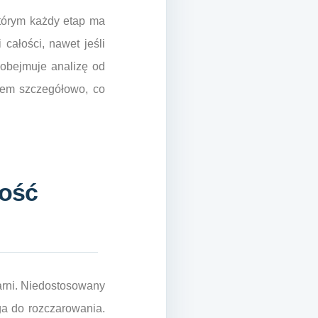
tórym każdy etap ma
całości, nawet jeśli
 obejmuje analizę od
atem szczegółowo, co
kość
karni. Niedostosowany
oga do rozczarowania.