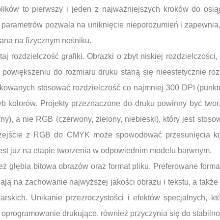
lików to pierwszy i jeden z najważniejszych kroków do osią
h parametrów pozwala na uniknięcie nieporozumień i zapewnia,
ana na fizycznym nośniku.
j rozdzielczość grafiki. Obrazki o zbyt niskiej rozdzielczości
o powiększeniu do rozmiaru druku staną się nieestetycznie ro
rukowanych stosować rozdzielczość co najmniej 300 DPI (punkt
ryb kolorów. Projekty przeznaczone do druku powinny być tw
rny), a nie RGB (czerwony, zielony, niebieski), który jest sto
rzejście z RGB do CMYK może spowodować przesunięcia kol
 jest już na etapie tworzenia w odpowiednim modelu barwnym.
ż głębia bitowa obrazów oraz format pliku. Preferowane forma
ają na zachowanie najwyższej jakości obrazu i tekstu, a także
rskich. Unikanie przezroczystości i efektów specjalnych, k
 oprogramowanie drukujące, również przyczynia się do stabiln