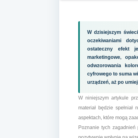
W dzisiejszym świec
oczekiwaniami doty
ostateczny efekt j
marketingowe, opak
odwzorowania kolor
cyfrowego to suma wi
urządzeń, aż po umie
W niniejszym artykule pr
materiał będzie spełniał
aspektach, które mogą zaado
Poznanie tych zagadnień p
pozytywnie wpłynie na wize