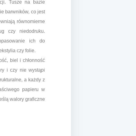
cji. Tusze na bazie
ie barwników, co jest
pewniają równomierne
ug czy niedodruku.
opasowanie ich do
stylia czy folie.
ść, biel i chłonność
ry i czy nie wystąpi
rukturalne, a każdy z
łaściwego papieru w
ślą walory graficzne