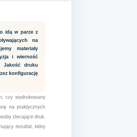
o idą w parze z
pływających na
jemy materiały
yzja i wierność
e. Jakość druku
zez konfigurację
ym, czy wydrukowany
się na praktycznych
osoby zlecające druk.
jący rezultat, który