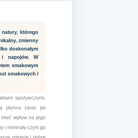
 natury, którego
ikalny, zmienny
tylko doskonałym
w i napojów. W
kietem smakowym
ę nut smakowych i
uktami spożywczymi,
zaj płynna zaraz po
e mieć wpływ na jego
 i minerały czyni go
asze zdrowie i dobre