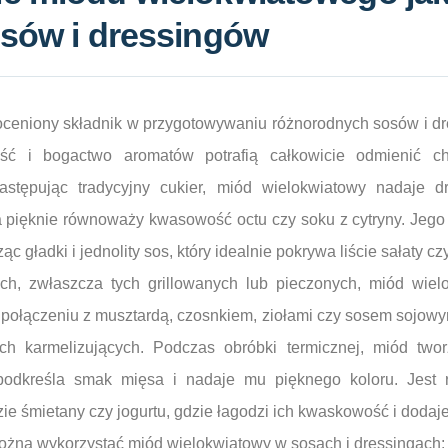
osów i dressingów
oceniony składnik w przygotowywaniu różnorodnych sosów i dr
ść i bogactwo aromatów potrafią całkowicie odmienić ch
zastępując tradycyjny cukier, miód wielokwiatowy nadaje d
ra pięknie równoważy kwasowość octu czy soku z cytryny. Jego
ąc gładki i jednolity sos, który idealnie pokrywa liście sałaty cz
h, zwłaszcza tych grillowanych lub pieczonych, miód wie
połączeniu z musztardą, czosnkiem, ziołami czy sosem sojowy
ch karmelizujących. Podczas obróbki termicznej, miód twor
 podkreśla smak mięsa i nadaje mu pięknego koloru. Jest
e śmietany czy jogurtu, gdzie łagodzi ich kwaskowość i dodaje 
można wykorzystać miód wielokwiatowy w sosach i dressingach: