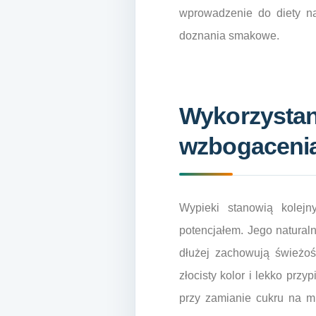
wprowadzenie do diety n
doznania smakowe.
Wykorzystan
wzbogaceni
Wypieki stanowią kolej
potencjałem. Jego naturalna
dłużej zachowują świeżoś
złocisty kolor i lekko prz
przy zamianie cukru na mi