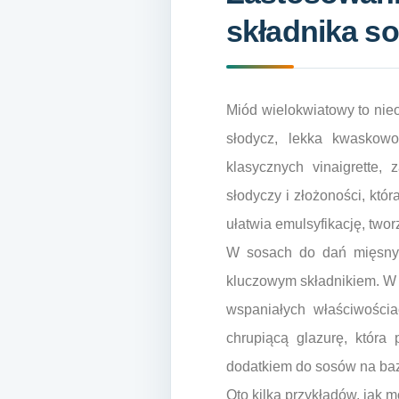
składnika s
Miód wielokwiatowy to nie
słodycz, lekka kwaskowo
klasycznych vinaigrette, 
słodyczy i złożoności, któ
ułatwia emulsyfikację, tworz
W sosach do dań mięsnyc
kluczowym składnikiem. W 
wspaniałych właściwościa
chrupiącą glazurę, która
dodatkiem do sosów na bazi
Oto kilka przykładów, jak 