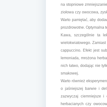
na stopniowe zmniejszanie 
ziołowa czy owocowa, zys
Warto pamiętać, aby doda
prozdrowotne. Optymalna te
Kawa, szczególnie ta le
wielokwiatowego. Zamiast
cappuccino. Efekt jest su
lemoniada, mrożona herba
nich łatwo, dodając nie ty
smakowej.
Warto również eksperyment
o jaśniejszej barwie i de
zazwyczaj ciemniejsze i
herbacianych czy owocow