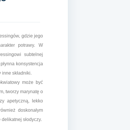
essingów, gdzie jego
arakter potrawy. W
ressingowi subtelnej
 płynna konsystencja
y inne składniki.
lokwiatowy może być
m, tworzy marynatę o
zy apetyczną, lekko
 również doskonałym
delikatnej słodyczy.