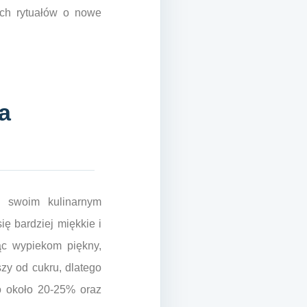
ych rytuałów o nowe
a
ć swoim kulinarnym
ię bardziej miękkie i
ąc wypiekom piękny,
szy od cukru, dlatego
 o około 20-25% oraz