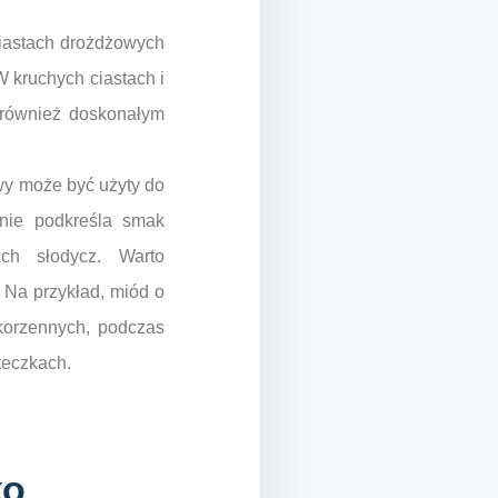
iastach drożdżowych
W kruchych ciastach i
 również doskonałym
owy może być użyty do
knie podkreśla smak
h słodycz. Warto
 Na przykład, miód o
korzennych, podczas
teczkach.
ko