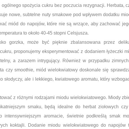
ogólnego spożycia cukru bez poczucia rezygnacji. Herbata, cz
kuje nowe, subtelne nuty smakowe pod wpływem dodatku mio
wać miód do napojów, które nie są wrzące, aby zachować jeg
mperatura to około 40-45 stopni Celsjusza.
kko gorzka, może być pięknie zbalansowana przez delik
 cukru, proponujemy eksperymentować z dodaniem łyżeczki mi
btelny, a zarazem intrygujący. Również w przypadku zimnych
ta czy smoothie, miód wielokwiatowy doskonale się sprawdz
lko słodyczy, ale i lekkiego, kwiatowego aromatu, który wzbog
ować z różnymi rodzajami miodu wielokwiatowego. Miody zbi
likatniejszym smaku, będą idealne do herbat ziołowych czy
 o intensywniejszym aromacie, świetnie podkreślą smak m
ych koktajli. Dodanie miodu wielokwiatowego do napojów 