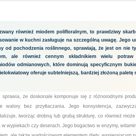
zwany również miodem polifloralnym, to prawdziwy skarb
sowanie w kuchni zasługuje na szczególną uwagę. Jego un
ny od pochodzenia roślinnego, sprawiają, że jest on nie 
kiem, ale również cennym składnikiem wielu potra
 miodów odmianowych, które dominują specyficznym bu
wielokwiatowy oferuje subtelniejszą, bardziej złożoną palet
ć sprawia, że doskonale komponuje się z różnorodnymi prod
lne walory bez przytłaczania. Jego konsystencja, zazwyc
talizuje, tworząc drobną lub grubą strukturę, co również moż
. w wypiekach czy deserach. Jego bogactwo w enzymy, witaminy
iem, ale także wartościowym elementem diety, wspierającym n