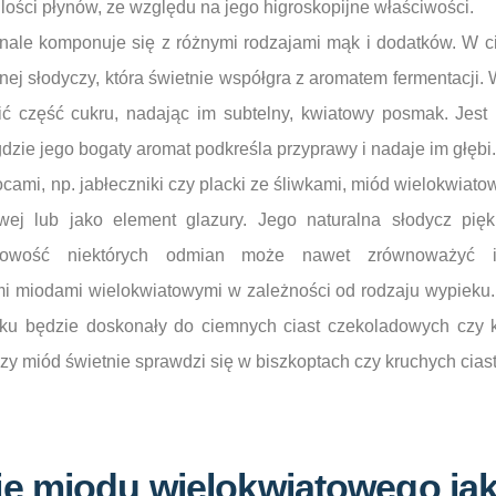
ości płynów, ze względu na jego higroskopijne właściwości.
nale komponuje się z różnymi rodzajami mąk i dodatków. W c
tnej słodyczy, która świetnie współgra z aromatem fermentacji. 
ić część cukru, nadając im subtelny, kwiatowy posmak. Jest
gdzie jego bogaty aromat podkreśla przyprawy i nadaje im głębi.
cami, np. jabłeczniki czy placki ze śliwkami, miód wielokwiat
ej lub jako element glazury. Jego naturalna słodycz pię
owość niektórych odmian może nawet zrównoważyć ic
 miodami wielokwiatowymi w zależności od rodzaju wypieku.
ku będzie doskonały do ciemnych ciast czekoladowych czy 
jszy miód świetnie sprawdzi się w biszkoptach czy kruchych cias
e miodu wielokwiatowego ja