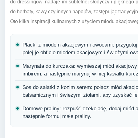
do dressingów, nadaje im subtelnej słodyczy i pięknego
do herbaty, kawy czy innych napojów, zastępując tradycyj
Oto kilka inspiracji kulinarnych z użyciem miodu akacjowe
Placki z miodem akacjowym i owocami: przygotuj 
polej je obficie miodem akacjowym i świeżymi ow
Marynata do kurczaka: wymieszaj miód akacjowy
imbirem, a następnie marynuj w niej kawałki kurc
Sos do sałatki z kozim serem: połącz miód akacjo
balsamicznym i świeżymi ziołami, aby uzyskać le
Domowe praliny: rozpuść czekoladę, dodaj miód a
następnie formuj małe praliny.