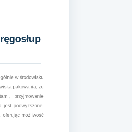
kręgosłup
ególnie w środowisku
owiska pakowania, ze
ami, przyjmowanie
a jest podwyższone.
 oferując możliwość