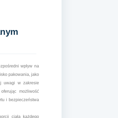
wanym
bezpośredni wpływ na
sko pakowania, jako
ej uwagi w zakresie
oferując możliwość
rtu i bezpieczeństwa
orcji ciała każdego