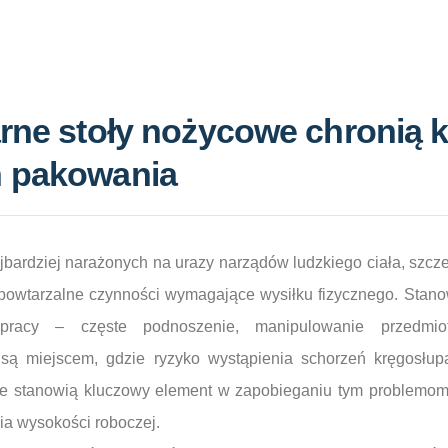
arne stoły nożycowe chronią 
h pakowania
jbardziej narażonych na urazy narządów ludzkiego ciała, szcz
 powtarzalne czynności wymagające wysiłku fizycznego. Stan
pracy – częste podnoszenie, manipulowanie przedmiot
 są miejscem, gdzie ryzyko wystąpienia schorzeń kręgosłup
we stanowią kluczowy element w zapobieganiu tym problemom,
a wysokości roboczej.