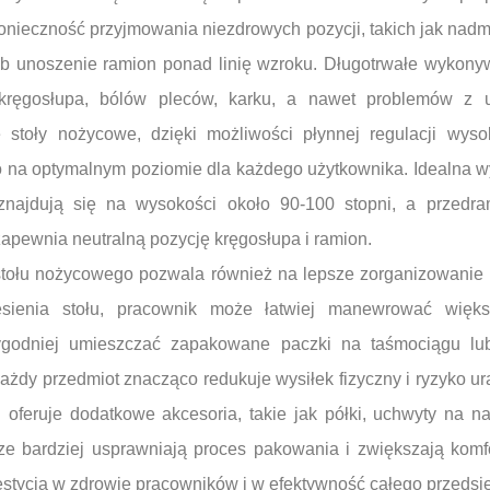
nieczność przyjmowania niezdrowych pozycji, takich jak nadmi
ub unoszenie ramion ponad linię wzroku. Długotrwałe wykony
kręgosłupa, bólów pleców, karku, a nawet problemów z 
e stoły nożycowe, dzięki możliwości płynnej regulacji wyso
o na optymalnym poziomie dla każdego użytkownika. Idealna wy
 znajdują się na wysokości około 90-100 stopni, a przedr
zapewnia neutralną pozycję kręgosłupa i ramion.
ołu nożycowego pozwala również na lepsze zorganizowanie p
esienia stołu, pracownik może łatwiej manewrować więks
ygodniej umieszczać zapakowane paczki na taśmociągu lub
każdy przedmiot znacząco redukuje wysiłek fizyczny i ryzyko u
oferuje dodatkowe akcesoria, takie jak półki, uchwyty na n
cze bardziej usprawniają proces pakowania i zwiększają komf
estycja w zdrowie pracowników i w efektywność całego przedsi