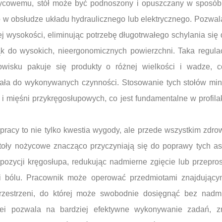
cowemu, stół może być podnoszony i opuszczany w sposób p
 w obsłudze układu hydraulicznego lub elektrycznego. Pozwal
ej wysokości, eliminując potrzebę długotrwałego schylania się 
 do wysokich, nieergonomicznych powierzchni. Taka regulac
owisku pakuje się produkty o różnej wielkości i wadze, 
ała do wykonywanych czynności. Stosowanie tych stołów min
 mięśni przykręgosłupowych, co jest fundamentalne w profila
racy to nie tylko kwestia wygody, ale przede wszystkim zdro
toły nożycowe znacząco przyczyniają się do poprawy tych a
pozycji kręgosłupa, redukując nadmierne zgięcie lub przepros
i bólu. Pracownik może operować przedmiotami znajdującymi
przestrzeni, do której może swobodnie dosięgnąć bez nadm
lei pozwala na bardziej efektywne wykonywanie zadań, z