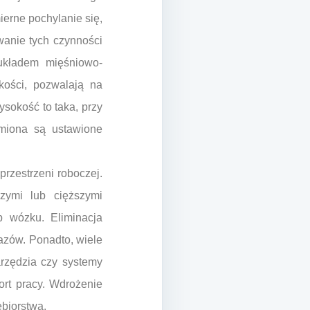
erne pochylanie się,
wanie tych czynności
układem mięśniowo-
kości, pozwalają na
sokość to taka, przy
amiona są ustawione
rzestrzeni roboczej.
zymi lub cięższymi
 wózku. Eliminacja
razów. Ponadto, wiele
arzędzia czy systemy
ort pracy. Wdrożenie
ębiorstwa.