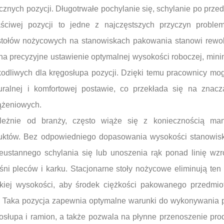
nych pozycji. Długotrwałe pochylanie się, schylanie po przed
aściwej pozycji to jedne z najczęstszych przyczyn probl
stołów nożycowych na stanowiskach pakowania stanowi rewol
na precyzyjne ustawienie optymalnej wysokości roboczej, min
kodliwych dla kręgosłupa pozycji. Dzięki temu pracownicy m
uralnej i komfortowej postawie, co przekłada się na znacz
ążeniowych.
leżnie od branży, często wiąże się z koniecznością man
uktów. Bez odpowiedniego dopasowania wysokości stanowisk
ustannego schylania się lub unoszenia rąk ponad linię wzr
ni pleców i karku. Stacjonarne stoły nożycowe eliminują ten
akiej wysokości, aby środek ciężkości pakowanego przedmio
. Taka pozycja zapewnia optymalne warunki do wykonywania 
osłupa i ramion, a także pozwala na płynne przenoszenie pr