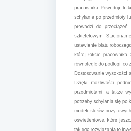
pracownika. Powoduje to ko
schylanie po przedmioty l
prowadzi do przeciążeń 
szkieletowym. Stacjonarn
ustawienie blatu roboczeg
której łokcie pracownika
równolegle do podłogi, co 
Dostosowanie wysokości st
Dzięki możliwości podni
przedmiotami, a także w
potrzeby schylania się po 
modeli stołów nożycowych 
oświetleniowe, które jesz
takiego rozwiązania to inw