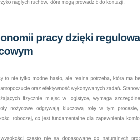
yzyko nagłych ruchów, które mogą prowadzić do kontuzji.
onomii pracy dzięki regulo
ycowym
 to nie tylko modne hasło, ale realna potrzeba, która ma 
 samopoczucie oraz efektywność wykonywanych zadań. Stanowi
ążających fizycznie miejsc w logistyce, wymaga szczególn
stoły nożycowe odgrywają kluczową rolę w tym procesie, 
okości roboczej, co jest fundamentalne dla zapewnienia komfo
j wysokości często nie są dopasowane do naturalnych prop