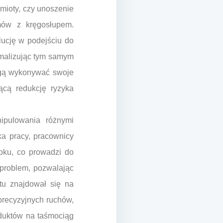
mioty, czy unoszenie
emów z kręgosłupem.
ucję w podejściu do
imalizując tym samym
ogą wykonywać swoje
ącą redukcję ryzyka
ipulowania różnymi
a pracy, pracownicy
oku, co prowadzi do
 problem, pozwalając
tu znajdował się na
precyzyjnych ruchów,
oduktów na taśmociąg