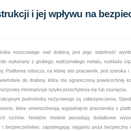
trukcji i jej wpływu na bezpi
ika nożycowego nad drabiną jest jego stabilność wynikaj
to wykonany z grubego, wytrzymałego metalu, rozkłada cię
. Platforma robocza, na której stoi pracownik, jest szeroka 
iwieństwie do drabiny, która ma ograniczoną powierzchnię k
ożycowy minimalizuje ryzyko przechylenia się lub zsunięcia.
ukcyjnym podnośnika nożycowego są zabezpieczenia. Stan
chronne, które uniemożliwiają wypadnięcie pracownika z plat
ch ruchów. Niektóre modele posiadają dodatkowe wysu
 i bezpieczeństwo, zapobiegając sięganiu poza bezpieczny 