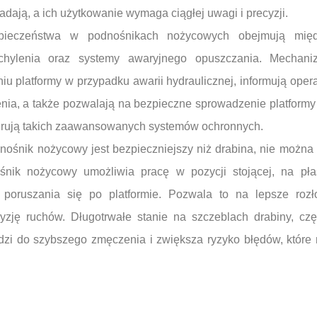
adają, a ich użytkowanie wymaga ciągłej uwagi i precyzji.
pieczeństwa w podnośnikach nożycowych obejmują międ
nachylenia oraz systemy awaryjnego opuszczania. Mechani
 platformy w przypadku awarii hydraulicznej, informują opera
nia, a także pozwalają na bezpieczne sprowadzenie platformy 
ferują takich zaawansowanych systemów ochronnych.
ośnik nożycowy jest bezpieczniejszy niż drabina, nie można
nik nożycowy umożliwia pracę w pozycji stojącej, na płas
oruszania się po platformie. Pozwala to na lepsze rozło
yzję ruchów. Długotrwałe stanie na szczeblach drabiny, czę
adzi do szybszego zmęczenia i zwiększa ryzyko błędów, któ