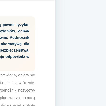
ą pewne ryzyko.
oziomów, jednak
tywne. Podnośnik
 alternatywę dla
bezpieczeństwa.
duje odpowiedź w
zstawiona, opiera się
ia lub przewrócenie,
 Podnośnik nożycowy
na pionowo za pomocą
izuje ryzyko utraty