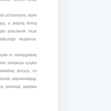
mi ochronnymi, które
ają, a jedyną formą
 gdy pracownik musi
ększego skupienia,
zęsto w niewygodnej
dnio zwiększa ryzyko
abilnej pozycji, co
sposób, odpowiadając
żna pominąć aspektu