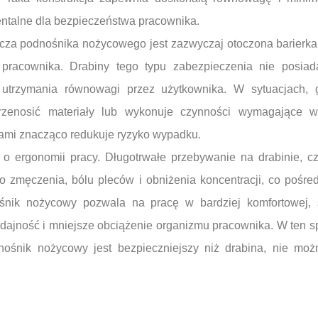
mentalne dla bezpieczeństwa pracownika.
cza podnośnika nożycowego jest zazwyczaj otoczona barierka
pracownika. Drabiny tego typu zabezpieczenia nie posiad
ć utrzymania równowagi przez użytkownika. W sytuacjach,
rzenosić materiały lub wykonuje czynności wymagające wi
rkami znacząco redukuje ryzyko wypadku.
o ergonomii pracy. Długotrwałe przebywanie na drabinie, c
o zmęczenia, bólu pleców i obniżenia koncentracji, co pośre
śnik nożycowy pozwala na pracę w bardziej komfortowej, st
ydajność i mniejsze obciążenie organizmu pracownika. W ten 
nośnik nożycowy jest bezpieczniejszy niż drabina, nie mo