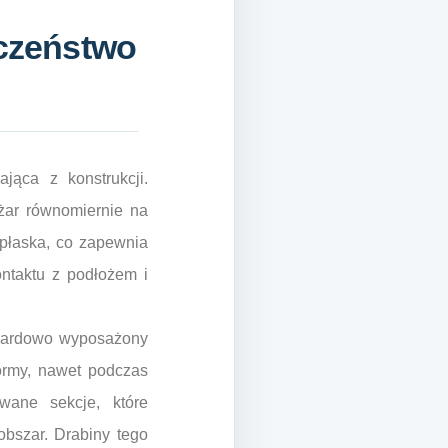
eczeństwo
ąca z konstrukcji.
żar równomiernie na
i płaska, co zapewnia
ontaktu z podłożem i
dardowo wyposażony
formy, nawet podczas
wane sekcje, które
obszar. Drabiny tego