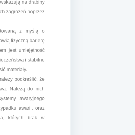
 wskazują na drabiny
ych zagrożeń poprzez
ektowaną z myślą o
owią fizyczną barierę
em jest umiejętność
eczeństwa i stabilne
ić materiały.
ależy podkreślić, że
wa. Należą do nich
 systemy awaryjnego
ypadku awarii, oraz
ia, których brak w