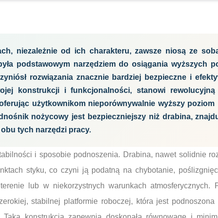
ch, niezależnie od ich charakteru, zawsze niosą ze sob
 była podstawowym narzędziem do osiągania wyższych p
rzyniósł rozwiązania znacznie bardziej bezpieczne i efek
jej konstrukcji i funkcjonalności, stanowi rewolucyjną
, oferując użytkownikom nieporównywalnie wyższy poziom 
dnośnik nożycowy jest bezpieczniejszy niż drabina, znaj
 obu tych narzędzi pracy.
abilności i sposobie podnoszenia. Drabina, nawet solidnie ro
nktach styku, co czyni ją podatną na chybotanie, poślizgnięc
terenie lub w niekorzystnych warunkach atmosferycznych.
zerokiej, stabilnej platformie roboczej, która jest podnoszo
Taka konstrukcja zapewnia doskonałą równowagę i minimal