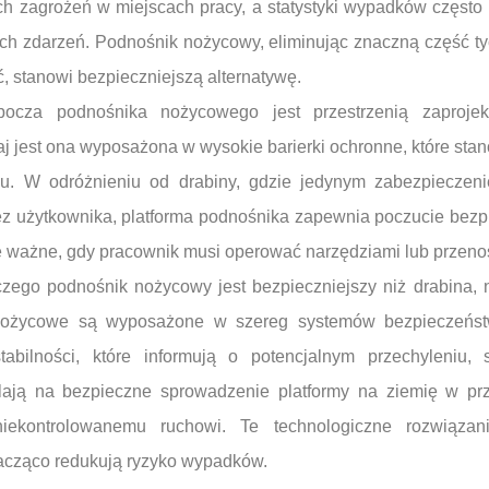
h zagrożeń w miejscach pracy, a statystyki wypadków często
ich zdarzeń. Podnośnik nożycowy, eliminując znaczną część t
ć, stanowi bezpieczniejszą alternatywę.
obocza podnośnika nożycowego jest przestrzenią zaproj
 jest ona wyposażona w wysokie barierki ochronne, które stan
u. W odróżnieniu od drabiny, gdzie jedynym zabezpieczeni
z użytkownika, platforma podnośnika zapewnia poczucie bezpi
ie ważne, gdy pracownik musi operować narzędziami lub przenos
czego podnośnik nożycowy jest bezpieczniejszy niż drabina, n
nożycowe są wyposażone w szereg systemów bezpieczeńst
tabilności, które informują o potencjalnym przechyleniu,
lają na bezpieczne sprowadzenie platformy na ziemię w prz
iekontrolowanemu ruchowi. Te technologiczne rozwiązan
nacząco redukują ryzyko wypadków.