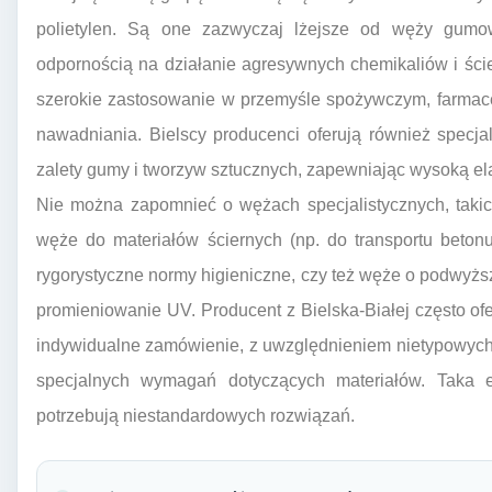
polietylen. Są one zazwyczaj lżejsze od węży gumow
odpornością na działanie agresywnych chemikaliów i ści
szerokie zastosowanie w przemyśle spożywczym, farmace
nawadniania. Bielscy producenci oferują również specja
zalety gumy i tworzyw sztucznych, zapewniając wysoką el
Nie można zapomnieć o wężach specjalistycznych, taki
węże do materiałów ściernych (np. do transportu beton
rygorystyczne normy higieniczne, czy też węże o podwyżs
promieniowanie UV. Producent z Bielska-Białej często o
indywidualne zamówienie, z uwzględnieniem nietypowych ś
specjalnych wymagań dotyczących materiałów. Taka el
potrzebują niestandardowych rozwiązań.