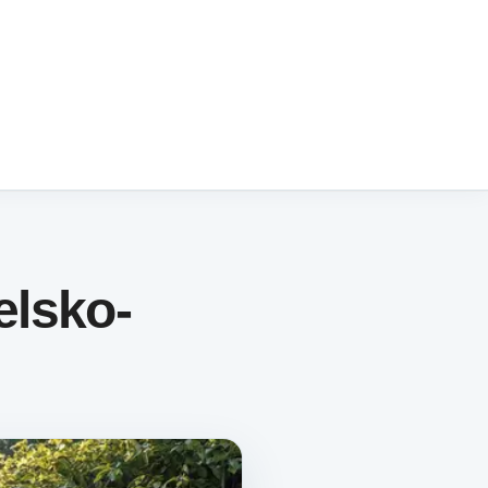
lsko-