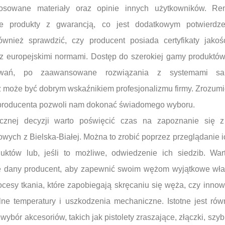
tosowane materiały oraz opinie innych użytkowników. R
je produkty z gwarancją, co jest dodatkowym potwierdze
wnież sprawdzić, czy producent posiada certyfikaty jakośc
 europejskimi normami. Dostęp do szerokiej gamy produktów
owań, po zaawansowane rozwiązania z systemami sa
ż może być dobrym wskaźnikiem profesjonalizmu firmy. Zrozumi
ez producenta pozwoli nam dokonać świadomego wyboru.
cznej decyzji warto poświęcić czas na zapoznanie się z 
ych z Bielska-Białej. Można to zrobić poprzez przeglądanie ic
duktów lub, jeśli to możliwe, odwiedzenie ich siedzib. W
uje dany producent, aby zapewnić swoim wężom wyjątkowe wła
ocesy tkania, które zapobiegają skręcaniu się węża, czy innowa
ne temperatury i uszkodzenia mechaniczne. Istotne jest rów
 wybór akcesoriów, takich jak pistolety zraszające, złączki, szy