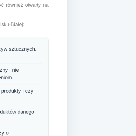
yć również otwarty na
sku-Białej:
zyw sztucznych,
zny i nie
eniom.
 produkty i czy
roduktów danego
ży o