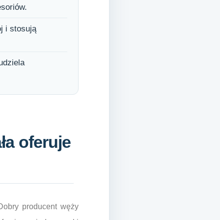
esoriów.
 i stosują
udziela
a oferuje
 Dobry producent węży