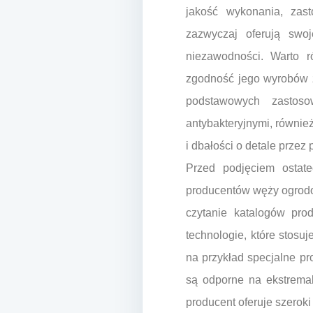
jakość wykonania, zas
zazwyczaj oferują swo
niezawodności. Warto ró
zgodność jego wyrobów z
podstawowych zastos
antybakteryjnymi, równie
i dbałości o detale prz
Przed podjęciem ostate
producentów węży ogrodow
czytanie katalogów pro
technologie, które stos
na przykład specjalne pr
są odporne na ekstremal
producent oferuje szeroki