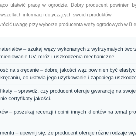
ąco ułatwić pracę w ogrodzie. Dobry producent powinien b
ć wszelkich informacji dotyczących swoich produktów.
 zwrócić uwagę przy wyborze producenta węży ogrodowych w Biel
ateriałów – szukaj węży wykonanych z wytrzymałych twor
mieniowanie UV, mróz i uszkodzenia mechaniczne.
ość na skręcanie – dobrej jakości wąż powinien być elastyc
skręcaniu, co ułatwia jego użytkowanie i zapobiega uszkodz
fikaty – sprawdź, czy producent oferuje gwarancję na swoje
ie certyfikaty jakości.
ów – poszukaj recenzji i opinii innych klientów na temat p
mentu – upewnij się, że producent oferuje różne rodzaje wę