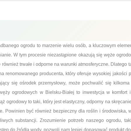
adbanego ogrodu to marzenie wielu osób, a kluczowym element
ianie. W tym procesie niezastąpione okazują się węże ogrodo
le również trwałe i odporne na warunki atmosferyczne. Dlatego t
 renomowanego producenta, który oferuje wysokiej jakości pr
ający się ośrodek przemysłowy, może pochwalić się kilkoma 
ęży ogrodowych w Bielsku-Białej to inwestycja w komfort 
ąż ogrodowy to taki, który jest elastyczny, odporny na skręcan
. Powinien być również bezpieczny dla roślin i środowiska, 
liwych substancji. Zrozumienie potrzeb naszego ogrodu, taki
dostęp do źródła wody, pozwoli nam lepiej dopasować produkt d