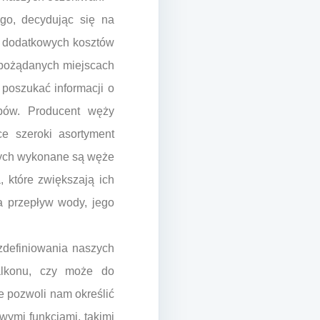
go, decydując się na
i i dodatkowych kosztów
epożądanych miejscach
 poszukać informacji o
obów. Producent węży
ce szeroki asortyment
órych wykonane są węże
 które zwiększają ich
a przepływ wody, jego
zdefiniowania naszych
alkonu, czy może do
e pozwoli nam określić
wymi funkcjami, takimi