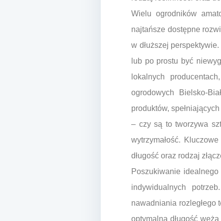
Wielu ogrodników amato
najtańsze dostępne rozwią
w dłuższej perspektywie
lub po prostu być niewyg
lokalnych producentach
ogrodowych Bielsko-Bia
produktów, spełniających
– czy są to tworzywa sz
wytrzymałość. Kluczowe 
długość oraz rodzaj złącz
Poszukiwanie idealnego 
indywidualnych potrze
nawadniania rozległego t
optymalną długość węża o