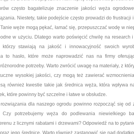
rów często bagatelizuje znaczenie jakości węża ogrodowe
zania. Niestety, takie podejście często prowadzi do frustracj
. Tanie węże mogą pękać, łamać się, przepuszczać wodę w ni
odne w użyciu. Dlatego warto poświęcić chwilę na research i
, którzy stawiają na jakość i innowacyjność swoich wyr
ła to hasło, które może naprowadzić nas na firmy oferują
 różnorodne potrzeby. Warto zwrócić uwagę na materiały, z kt
tuczne wysokiej jakości, czy mogą też zawierać wzmocnienia,
są również kwestie takie jak średnica węża, która wpływa n
ek, które powinny być szczelne i łatwe w obsłudze.
rozwiązania dla naszego ogrodu powinno rozpocząć się od 
b. Czy potrzebujemy węża do podlewania niewielkiego b
erenu z licznymi rabatami i drzewami? Odpowiedź na to pytani
raz jego średnicę. Warto również zastanowić się nad dodatko