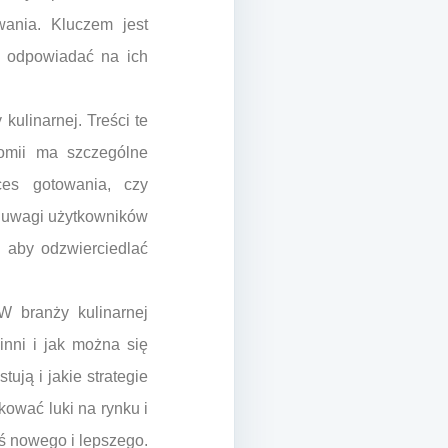
wania. Kluczem jest
k odpowiadać na ich
ulinarnej. Treści te
nomii ma szczególne
ces gotowania, czy
u uwagi użytkowników
, aby odzwierciedlać
W branży kulinarnej
inni i jak można się
ują i jakie strategie
kować luki na rynku i
ś nowego i lepszego.