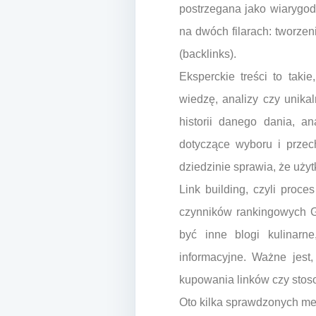
postrzegana jako wiarygodn
na dwóch filarach: tworzen
(backlinks).
Eksperckie treści to taki
wiedzę, analizy czy unik
historii danego dania, a
dotyczące wyboru i przec
dziedzinie sprawia, że użyt
Link building, czyli proc
czynników rankingowych G
być inne blogi kulinarne
informacyjne. Ważne jest,
kupowania linków czy stoso
Oto kilka sprawdzonych meto