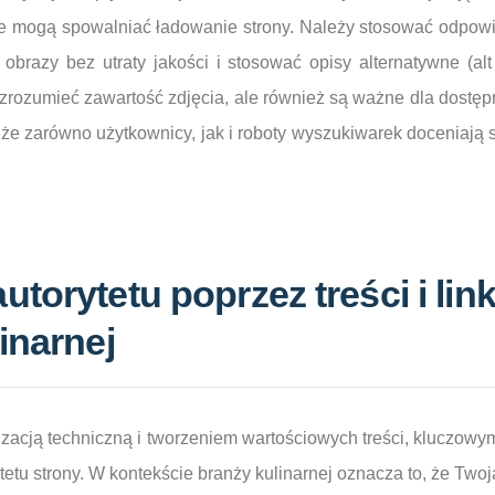
czne mogą spowalniać ładowanie strony. Należy stosować odpow
razy bez utraty jakości i stosować opisy alternatywne (alt t
ozumieć zawartość zdjęcia, ale również są ważne dla dostępn
że zarówno użytkownicy, jak i roboty wyszukiwarek doceniają 
torytetu poprzez treści i link
inarnej
acją techniczną i tworzeniem wartościowych treści, kluczowym
etu strony. W kontekście branży kulinarnej oznacza to, że Two