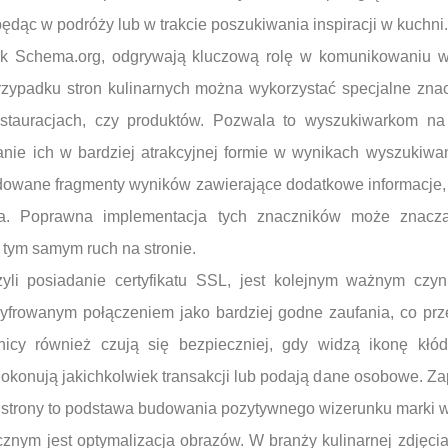
będąc w podróży lub w trakcie poszukiwania inspiracji w kuchni.
 jak Schema.org, odgrywają kluczową rolę w komunikowaniu w
rzypadku stron kulinarnych można wykorzystać specjalne zna
restauracjach, czy produktów. Pozwala to wyszukiwarkom na
lanie ich w bardziej atrakcyjnej formie w wynikach wyszukiwa
budowane fragmenty wyników zawierające dodatkowe informacje, 
cia. Poprawna implementacja tych znaczników może znac
i tym samym ruch na stronie.
zyli posiadanie certyfikatu SSL, jest kolejnym ważnym czyn
szyfrowanym połączeniem jako bardziej godne zaufania, co prz
icy również czują się bezpieczniej, gdy widzą ikonę kłó
 dokonują jakichkolwiek transakcji lub podają dane osobowe. 
 strony to podstawa budowania pozytywnego wizerunku marki w 
znym jest optymalizacja obrazów. W branży kulinarnej zdjęc