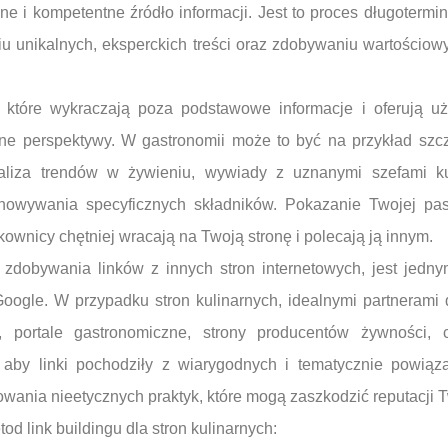
e i kompetentne źródło informacji. Jest to proces długotermin
iu unikalnych, eksperckich treści oraz zdobywaniu wartościow
e, które wykraczają poza podstawowe informacje i oferują 
alne perspektywy. W gastronomii może to być na przykład sz
naliza trendów w żywieniu, wywiady z uznanymi szefami ku
howywania specyficznych składników. Pokazanie Twojej pas
kownicy chętniej wracają na Twoją stronę i polecają ją innym.
es zdobywania linków z innych stron internetowych, jest jedn
oogle. W przypadku stron kulinarnych, idealnymi partnerami
, portale gastronomiczne, strony producentów żywności, 
 aby linki pochodziły z wiarygodnych i tematycznie powiąz
wania nieetycznych praktyk, które mogą zaszkodzić reputacji Tw
d link buildingu dla stron kulinarnych: