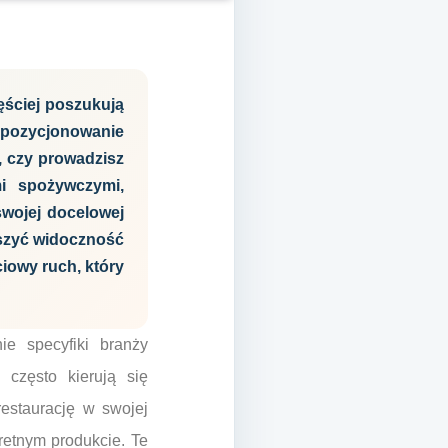
ęściej poszukują
e pozycjonowanie
o, czy prowadzisz
mi spożywczymi,
swojej docelowej
kszyć widoczność
iowy ruch, który
e specyfiki branży
 często kierują się
restaurację w swojej
retnym produkcie. Te