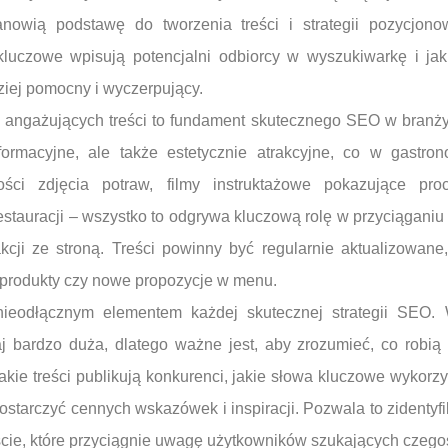
anowią podstawę do tworzenia treści i strategii pozycjono
 kluczowe wpisują potencjalni odbiorcy w wyszukiwarkę i ja
ziej pomocny i wyczerpujący.
 angażujących treści to fundament skutecznego SEO w branży k
formacyjne, ale także estetycznie atrakcyjne, co w gastro
ości zdjęcia potraw, filmy instruktażowe pokazujące pro
stauracji – wszystko to odgrywa kluczową rolę w przyciągani
akcji ze stroną. Treści powinny być regularnie aktualizowane
 produkty czy nowe propozycje w menu.
 nieodłącznym elementem każdej skutecznej strategii SEO. 
j bardzo duża, dlatego ważne jest, aby zrozumieć, co robią 
ie treści publikują konkurenci, jakie słowa kluczowe wykorzyst
ostarczyć cennych wskazówek i inspiracji. Pozwala to zidentyfi
cie, które przyciągnie uwagę użytkowników szukających czego