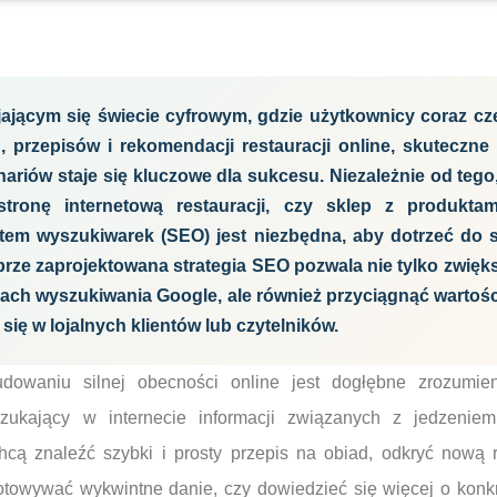
ającym się świecie cyfrowym, gdzie użytkownicy coraz cz
ch, przepisów i rekomendacji restauracji online, skuteczn
inariów staje się kluczowe dla sukcesu. Niezależnie od teg
stronę internetową restauracji, czy sklep z produkta
tem wyszukiwarek (SEO) jest niezbędna, aby dotrzeć do 
rze zaprojektowana strategia SEO pozwala nie tylko zwię
kach wyszukiwania Google, ale również przyciągnąć wartośc
się w lojalnych klientów lub czytelników.
owaniu silnej obecności online jest dogłębne zrozumieni
szukający w internecie informacji związanych z jedzeniem
hcą znaleźć szybki i prosty przepis na obiad, odkryć nową 
gotowywać wykwintne danie, czy dowiedzieć się więcej o konk