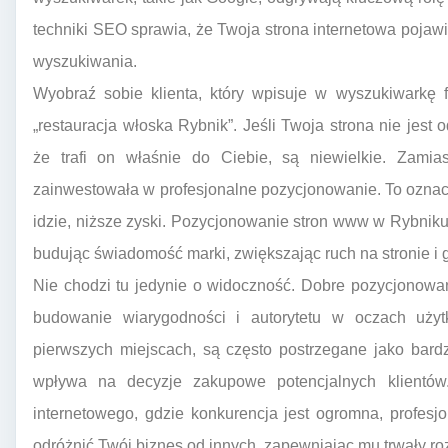
techniki SEO sprawia, że Twoja strona internetowa poja
wyszukiwania.
Wyobraź sobie klienta, który wpisuje w wyszukiwarkę
„restauracja włoska Rybnik”. Jeśli Twoja strona nie jest
że trafi on właśnie do Ciebie, są niewielkie. Zamiast
zainwestowała w profesjonalne pozycjonowanie. To oznacza
idzie, niższe zyski. Pozycjonowanie stron www w Rybniku t
budując świadomość marki, zwiększając ruch na stronie i
Nie chodzi tu jedynie o widoczność. Dobre pozycjonowa
budowanie wiarygodności i autorytetu w oczach użytk
pierwszych miejscach, są często postrzegane jako bardz
wpływa na decyzje zakupowe potencjalnych klientó
internetowego, gdzie konkurencja jest ogromna, profes
odróżnić Twój biznes od innych, zapewniając mu trwały roz