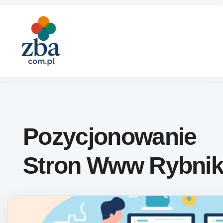
Skip to content
Pozycjonowanie
Stron Www Rybni