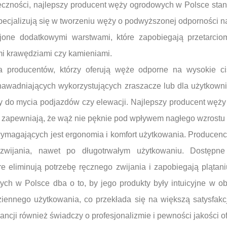
eczności, najlepszy producent węży ogrodowych w Polsce stan
pecjalizują się w tworzeniu węży o podwyższonej odporności na
one dodatkowymi warstwami, które zapobiegają przetarciom
mi krawędziami czy kamieniami.
 producentów, którzy oferują węże odporne na wysokie ciś
awadniających wykorzystujących zraszacze lub dla użytkownik
 do mycia podjazdów czy elewacji. Najlepszy producent węż
re zapewniają, że wąż nie pęknie pod wpływem nagłego wzrostu 
magających jest ergonomia i komfort użytkowania. Producenci 
zwijania, nawet po długotrwałym użytkowaniu. Dostępn
re eliminują potrzebę ręcznego zwijania i zapobiegają plątan
ch w Polsce dba o to, by jego produkty były intuicyjne w ob
ennego użytkowania, co przekłada się na większą satysfakcj
ancji również świadczy o profesjonalizmie i pewności jakości 