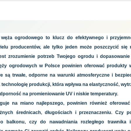
węża ogrodowego to klucz do efektywnego i przyjemn
wielu producentów, ale tylko jeden może poszczycić się
est zrozumienie potrzeb Twojego ogrodu i dopasowanie
węży ogrodowych w Polsce powinien oferować produkty 
óre są trwałe, odporne na warunki atmosferyczne i bezpie
technologię produkcji, która wpływa na elastyczność, wyt
a odporność na promieniowanie UV i niskie temperatury.
uguje na miano najlepszego, powinien również oferować
żnych średnicach, długościach i przeznaczeniu. Czy p
ego balkonu, czy do nawadniania rozległego trawnika 