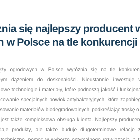
ia się najlepszy producent 
w Polsce na tle konkurencji
ęży ogrodowych w Polsce wyróżnia się na tle konkurenc
głym dążeniem do doskonałości. Nieustannie inwestuje 
we technologie i materiały, które podnoszą jakość i funkcjon
owanie specjalnych powłok antybakteryjnych, które zapobie
sowanie materiałów biodegradowalnych, podkreślając troskę o
jest także kompleksowa obsługa klienta. Najlepszy produc
daje produkty, ale także buduje długoterminowe relacje z
 techniczne, pomoc w wyborze optymalnego rozwiązania, a t