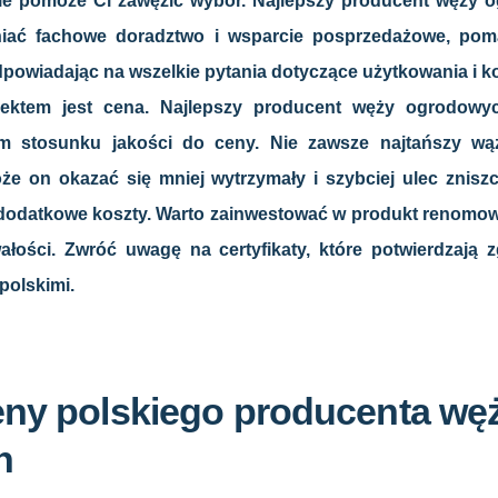
ie pomoże Ci zawęzić wybór. Najlepszy producent węży 
niać fachowe doradztwo i wsparcie posprzedażowe, po
dpowiadając na wszelkie pytania dotyczące użytkowania i k
ktem jest cena. Najlepszy producent węży ogrodowyc
m stosunku jakości do ceny. Nie zawsze najtańszy wą
 on okazać się mniej wytrzymały i szybciej ulec zniszc
dodatkowe koszty. Warto zainwestować w produkt renomowan
wałości. Zwróć uwagę na certyfikaty, które potwierdzają
polskimi.
eny polskiego producenta wę
h