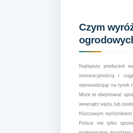
Czym wyróżn
ogrodowych 
Najlepszy producent w
innowacyjnością i cią
wprowadzając na rynek no
Może to obejmować oprac
wewnątrz węża, lub zasto
Kluczowym wyróżnikiem 
Polsce nie tylko sprze
profesjonalne doradztwo