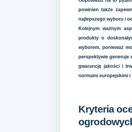
Odpowiedź na to pytan
powinien także zapew
najlepszego wyboru i o
Kolejnym ważnym aspe
produkty o doskonały
wyborem, ponieważ może
perspektywie generuje 
gwarancję jakości i tr
normami europejskimi i 
Kryteria oc
ogrodowyc