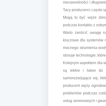
niezawodności i długowi
Tacy producenci często s
Mogą to być węże zbroj
podczas kontaktu z ostry
Warto zwrócić uwagę na
kluczowe dla systemów n
mocnego strumienia wody
stosuje technologie, któ
Kolejnym aspektem dla wy
są lekkie i łatwe do 
samorozwijające się, któ
producent węży ogrodowy
problemów podczas codzi
usług serwisowych i gwar