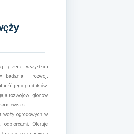
węży
ji przede wszystkim
w badania i rozwój,
alność jego produktów.
gają rozwojowi glonów
 środowisko.
ent węży ogrodowych w
 odbiorcami. Oferuje
akże szybki i sprawny