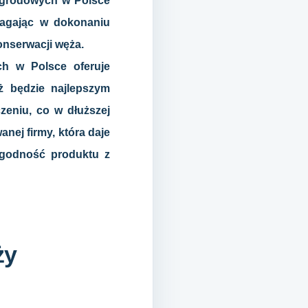
ogrodowych w Polsce
magając w dokonaniu
onserwacji węża.
h w Polsce oferuje
ż będzie najlepszym
zeniu, co w dłuższej
ej firmy, która daje
 zgodność produktu z
ży