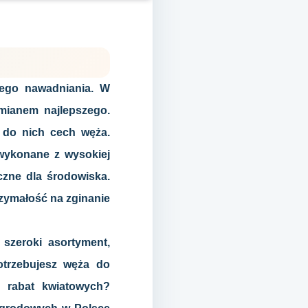
ego nawadniania. W
 mianem najlepszego.
 do nich cech węża.
wykonane z wysokiej
czne dla środowiska.
rzymałość na zginanie
 szeroki asortyment,
otrzebujesz węża do
i rabat kwiatowych?