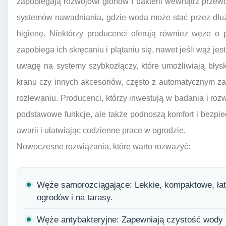
zapobiegają rozwojowi glonów i bakterii wewnątrz przew
systemów nawadniania, gdzie woda może stać przez dłuż
higienę. Niektórzy producenci oferują również węże o p
zapobiega ich skręcaniu i plątaniu się, nawet jeśli wąż jes
uwagę na systemy szybkozłączy, które umożliwiają błys
kranu czy innych akcesoriów, często z automatycznym z
rozlewaniu. Producenci, którzy inwestują w badania i rozwó
podstawowe funkcje, ale także podnoszą komfort i bezpi
awarii i ułatwiając codzienne prace w ogrodzie.
Nowoczesne rozwiązania, które warto rozważyć:
Węże samorozciągające: Lekkie, kompaktowe, łat
ogrodów i na tarasy.
Węże antybakteryjne: Zapewniają czystość wody 