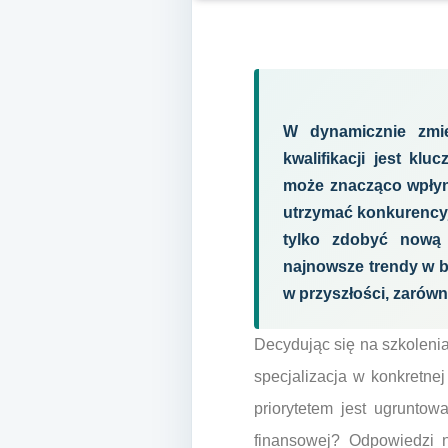
W dynamicznie zmie
kwalifikacji jest k
może znacząco wpłyną
utrzymać konkurencyj
tylko zdobyć nową 
najnowsze trendy w b
w przyszłości, zarówn
Decydując się na szkoleni
specjalizacja w konkretne
priorytetem jest ugrunto
finansowej? Odpowiedzi n