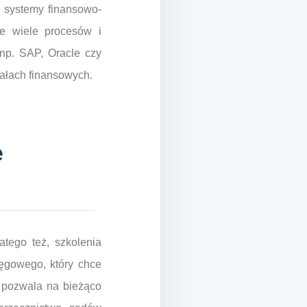
 systemy finansowo-
je wiele procesów i
np. SAP, Oracle czy
iałach finansowych.
e
tego też, szkolenia
ęgowego, który chce
h pozwala na bieżąco