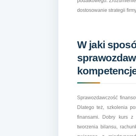
podatkowego. Zrozumienie 
dostosowanie strategii fir
W jaki sposó
sprawozdawc
kompetencj
Sprawozdawczość finansow
Dlatego też, szkolenia p
finansami. Dobry kurs z
tworzenia bilansu, rachun