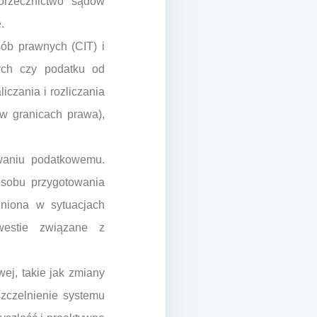
 orzecznictwo sądów
.
ób prawnych (CIT) i
ych czy podatku od
czania i rozliczania
(w granicach prawa),
waniu podatkowemu.
osobu przygotowania
eniona w sytuacjach
westie związane z
ej, takie jak zmiany
zczelnienie systemu