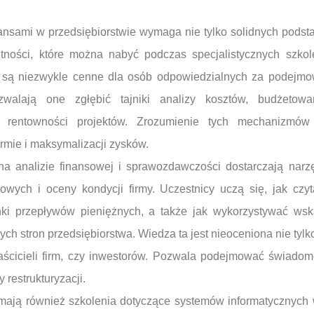
ansami w przedsiębiorstwie wymaga nie tylko solidnych podsta
ętności, które można nabyć podczas specjalistycznych szkol
 są niezwykle cenne dla osób odpowiedzialnych za podejmow
zwalają one zgłębić tajniki analizy kosztów, budżetowa
 rentowności projektów. Zrozumienie tych mechanizmów
irmie i maksymalizacji zysków.
na analizie finansowej i sprawozdawczości dostarczają nar
sowych i oceny kondycji firmy. Uczestnicy uczą się, jak czyt
unki przepływów pieniężnych, a także jak wykorzystywać wsk
bych stron przedsiębiorstwa. Wiedza ta jest nieoceniona nie tylk
aścicieli firm, czy inwestorów. Pozwala podejmować świadom
 restrukturyzacji.
mają również szkolenia dotyczące systemów informatycznych