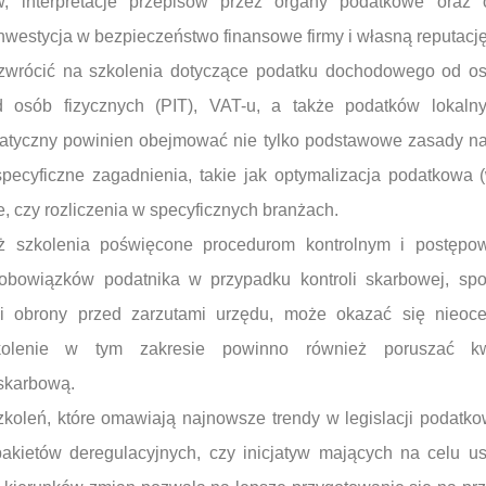
aw, interpretacje przepisów przez organy podatkowe oraz
 inwestycja w bezpieczeństwo finansowe firmy i własną reputację
wrócić na szkolenia dotyczące podatku dochodowego od os
osób fizycznych (PIT), VAT-u, a także podatków lokaln
atyczny powinien obejmować nie tylko podstawowe zasady nali
specyficzne zagadnienia, takie jak optymalizacja podatkowa 
 czy rozliczenia w specyficznych branżach.
eż szkolenia poświęcone procedurom kontrolnym i postępo
obowiązków podatnika w przypadku kontroli skarbowej, sp
gii obrony przed zarzutami urzędu, może okazać się nieoc
kolenie w tym zakresie powinno również poruszać k
skarbową.
koleń, które omawiają najnowsze trendy w legislacji podatkow
ietów deregulacyjnych, czy inicjatyw mających na celu us