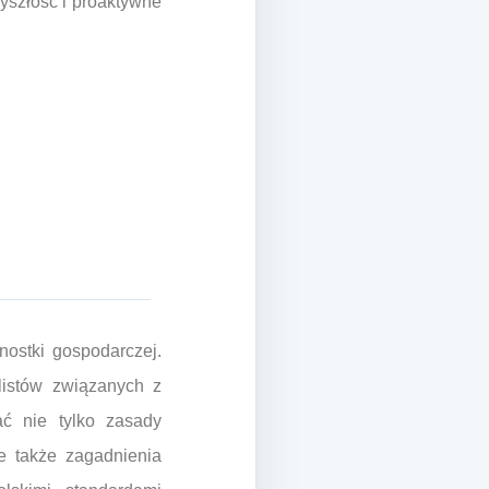
yszłość i proaktywne
ostki gospodarczej.
listów związanych z
ć nie tylko zasady
le także zagadnienia