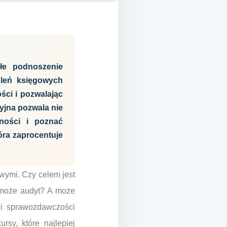
łe podnoszenie
oleń księgowych
ści i pozwalając
yjna pozwala nie
ności i poznać
óra zaprocentuje
wymi. Czy celem jest
y może audyt? A może
 i sprawozdawczości
sy, które najlepiej