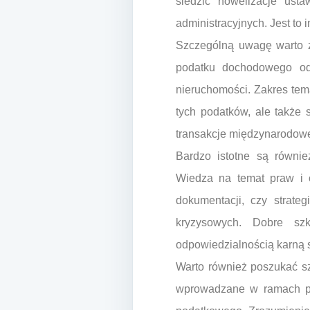
śledzić nowelizacje ust
administracyjnych. Jest to
Szczególną uwagę warto z
podatku dochodowego od 
nieruchomości. Zakres tem
tych podatków, ale także 
transakcje międzynarodowe,
Bardzo istotne są równi
Wiedza na temat praw i 
dokumentacji, czy strate
kryzysowych. Dobre sz
odpowiedzialnością karną 
Warto również poszukać sz
wprowadzane w ramach pak