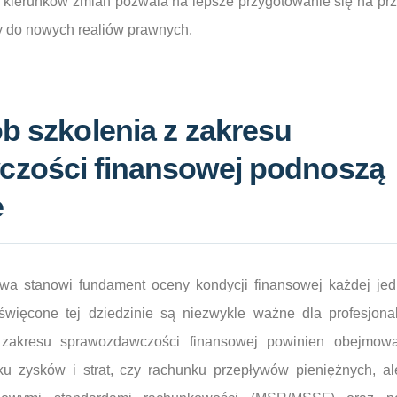
kierunków zmian pozwala na lepsze przygotowanie się na prz
my do nowych realiów prawnych.
b szkolenia z zakresu
zości finansowej podnoszą
e
a stanowi fundament oceny kondycji finansowej każdej jedn
oświęcone tej dziedzinie są niezwykle ważne dla profesjona
 zakresu sprawozdawczości finansowej powinien obejmowa
ku zysków i strat, czy rachunku przepływów pieniężnych, a