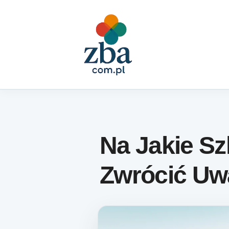
Skip to content
Na Jakie Sz
Zwrócić U