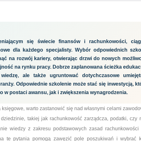
niającym się świecie finansów i rachunkowości, ciąg
luczowe dla każdego specjalisty. Wybór odpowiednich szk
ć na rozwój kariery, otwierając drzwi do nowych możliwo
ność na rynku pracy. Dobrze zaplanowana ścieżka edukac
wiedzę, ale także ugruntować dotychczasowe umiejęt
ranży. Odpowiednie szkolenie może stać się inwestycją, kt
o w postaci awansu, jak i zwiększenia wynagrodzenia.
a księgowe, warto zastanowić się nad własnymi celami zawodo
j dziedzinie, takiej jak rachunkowość zarządcza, podatki, cz
wanie wiedzy z zakresu podstawowych zasad rachunkowości
a te pytania pomogą zawęzić pole poszukiwań i wybrać kur