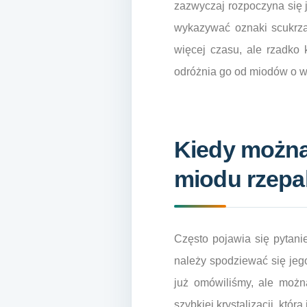
zazwyczaj rozpoczyna się 
wykazywać oznaki scukrzan
więcej czasu, ale rzadko 
odróżnia go od miodów o wy
Kiedy można
miodu rzep
Często pojawia się pytan
należy spodziewać się jego
już omówiliśmy, ale moż
szybkiej krystalizacji, któ