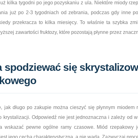
już kilka tygodni po jego pozyskaniu z ula. Niektóre miody r
ia już po 2-3 tygodniach od zebrania, podczas gdy inne po
kiedy przekracza to kilka miesięcy. To właśnie ta szybka zm
ższej zawartości fruktozy, które pozostają płynne przez znaczn
 spodziewać się skrystalizo
akowego
ie, jak długo po zakupie można cieszyć się płynnym miodem 
 krystalizacji. Odpowiedź nie jest jednoznaczna i zależy od w
na wskazać pewne ogólne ramy czasowe. Miód rzepakowy je
ra jest jego cechą charakterystyczną, a nie wadą. Zazwyczaj proc