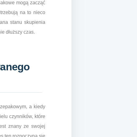
zepakowe mogą zacząć
trzebują na to nieco
iana stanu skupienia
ie dłuższy czas.
wanego
rzepakowym, a kiedy
ielu czynników, które
st znany ze swojej
es ten rozpoczyna się