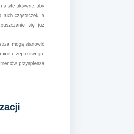
 na tyle aktywne, aby
ą ruch cząsteczek, a
puszczanie się już
etrza, mogą stanowić
ku miodu rzepakowego,
lementów przyspiesza
zacji