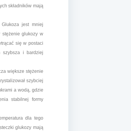
 tych składników mają
 Glukoza jest mniej
y stężenie glukozy w
trącać się w postaci
 szybsza i bardziej
cza większe stężenie
rystalizował szybciej
ukrami a wodą, gdzie
nia stabilnej formy
emperatura dla tego
steczki glukozy mają