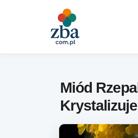
Skip to content
Miód Rzepa
Krystalizuj