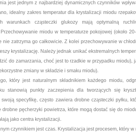
ia jest jednym z najbardziej dynamicznych czynników wpływ
no, idealny zakres temperatur dla krystalizacji miodu rzepak
ch warunkach cząsteczki glukozy mają optymalną ruchl
 Przechowywanie miodu w temperaturze pokojowej (około 20-
e nie zatrzyma go całkowicie. Z kolei przechowywanie w chłod
ieszy krystalizację. Należy jednak unikać ekstremalnych tempe
zić do zamarzania, choć jest to rzadkie w przypadku miodu), 
korzystne zmiany w składzie i smaku miodu).
o, który jest naturalnym składnikiem każdego miodu, odgry
pyłku stanowią punkty zaczepienia dla tworzących się krysz
swoją specyfikę, często zawiera drobne cząsteczki pyłku, któ
e drobne pęcherzyki powietrza, które mogą dostać się do mio
ają jako centra krystalizacji.
żnym czynnikiem jest czas. Krystalizacja jest procesem, który