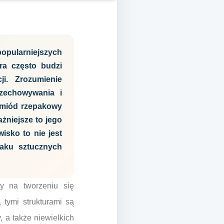
popularniejszych
ra często budzi
i. Zrozumienie
zechowywania i
 miód rzepakowy
ażniejsze to jego
isko to nie jest
raku sztucznych
cy na tworzeniu się
tymi strukturami są
, a także niewielkich