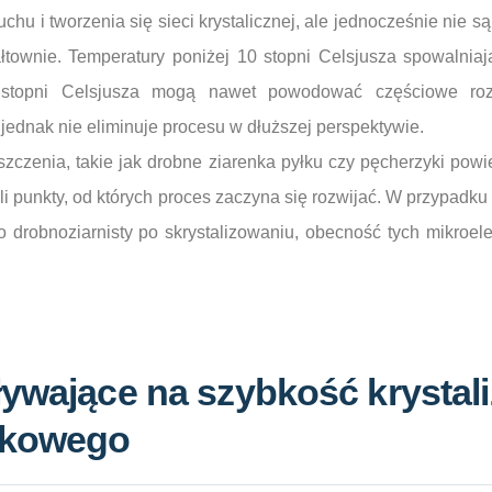
chu i tworzenia się sieci krystalicznej, ale jednocześnie nie są
łtownie. Temperatury poniżej 10 stopni Celsjusza spowalniaj
 stopni Celsjusza mogą nawet powodować częściowe roz
 jednak nie eliminuje procesu w dłuższej perspektywie.
zczenia, takie jak drobne ziarenka pyłku czy pęcherzyki powi
czyli punkty, od których proces zaczyna się rozwijać. W przypad
zo drobnoziarnisty po skrystalizowaniu, obecność tych mikroe
ywające na szybkość krystali
akowego