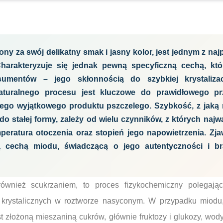
ny za swój delikatny smak i jasny kolor, jest jednym z naj
arakteryzuje się jednak pewną specyficzną cechą, któ
umentów – jego skłonnością do szybkiej krystalizacj
turalnego procesu jest kluczowe do prawidłowego pr
tego wyjątkowego produktu pszczelego. Szybkość, z jaką
do stałej formy, zależy od wielu czynników, z których najw
peratura otoczenia oraz stopień jego napowietrzenia. Zjaw
ą cechą miodu, świadczącą o jego autentyczności i b
również scukrzaniem, to proces fizykochemiczny polegają
 krystalicznych w roztworze nasyconym. W przypadku miodu, 
st złożoną mieszaniną cukrów, głównie fruktozy i glukozy, wody