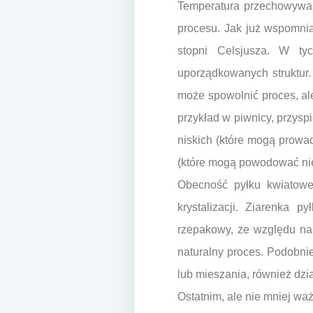
Temperatura przechowywan
procesu. Jak już wspomnia
stopni Celsjusza. W ty
uporządkowanych struktur.
może spowolnić proces, al
przykład w piwnicy, przysp
niskich (które mogą prowad
(które mogą powodować nie
Obecność pyłku kwiatoweg
krystalizacji. Ziarenka 
rzepakowy, ze względu na 
naturalny proces. Podobni
lub mieszania, również dział
Ostatnim, ale nie mniej wa