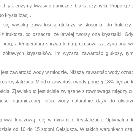
akich jak enzymy, kwasy organiczne, białka czy pyłki. Proporcje
 krystalizacji.
 się wysoką zawartością glukozy w stosunku do fruktozy.
ż fruktoza, co oznacza, że łatwiej tworzy ona kryształki. Gd
 próg, a temperatura sprzyja temu procesowi, zaczyna ona wy
o żółtawych kryształków. Im wyższa zawartość glukozy, tym
 jest zawartość wody w miodzie. Niższa zawartość wody ozna
ces krystalizacji. Miód o zawartości wody poniżej 18% będzie k
ością. Zjawisko to jest ściśle związane z równowagą między c
ści ograniczonej ilości wody naturalnie dąży do utworze
grywa kluczową rolę w dynamice krystalizacji. Optymalna t
dziale od 10 do 15 stopni Celsjusza. W takich warunkach czą