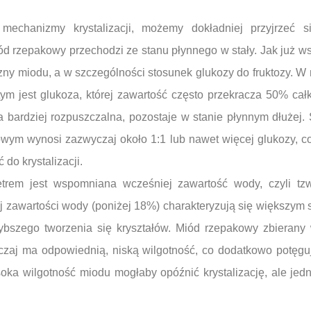
echanizmy krystalizacji, możemy dokładniej przyjrzeć si
iód rzepakowy przechodzi ze stanu płynnego w stały. Jak już 
zny miodu, a w szczególności stosunek glukozy do fruktozy. 
m jest glukoza, której zawartość często przekracza 50% cał
a bardziej rozpuszczalna, pozostaje w stanie płynnym dłużej.
owym wynosi zazwyczaj około 1:1 lub nawet więcej glukozy, co
do krystalizacji.
trem jest wspomniana wcześniej zawartość wody, czyli tzw
j zawartości wody (poniżej 18%) charakteryzują się większym 
zybszego tworzenia się kryształów. Miód rzepakowy zbierany
zaj ma odpowiednią, niską wilgotność, co dodatkowo potęguj
oka wilgotność miodu mogłaby opóźnić krystalizację, ale jed