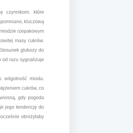
ę czynnikom, które
wspomniano, kluczową
W miodzie rzepakowym
kowitej masy cukrów.
 Stosunek glukozy do
 od razu sygnalizuje
. wilgotność miodu.
stężeniem cukrów, co
 wiosną, gdy pogoda
e jego tendencję do
nocześnie obniżyłaby