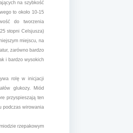
ających na szybkość
owego to około 10-15
iwość do tworzenia
25 stopni Celsjusza)
niejszym miejscu, na
ratur, zarówno bardzo
jak i bardzo wysokich
wa rolę w inicjacji
tałów glukozy. Miód
re przyspieszają ten
du podczas wirowania
 w miodzie rzepakowym