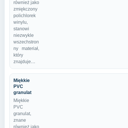
również jako
zmiękczony
polichlorek
winylu,
stanowi
niezwykle
wszechstron
ny materiał,
który
znajduje…
Miękkie
PVC
granulat
Miękkie
PVC
granulat,
znane
również jako