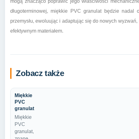
mogą znacząco poprawić jego właściwości mechaniczne,
długoterminowej, miękkie PVC granulat będzie nadal 
przemysłu, ewoluując i adaptując się do nowych wyzwań, s
efektywnym materiałem.
Zobacz także
Miękkie
PVC
granulat
Miękkie
PVC
granulat,
znane