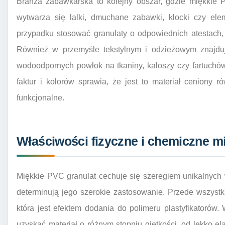
Branża zabawkarska to kolejny obszar, gdzie miękkie P
wytwarza się lalki, dmuchane zabawki, klocki czy ele
przypadku stosować granulaty o odpowiednich atestach,
Również w przemyśle tekstylnym i odzieżowym znajduj
wodoodpornych powłok na tkaniny, kaloszy czy fartuchó
faktur i kolorów sprawia, że jest to materiał ceniony 
funkcjonalne.
Właściwości fizyczne i chemiczne m
Miękkie PVC granulat cechuje się szeregiem unikalnych 
determinują jego szerokie zastosowanie. Przede wszystkim
która jest efektem dodania do polimeru plastyfikatorów. 
uzyskać materiał o różnym stopniu giętkości, od lekko e