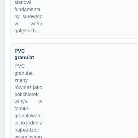
stanowi
fundamental
ny surowiec
w wielu
gałęziach…
PVC
granulat
PVC
granulat,
znany
również jako
polichlorek
winylu w
formie
granulowan
ej, to jeden z
najbardziej
wszechstron