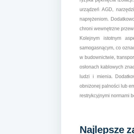
urządzeń AGD, narzędzi
naprężeniom. Dodatkowo,
chroni wewnętrzne przewo
Kolejnym istotnym asp
samogasnącym, co oznacza
w budownictwie, transpor
osłonach kablowych znac
ludzi i mienia. Dodatk
obniżonej palności lub e
restrykcyjnymi normami 
Najlepsze 