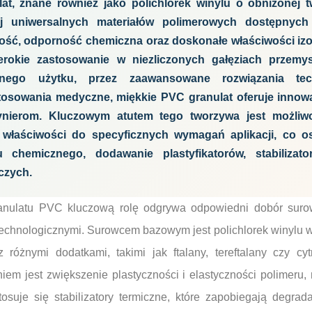
at, znane również jako polichlorek winylu o obniżonej t
ej uniwersalnych materiałów polimerowych dostępnyc
ość, odporność chemiczna oraz doskonałe właściwości izol
erokie zastosowanie w niezliczonych gałęziach przemys
nnego użytku, przez zaawansowane rozwiązania te
stosowania medyczne, miękkie PVC granulat oferuje innow
żynierom. Kluczowym atutem tego tworzywa jest możliw
właściwości do specyficznych wymagań aplikacji, co o
u chemicznego, dodawanie plastyfikatorów, stabilizat
czych.
ranulatu PVC kluczową rolę odgrywa odpowiedni dobór suro
echnologicznymi. Surowcem bazowym jest polichlorek winylu w 
 różnymi dodatkami, takimi jak ftalany, tereftalany czy cyt
aniem jest zwiększenie plastyczności i elastyczności polimer
osuje się stabilizatory termiczne, które zapobiegają degrad