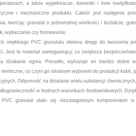
eraturach, a także wypełniacze, barwniki i inne modyfikato
zyczne i mechaniczne produktu. Całość jest następnie prz
nia, tworząc granulat o jednorodnej wielkości i kształcie, got
sk, wytłaczanie czy formowanie.
ch miękkiego PVC granulatu otwiera drogę do tworzenia pr
ości. Jest to materiał samogasnący, co zwiększa bezpieczeńs
a działanie ognia. Ponadto, wykazuje on bardzo dobre wła
 i termiczne, co czyni go idealnym wyborem do produkcji kabli,
cyjnych. Odporność na działanie wielu substancji chemicznyc
go długowieczność w trudnych warunkach środowiskowych. Dzię
e PVC granulat stało się niezastąpionym komponentem w