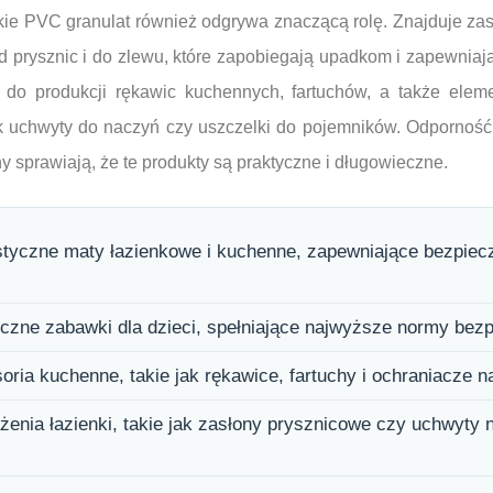
kie PVC granulat również odgrywa znaczącą rolę. Znajduje za
 prysznic i do zlewu, które zapobiegają upadkom i zapewniaj
do produkcji rękawic kuchennych, fartuchów, a także elem
ak uchwyty do naczyń czy uszczelki do pojemników. Odporność
y sprawiają, że te produkty są praktyczne i długowieczne.
styczne maty łazienkowe i kuchenne, zapewniające bezpiec
eczne zabawki dla dzieci, spełniające najwyższe normy bez
ria kuchenne, takie jak rękawice, fartuchy i ochraniacze n
enia łazienki, takie jak zasłony prysznicowe czy uchwyty 