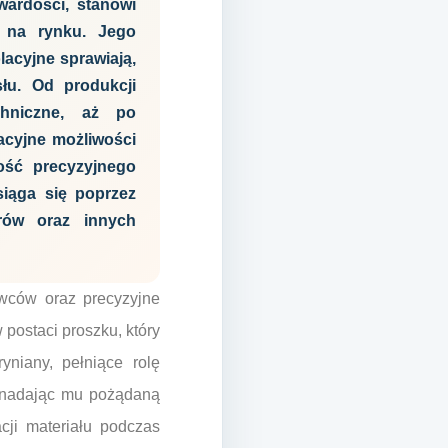
wardości, stanowi
h na rynku. Jego
acyjne sprawiają,
łu. Od produkcji
chniczne, aż po
acyjne możliwości
ość precyzyjnego
siąga się poprzez
orów oraz innych
wców oraz precyzyjne
postaci proszku, który
ryniany, pełniące rolę
u, nadając mu pożądaną
acji materiału podczas