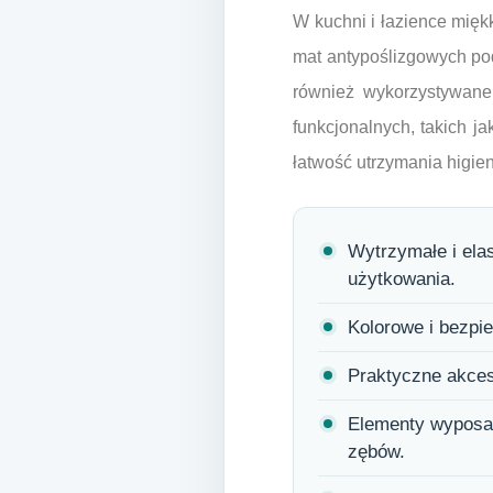
W kuchni i łazience mięk
mat antypoślizgowych pod
również wykorzystywane 
funkcjonalnych, takich j
łatwość utrzymania higien
Wytrzymałe i ela
użytkowania.
Kolorowe i bezpi
Praktyczne akceso
Elementy wyposaż
zębów.