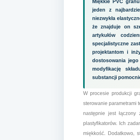
Miękkie PVC granul
jeden z najbardzi
niezwykła elastyczn
że znajduje on sz
artykułów codzie
specjalistyczne za
projektantom i in
dostosowania jego 
modyfikację skład
substancji pomocni
W procesie produkcji g
sterowanie parametrami t
następnie jest łączony z
plastyfikatorów. Ich zad
miękkość. Dodatkowo, st