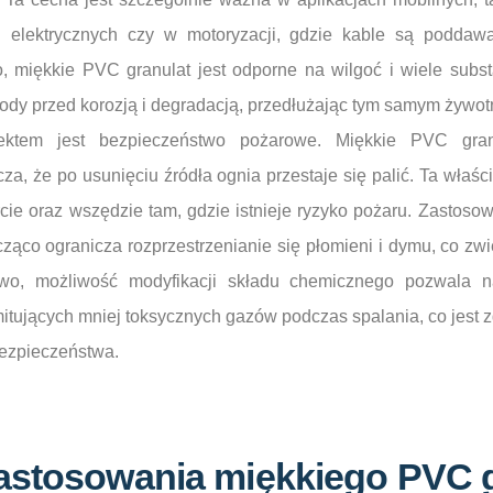
 elektrycznych czy w motoryzacji, gdzie kable są poddaw
 miękkie PVC granulat jest odporne na wilgoć i wiele subst
dy przed korozją i degradacją, przedłużając tym samym żywot
ektem jest bezpieczeństwo pożarowe. Miękkie PVC granu
, że po usunięciu źródła ognia przestaje się palić. Ta właśc
cie oraz wszędzie tam, gdzie istnieje ryzyko pożaru. Zastos
ząco ogranicza rozprzestrzenianie się płomieni i dymu, co z
owo, możliwość modyfikacji składu chemicznego pozwala n
mitujących mniej toksycznych gazów podczas spalania, co jest z
bezpieczeństwa.
zastosowania miękkiego PVC 