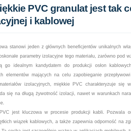
ękkie PVC granulat jest tak 
cyjnej i kablowej
lowa stanowi jeden z głównych beneficjentów unikalnych właś
oskonałe parametry izolacyjne tego materiału, zarówno pod w
ią go idealnym kandydatem do produkcji osłon kablowych
ych elementów mających na celu zapobieganie przepływowi
ateriałów izolacyjnych, miękkie PVC charakteryzuje się w
da się na długą żywotność izolacji, nawet w warunkach nar
e.
 PVC jest kluczowa w procesie produkcji kabli. Pozwala o
ętkich wiązek kablowych, a także zapewnia odporność na zgi
i. Ta cecha jest szczególnie ważna w aplikacjach mobilnych, 