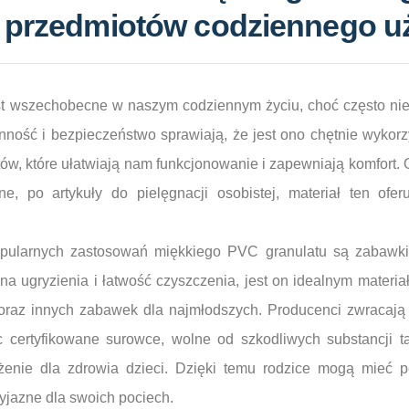
i przedmiotów codziennego u
st wszechobecne w naszym codziennym życiu, choć często nie
nność i bezpieczeństwo sprawiają, że jest ono chętnie wykor
ów, które ułatwiają nam funkcjonowanie i zapewniają komfort. 
e, po artykuły do pielęgnacji osobistej, materiał ten ofer
opularnych zastosowań miękkiego PVC granulatu są zabawki
na ugryzienia i łatwość czyszczenia, jest on idealnym materiał
h oraz innych zabawek dla najmłodszych. Producenci zwracaj
 certyfikowane surowce, wolne od szkodliwych substancji tak
żenie dla zdrowia dzieci. Dzięki temu rodzice mogą mieć 
zyjazne dla swoich pociech.