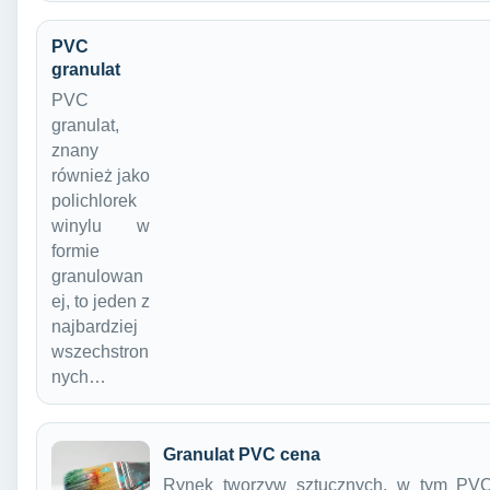
PVC
granulat
PVC
granulat,
znany
również jako
polichlorek
winylu w
formie
granulowan
ej, to jeden z
najbardziej
wszechstron
nych…
Granulat PVC cena
Rynek tworzyw sztucznych, w tym PVC