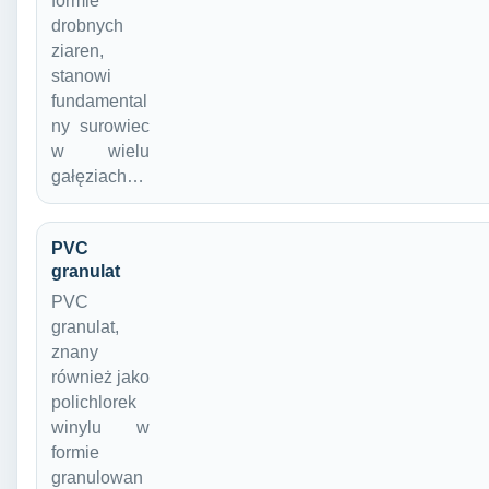
formie
drobnych
ziaren,
stanowi
fundamental
ny surowiec
w wielu
gałęziach…
PVC
granulat
PVC
granulat,
znany
również jako
polichlorek
winylu w
formie
granulowan