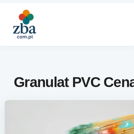
Skip to content
Granulat PVC Cen