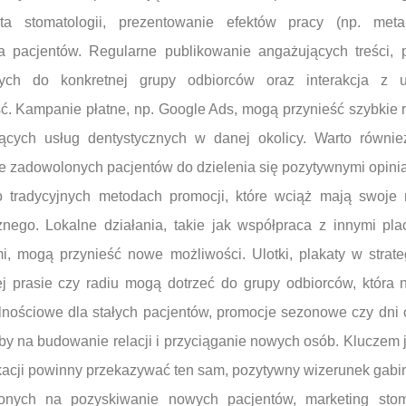
ta stomatologii, prezentowanie efektów pracy (np. met
a pacjentów. Regularne publikowanie angażujących treści,
ych do konkretnej grupy odbiorców oraz interakcja z u
ć. Kampanie płatne, np. Google Ads, mogą przynieść szybkie re
ących usług dentystycznych w danej okolicy. Warto równie
ie zadowolonych pacjentów do dzielenia się pozytywnymi opinia
tradycyjnych metodach promocji, które wciąż mają swoje m
znego. Lokalne działania, takie jak współpraca z innymi p
mi, mogą przynieść nowe możliwości. Ulotki, plakaty w strat
j prasie czy radiu mogą dotrzeć do grupy odbiorców, która n
alnościowe dla stałych pacjentów, promocje sezonowe czy dni 
y na budowanie relacji i przyciąganie nowych osób. Kluczem j
kacji powinny przekazywać ten sam, pozytywny wizerunek gabin
onych na pozyskiwanie nowych pacjentów, marketing stom