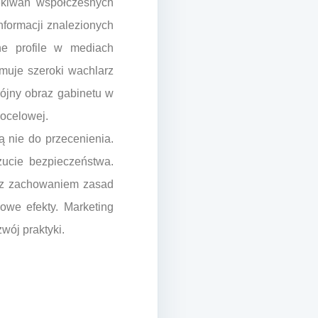
zekiwań współczesnych
nformacji znalezionych
wne profile w mediach
jmuje szeroki wachlarz
pójny obraz gabinetu w
docelowej.
ą nie do przecenienia.
zucie bezpieczeństwa.
e z zachowaniem zasad
owe efekty. Marketing
wój praktyki.