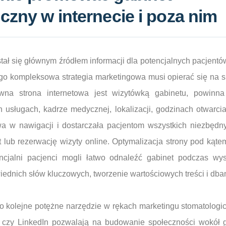
czny w internecie i poza nim
 stał się głównym źródłem informacji dla potencjalnych pacjent
go kompleksowa strategia marketingowa musi opierać się na si
ywna strona internetowa jest wizytówką gabinetu, powinna
h usługach, kadrze medycznej, lokalizacji, godzinach otwarc
twa w nawigacji i dostarczała pacjentom wszystkich niezbędny
t lub rezerwację wizyty online. Optymalizacja strony pod ką
encjalni pacjenci mogli łatwo odnaleźć gabinet podczas w
ednich słów kluczowych, tworzenie wartościowych treści i dban
 kolejne potężne narzędzie w rękach marketingu stomatologic
 czy LinkedIn pozwalają na budowanie społeczności wokół ga