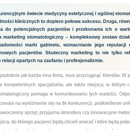
rencyjnym świecie medycyny estetycznej i ogólnej stomato
ności klinicznych to dopiero połowa sukcesu. Druga, równi
ia do potencjalnych pacjentów i przekonania ich o war
za marketing stomatologiczny – kompleksowy zestaw dział
iadomości marki gabinetu, wzmacnianie jego reputacji 
nowych pacjentów. Skuteczny marketing to nie tylko re
relacji opartych na zaufaniu i profesjonalizmie.
 podobnie jak każda inna firma, musi przyciągnąć klientów. W p
ko kompetentnych specjalistów, ale także miejsca, w którym c
stomatologiczny pomaga w komunikowaniu tych wartości. Od
ozwala na wyróżnienie się na tle konkurencji, podkreślenie uni
, nowoczesny sprzęt, przyjazna atmosfera czy innowacyjne metod
sca, do którego pacjenci będą chcieli wracać i które będą pole