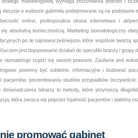
 strategii marketingowej wymaga zrozumienia potrzeb i oc
ej decyzje o wyborze gabinetu podejmowane są na podstawie i
obecność online, profesjonalna strona internetowa i akty
 się absolutną koniecznością. Marketing stomatologiczny obe
radycyjnych po te najnowocześniejsze, które wspólnie tworzą s
luczem jest dopasowanie działań do specyfiki branży i grupy 
 stomatologii rządzi się swoimi prawami. Zaufanie jest walut
tingowe powinny być subtelne, informacyjne i budować poc
ji pacjentów, prezentowaniu studiów przypadków (oczywiści
doświadczenia lekarzy to metody, które przynoszą długofal
cja, która zwraca się poprzez lojalność pacjentów i stabilny roz
znie promować gabinet