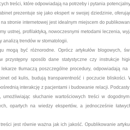
ych treści, które odpowiadają na potrzeby i pytania potencjaln
binet prezentuje się jako ekspert w swojej dziedzinie, oferuj
na stronie internetowej jest idealnym miejscem do publikowan
my ustnej, profilaktyką, nowoczesnymi metodami leczenia, wy
 analizą trendów w stomatologii.
gu mogą być różnorodne. Oprócz artykułów blogowych, świ
e w przystępny sposób dane statystyczne czy instrukcje higi
h lekarze tłumaczą poszczególne procedury, odpowiadają na
binet od kulis, budują transparentność i poczucie bliskości
średnią interakcję z pacjentami i budowanie relacji. Podcasty 
, umożliwiając słuchanie wartościowych treści w dogodnym
nych, opartych na wiedzy ekspertów, a jednocześnie łatwy
treści jest równie ważna jak ich jakość. Opublikowanie artyku