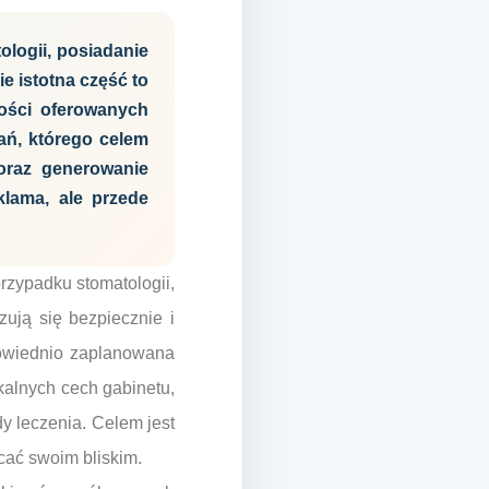
logii, posiadanie
e istotna część to
tości oferowanych
ań, którego celem
oraz generowanie
klama, ale przede
rzypadku stomatologii,
zują się bezpiecznie i
powiednio zaplanowana
kalnych cech gabinetu,
y leczenia. Celem jest
cać swoim bliskim.