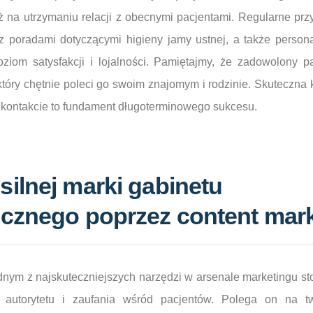
ż na utrzymaniu relacji z obecnymi pacjentami. Regularne pr
y z poradami dotyczącymi higieny jamy ustnej, a także perso
iom satysfakcji i lojalności. Pamiętajmy, że zadowolony pa
óry chętnie poleci go swoim znajomym i rodzinie. Skuteczna 
 kontakcie to fundament długoterminowego sukcesu.
ilnej marki gabinetu
icznego poprzez content mar
ednym z najskuteczniejszych narzędzi w arsenale marketingu st
utorytetu i zaufania wśród pacjentów. Polega on na two