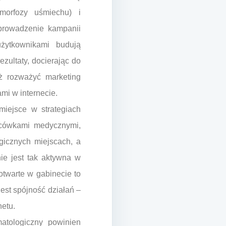
amorfozy uśmiechu) i
 prowadzenie kampanii
żytkownikami budują
zultaty, docierając do
ż rozważyć marketing
mi w internecie.
iejsce w strategiach
lacówkami medycznymi,
egicznych miejscach, a
ie jest tak aktywna w
otwarte w gabinecie to
est spójność działań –
etu.
atologiczny powinien