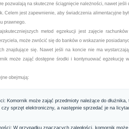
re pozwalają na skuteczne ściągnięcie należności, nawet jeśli 
ak. Celem jest zapewnienie, aby świadczenia alimentacyjne był
emu prawnego.
ajskuteczniejszych metod egzekucji jest zajęcie rachunkó
rzyciela, może zwrócić się do banków o wskazanie posiadanych
ch znajdujące się. Nawet jeśli na koncie nie ma wystarczają
rnik może zająć dostępne środki i kontynuować egzekucję w
yjne obejmują:
ci: Komornik może zająć przedmioty należące do dłużnika, t
zy sprzęt elektroniczny, a następnie sprzedać je na licytac
mości: W przypadku znaczących zaległości, komornik moż