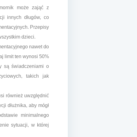
omornik może zająć z
ji innych długów, co
mentacyjnych. Przepisy
szystkim dzieci.
mentacyjnego nawet do
j limit ten wynosi 50%
ty są świadczeniami o
yciowych, takich jak
si również uwzględnić
cji dłużnika, aby mógł
odstawie minimalnego
ie sytuacji, w której