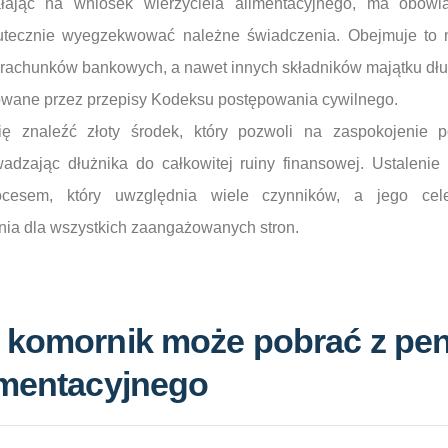
ałając na wniosek wierzyciela alimentacyjnego, ma obowi
kutecznie wyegzekwować należne świadczenia. Obejmuje to 
 rachunków bankowych, a nawet innych składników majątku dłu
lowane przez przepisy Kodeksu postępowania cywilnego.
ę znaleźć złoty środek, który pozwoli na zaspokojenie p
adzając dłużnika do całkowitej ruiny finansowej. Ustalenie
ocesem, który uwzględnia wiele czynników, a jego cel
nia dla wszystkich zaangażowanych stron.
 komornik może pobrać z pen
imentacyjnego