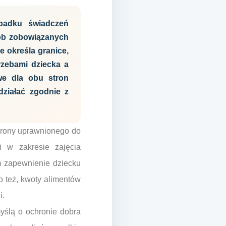
padku świadczeń
sób zobowiązanych
e określa granice,
rzebami dziecka a
we dla obu stron
ziałać zgodnie z
hrony uprawnionego do
i w zakresie zajęcia
m zapewnienie dziecku
o też, kwoty alimentów
i.
yślą o ochronie dobra