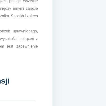
ązek podjąć wszelkie
między innymi zajęcie
żnika. Sposób i zakres
otrzeb uprawnionego,
 wysokości potrąceń z
em jest zapewnienie
sji