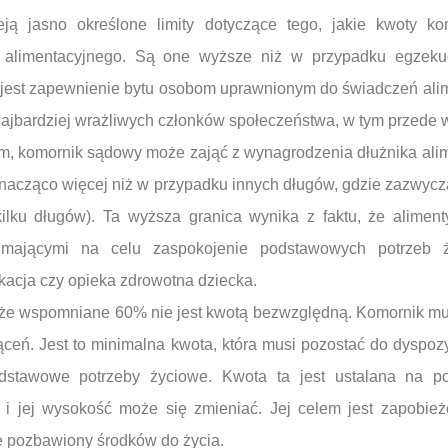
eją jasno określone limity dotyczące tego, jakie kwoty k
 alimentacyjnego. Są one wyższe niż w przypadku egzekuc
im jest zapewnienie bytu osobom uprawnionym do świadczeń ali
najbardziej wrażliwych członków społeczeństwa, w tym przede w
m, komornik sądowy może zająć z wynagrodzenia dłużnika ali
 znacząco więcej niż w przypadku innych długów, gdzie zazwycza
lku długów). Ta wyższa granica wynika z faktu, że alimen
, mającymi na celu zaspokojenie podstawowych potrzeb ż
kacja czy opieka zdrowotna dziecka.
 że wspomniane 60% nie jest kwotą bezwzględną. Komornik mu
ąceń. Jest to minimalna kwota, która musi pozostać do dyspozy
dstawowe potrzeby życiowe. Kwota ta jest ustalana na p
i jej wysokość może się zmieniać. Jej celem jest zapobieżen
ie pozbawiony środków do życia.