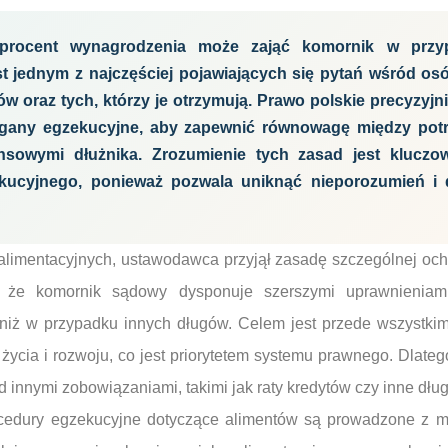
e procent wynagrodzenia może zająć komornik w przy
est jednym z najczęściej pojawiających się pytań wśród o
ów oraz tych, którzy je otrzymują. Prawo polskie precyzyjni
organy egzekucyjne, aby zapewnić równowagę między pot
ansowymi dłużnika. Zrozumienie tych zasad jest kluczo
kucyjnego, ponieważ pozwala uniknąć nieporozumień i d
limentacyjnych, ustawodawca przyjął zasadę szczególnej oc
, że komornik sądowy dysponuje szerszymi uprawnieniam
niż w przypadku innych długów. Celem jest przede wszystki
ycia i rozwoju, co jest priorytetem systemu prawnego. Dlateg
innymi zobowiązaniami, takimi jak raty kredytów czy inne dług
cedury egzekucyjne dotyczące alimentów są prowadzone z m