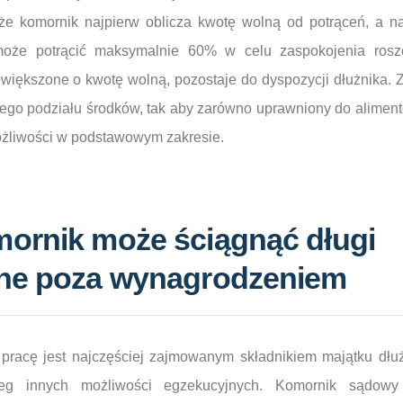
że komornik najpierw oblicza kwotę wolną od potrąceń, a na
oże potrącić maksymalnie 60% w celu zaspokojenia roszc
większone o kwotę wolną, pozostaje do dyspozycji dłużnika. 
go podziału środków, tak aby zarówno uprawniony do alimentów
żliwości w podstawowym zakresie.
mornik może ściągnąć długi
jne poza wynagrodzeniem
racę jest najczęściej zajmowanym składnikiem majątku dłuż
reg innych możliwości egzekucyjnych. Komornik sądowy