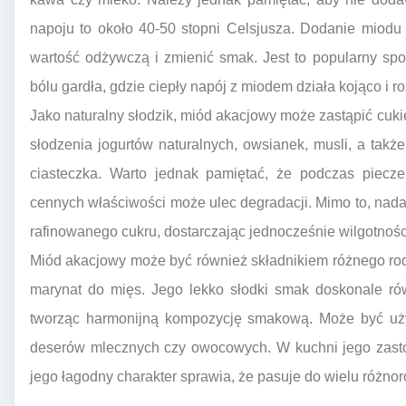
napoju to około 40-50 stopni Celsjusza. Dodanie miodu
wartość odżywczą i zmienić smak. Jest to popularny sp
bólu gardła, gdzie ciepły napój z miodem działa kojąco i r
Jako naturalny słodzik, miód akacjowy może zastąpić cuki
słodzenia jogurtów naturalnych, owsianek, musli, a także
ciasteczka. Warto jednak pamiętać, że podczas piecz
cennych właściwości może ulec degradacji. Mimo to, nada
rafinowanego cukru, dostarczając jednocześnie wilgotnośc
Miód akacjowy może być również składnikiem różnego rod
marynat do mięs. Jego lekko słodki smak doskonale r
tworząc harmonijną kompozycję smakową. Może być u
deserów mlecznych czy owocowych. W kuchni jego zastos
jego łagodny charakter sprawia, że pasuje do wielu różno