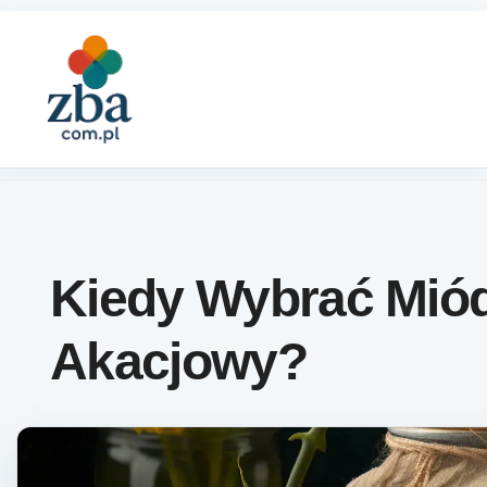
Skip to content
Kiedy Wybrać Mió
Akacjowy?