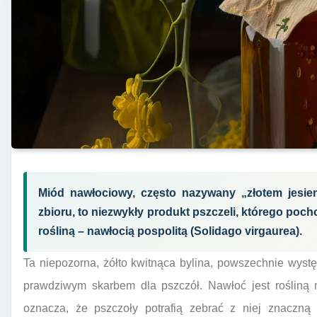
Miód nawłociowy, często nazywany „złotem jesie
zbioru, to niezwykły produkt pszczeli, którego poch
rośliną – nawłocią pospolitą (Solidago virgaurea).
Ta niepozorna, żółto kwitnąca bylina, powszechnie występ
prawdziwym skarbem dla pszczół. Nawłoć jest rośliną 
oznacza, że pszczoły potrafią zebrać z niej znaczną