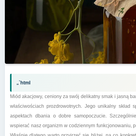
„`html
Miód akacjowy, ceniony za swój delikatny smak i jasną ba
właściwościach prozdrowotnych. Jego unikalny skład s
aspektach dbania o dobre samopoczucie. Szczególni
wspierać nasz organizm w codziennym funkcjonowaniu, 
Właśnie dlatego warto przyjrzeć się bliżej, na co konk