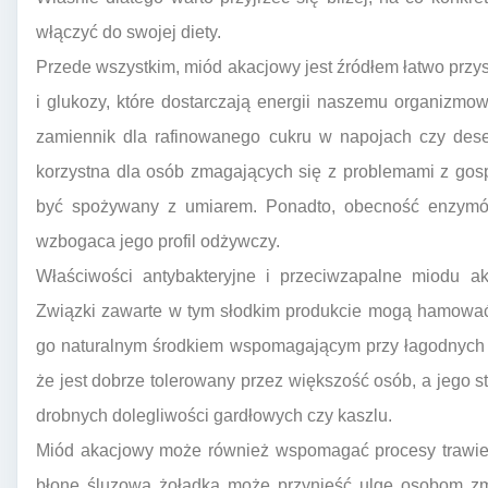
włączyć do swojej diety.
Przede wszystkim, miód akacjowy jest źródłem łatwo przys
i glukozy, które dostarczają energii naszemu organizmow
zamiennik dla rafinowanego cukru w napojach czy dese
korzystna dla osób zmagających się z problemami z gos
być spożywany z umiarem. Ponadto, obecność enzymów 
wzbogaca jego profil odżywczy.
Właściwości antybakteryjne i przeciwzapalne miodu a
Związki zawarte w tym słodkim produkcie mogą hamować 
go naturalnym środkiem wspomagającym przy łagodnych i
że jest dobrze tolerowany przez większość osób, a jego
drobnych dolegliwości gardłowych czy kaszlu.
Miód akacjowy może również wspomagać procesy trawien
błonę śluzową żołądka może przynieść ulgę osobom zm