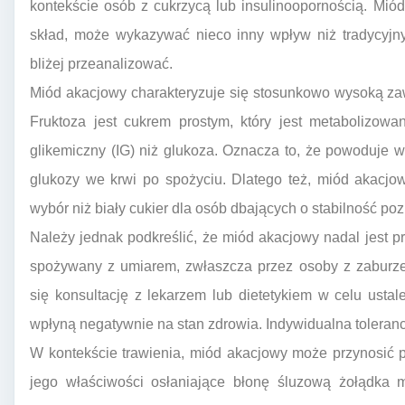
kontekście osób z cukrzycą lub insulinoopornością. Mió
skład, może wykazywać nieco inny wpływ niż tradycyjny
bliżej przeanalizować.
Miód akacjowy charakteryzuje się stosunkowo wysoką zaw
Fruktoza jest cukrem prostym, który jest metabolizow
glikemiczny (IG) niż glukoza. Oznacza to, że powoduje 
glukozy we krwi po spożyciu. Dlatego też, miód akacjo
wybór niż biały cukier dla osób dbających o stabilność po
Należy jednak podkreślić, że miód akacjowy nadal jest 
spożywany z umiarem, zwłaszcza przez osoby z zaburz
się konsultację z lekarzem lub dietetykiem w celu ustale
wpłyną negatywnie na stan zdrowia. Indywidualna toleranc
W kontekście trawienia, miód akacjowy może przynosić 
jego właściwości osłaniające błonę śluzową żołądka 