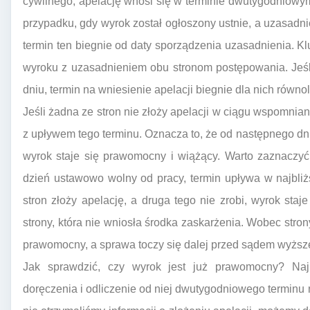
cywilnego, apelację wnosi się w terminie dwutygodniow
przypadku, gdy wyrok został ogłoszony ustnie, a uzasadni
termin ten biegnie od daty sporządzenia uzasadnienia. Kl
wyroku z uzasadnieniem obu stronom postępowania. Jeśl
dniu, termin na wniesienie apelacji biegnie dla nich równol
Jeśli żadna ze stron nie złoży apelacji w ciągu wspomni
z upływem tego terminu. Oznacza to, że od następnego dni
wyrok staje się prawomocny i wiążący. Warto zaznaczyć,
dzień ustawowo wolny od pracy, termin upływa w najbliż
stron złoży apelację, a druga tego nie zrobi, wyrok sta
strony, która nie wniosła środka zaskarżenia. Wobec stron
prawomocny, a sprawa toczy się dalej przed sądem wyższej
Jak sprawdzić, czy wyrok jest już prawomocny? Najp
doręczenia i odliczenie od niej dwutygodniowego terminu na