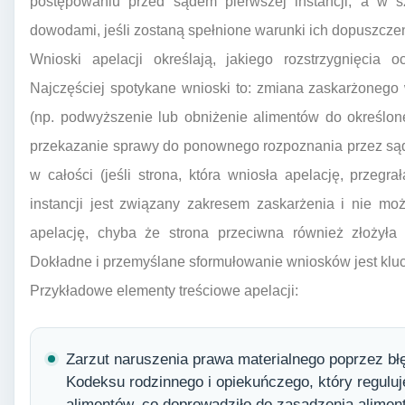
postępowaniu przed sądem pierwszej instancji, a w 
dowodami, jeśli zostaną spełnione warunki ich dopuszczeni
Wnioski apelacji określają, jakiego rozstrzygnięcia o
Najczęściej spotykane wnioski to: zmiana zaskarżonego
(np. podwyższenie lub obniżenie alimentów do określon
przekazanie sprawy do ponownego rozpoznania przez sąd p
w całości (jeśli strona, która wniosła apelację, przegr
instancji jest związany zakresem zaskarżenia i nie mo
apelację, chyba że strona przeciwna również złożyła
Dokładne i przemyślane sformułowanie wniosków jest klu
Przykładowe elementy treściowe apelacji:
Zarzut naruszenia prawa materialnego poprzez bł
Kodeksu rodzinnego i opiekuńczego, który regulu
alimentów, co doprowadziło do zasądzenia alime