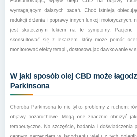
Podsumowując, wpływ oleju CBD na objawy rucho
wymagającym dalszych badań. Choć istnieją obiecując
redukcji drżenia i poprawy innych funkcji motorycznych,
jest skutecznym lekiem na te symptomy. Pacjenci 
skonsultować się z lekarzem, który może pomóc oceni
monitorować efekty terapii, dostosowując dawkowanie w s
W jaki sposób olej CBD może łagod
Parkinsona
Choroba Parkinsona to nie tylko problemy z ruchem; równ
objawy pozaruchowe. Mogą one znacznie obniżyć jak
terapeutyczne. Na szczęście, badania i doświadczenia
cennym narzędziem w łagodzeniu wielu z tych dolegliw