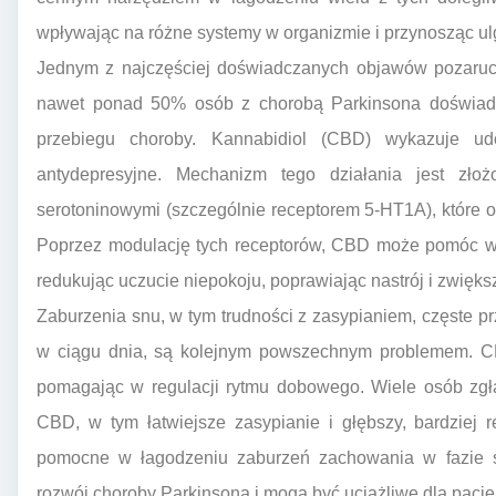
wpływając na różne systemy w organizmie i przynosząc u
Jednym z najczęściej doświadczanych objawów pozarucho
nawet ponad 50% osób z chorobą Parkinsona doświa
przebiegu choroby. Kannabidiol (CBD) wykazuje udo
antydepresyjne. Mechanizm tego działania jest złoż
serotoninowymi (szczególnie receptorem 5-HT1A), które od
Poprzez modulację tych receptorów, CBD może pomóc w
redukując uczucie niepokoju, poprawiając nastrój i zwięk
Zaburzenia snu, w tym trudności z zasypianiem, częste 
w ciągu dnia, są kolejnym powszechnym problemem. C
pomagając w regulacji rytmu dobowego. Wiele osób zgł
CBD, w tym łatwiejsze zasypianie i głębszy, bardziej
pomocne w łagodzeniu zaburzeń zachowania w fazie 
rozwój choroby Parkinsona i mogą być uciążliwe dla pacje