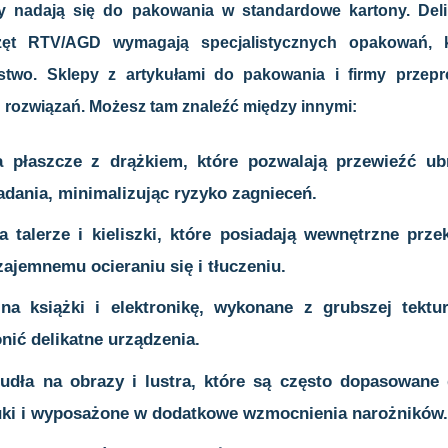
y nadają się do pakowania w standardowe kartony. Deli
rzęt RTV/AGD wymagają specjalistycznych opakowań, 
two. Sklepy z artykułami do pakowania i firmy przep
h rozwiązań. Możesz tam znaleźć między innymi:
 płaszcze z drążkiem, które pozwalają przewieźć ub
adania, minimalizując ryzyko zagnieceń.
a talerze i kieliszki, które posiadają wewnętrzne przek
ajemnemu ocieraniu się i tłuczeniu.
a książki i elektronikę, wykonane z grubszej tektu
onić delikatne urządzenia.
udła na obrazy i lustra, które są często dopasowane
uki i wyposażone w dodatkowe wzmocnienia narożników.