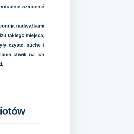
wentualnie wzmocnić
ysponują nadwyżkami
iżu takiego miejsca,
ły czyste, suche i
enie chwili na ich
i.
iotów