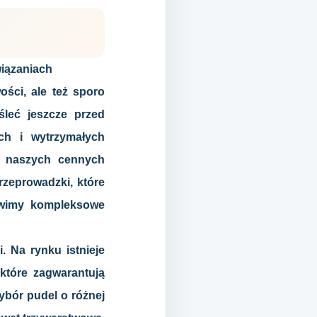
iązaniach
ści, ale też sporo
leć jeszcze przed
ch i wytrzymałych
a naszych cennych
rzeprowadzki, które
awimy kompleksowe
 Na rynku istnieje
które zagwarantują
ybór pudel o różnej