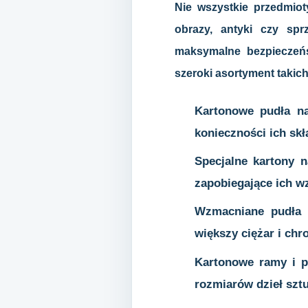
Nie wszystkie przedmiot
obrazy, antyki czy sp
maksymalne bezpieczeńs
szeroki asortyment takic
Kartonowe pudła na
konieczności ich skł
Specjalne kartony n
zapobiegające ich wz
Wzmacniane pudła n
większy ciężar i chr
Kartonowe ramy i p
rozmiarów dzieł szt