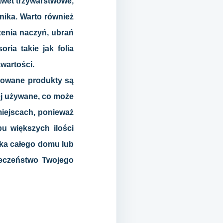
awet trzywarstwowe,
onika. Warto również
żenia naczyń, ubrań
ria takie jak folia
wartości.
erowane produkty są
ej używane, co może
iejscach, ponieważ
u większych ilości
zka całego domu lub
pieczeństwo Twojego