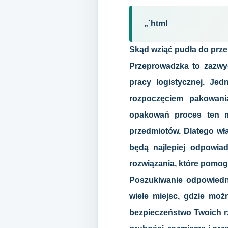
„`html
Skąd wziąć pudła do prz
Przeprowadzka to zazwyc
pracy logistycznej. J
rozpoczęciem pakowani
opakowań proces ten mo
przedmiotów. Dlatego wła
będą najlepiej odpowia
rozwiązania, które pomog
Poszukiwanie odpowiedni
wiele miejsc, gdzie moż
bezpieczeństwo Twoich rz