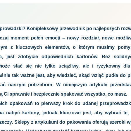
eprowadzki? Kompleksowy przewodnik po najlepszych rozw
zaj moment pełen emocji – nowy rozdział, nowe możliwo
ednym z kluczowych elementów, o którym musimy pomyś
a, jest zdobycie odpowiednich kartonów. Bez solidny
że stać się nie tylko uciążliwy, ale i ryzykowny dl
śnie tak ważne jest, aby wiedzieć, skąd wziąć pudła do p
dać naszym potrzebom. W niniejszym artykule przedst
ą Ci sprawnie i bezpiecznie spakować wszystko, co masz.
ch opakowań to pierwszy krok do udanej przeprowadzki.
na nabyć kartony, jednak kluczowe jest, aby wybrać te, 
eczy. Sklepy z artykułami do pakowania oferują szeroki w