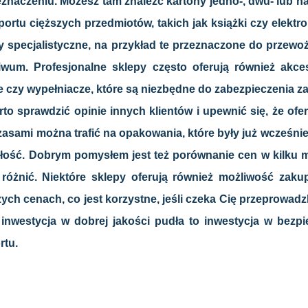
zeznaczeniu. Możesz tam znaleźć kartony jedno-, dwu- lub n
portu cięższych przedmiotów, takich jak książki czy elektr
 specjalistyczne, na przykład te przeznaczone do przewo
wum. Profesjonalne sklepy często oferują również akceso
czy wypełniacze, które są niezbędne do zabezpieczenia za
to sprawdzić opinie innych klientów i upewnić się, że of
asami można trafić na opakowania, które były już wcześni
łość. Dobrym pomysłem jest też porównanie cen w kilku m
óżnić. Niektóre sklepy oferują również możliwość zakup
zych cenach, co jest korzystne, jeśli czeka Cię przeprowad
e inwestycja w dobrej jakości pudła to inwestycja w bez
rtu.