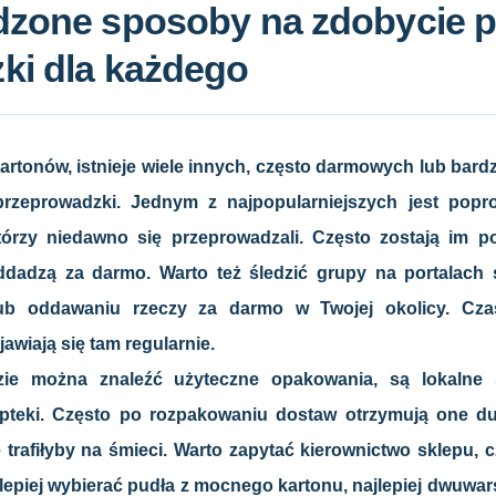
dzone sposoby na zdobycie p
ki dla każdego
rtonów, istnieje wiele innych, często darmowych lub bar
rzeprowadzki. Jednym z najpopularniejszych jest popr
tórzy niedawno się przeprowadzali. Często zostają im p
oddadzą za darmo. Warto też śledzić grupy na portalach
ub oddawaniu rzeczy za darmo w Twojej okolicy. Cza
wiają się tam regularnie.
zie można znaleźć użyteczne opakowania, są lokalne 
pteki. Często po rozpakowaniu dostaw otrzymują one duż
 trafiłyby na śmieci. Warto zapytać kierownictwo sklepu, 
ajlepiej wybierać pudła z mocnego kartonu, najlepiej dwuwa