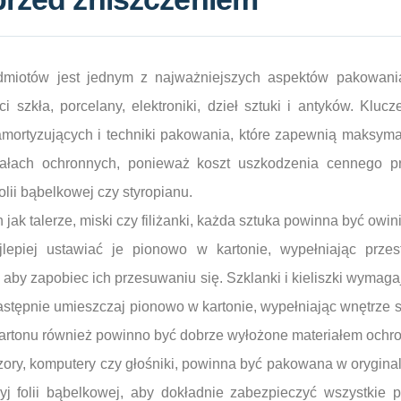
dmiotów jest jednym z najważniejszych aspektów pakowani
 szkła, porcelany, elektroniki, dzieł sztuki i antyków. Kluc
mortyzujących i techniki pakowania, które zapewnią maksym
iałach ochronnych, ponieważ koszt uszkodzenia cennego p
lii bąbelkowej czy styropianu.
jak talerze, miski czy filiżanki, każda sztuka powinna być owini
lepiej ustawiać je pionowo w kartonie, wypełniając przes
aby zapobiec ich przesuwaniu się. Szklanki i kieliszki wymag
następnie umieszczaj pionowo w kartonie, wypełniając wnętrze 
artonu również powinno być dobrze wyłożone materiałem ochr
wizory, komputery czy głośniki, powinna być pakowana w orygina
żyj folii bąbelkowej, aby dokładnie zabezpieczyć wszystkie p