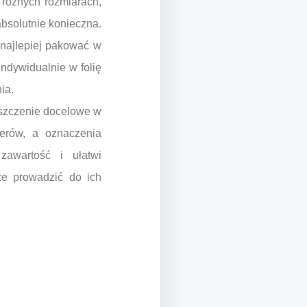
 różnych rozmiarach,
absolutnie konieczna.
i najlepiej pakować w
indywidualnie w folię
ia.
eszczenie docelowe w
erów, a oznaczenia
zawartość i ułatwi
że prowadzić do ich