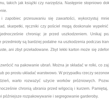
u, takich jak książki czy narzędzia. Następnie stopniowo dok
enie.
 i zapobiec przesuwaniu się zawartości, wykorzystuj mni
ład, skarpetki, ręczniki czy pościel mogą doskonale wypełnić
 jednocześnie chroniąc je przed uszkodzeniem. Unikaj po
e przedmioty są bardziej podatne na uszkodzenia podczas tran
puste, ani zbyt przeładowane. Zbyt lekki karton może się zdefo
wrócić na pakowanie ubrań. Można je składać w rolki, co zaj
lub po prostu układać warstwowo. W przypadku rzeczy sezonowy
dzień, warto rozważyć użycie worków próżniowych. Pozw
dnocześnie chronią ubrania przed wilgocią i kurzem. Pamiętaj
twi późniejsze rozpakowywanie i segregowanie garderoby.