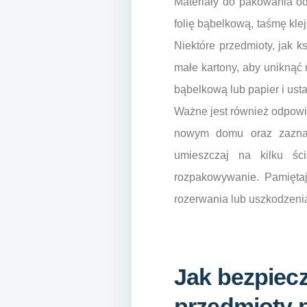
Materiały do pakowania od
folię bąbelkową, taśmę klej
Niektóre przedmioty, jak k
małe kartony, aby uniknąć 
bąbelkową lub papier i ust
Ważne jest również odpowi
nowym domu oraz zaznac
umieszczaj na kilku śc
rozpakowywanie. Pamięta
rozerwania lub uszkodzenia
Jak bezpiecz
przedmioty 