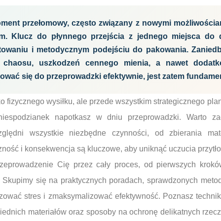
ment przełomowy, często związany z nowymi możliwościami
m. Klucz do płynnego przejścia z jednego miejsca do 
owaniu i metodycznym podejściu do pakowania. Zaniedb
 chaosu, uszkodzeń cennego mienia, a nawet dodatk
kować się do przeprowadzki efektywnie, jest zatem fundame
o fizycznego wysiłku, ale przede wszystkim strategicznego plan
 niespodzianek napotkasz w dniu przeprowadzki. Warto za
ględni wszystkie niezbędne czynności, od zbierania mate
ość i konsekwencja są kluczowe, aby uniknąć uczucia przytłoc
rzeprowadzenie Cię przez cały proces, od pierwszych kroków
a. Skupimy się na praktycznych poradach, sprawdzonych meto
zować stres i zmaksymalizować efektywność. Poznasz techni
ednich materiałów oraz sposoby na ochronę delikatnych rzecz