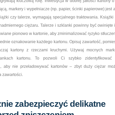
grywają kluczową rolę. Inwestycja w dobrej jakości kartony o
ącą, markery i wypełniacze (np. papier, ścinki papierowe) jest 
siążki czy talerze, wymagają specjalnego traktowania. Książk
nadmiernego ciężaru. Talerze i szklanki powinny być owinięte 
awiane pionowo w kartonie, aby zminimalizować ryzyko stłuczen
ednie oznakowanie każdego kartonu. Opisuj zawartość, pomi
zaj kartony z rzeczami kruchymi. Używaj mocnych mark
iankach kartonu. To pozwoli Ci szybko zidentyfikować 
j, aby nie przeładowywać kartonów – zbyt duży ciężar mo
 zawartości.
nie zabezpieczyć delikatne
przed zniszczeniem