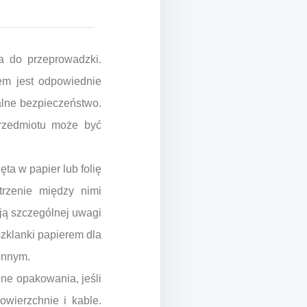
a do przeprowadzki.
zem jest odpowiednie
alne bezpieczeństwo.
rzedmiotu może być
ęta w papier lub folię
trzenie między nimi
ają szczególnej uwagi
szklanki papierem dla
onnym.
lne opakowania, jeśli
owierzchnie i kable.