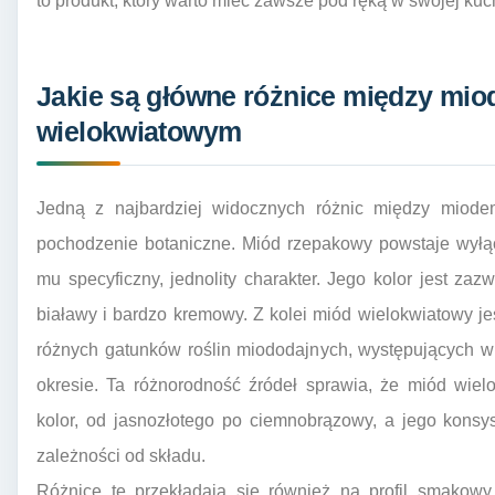
to produkt, który warto mieć zawsze pod ręką w swojej kuc
Jakie są główne różnice między mi
wielokwiatowym
Jedną z najbardziej widocznych różnic między miod
pochodzenie botaniczne. Miód rzepakowy powstaje wyłąc
mu specyficzny, jednolity charakter. Jego kolor jest zazwy
białawy i bardzo kremowy. Z kolei miód wielokwiatowy j
różnych gatunków roślin miododajnych, występujących 
okresie. Ta różnorodność źródeł sprawia, że miód wie
kolor, od jasnozłotego po ciemnobrązowy, a jego konsy
zależności od składu.
Różnice te przekładają się również na profil smakow