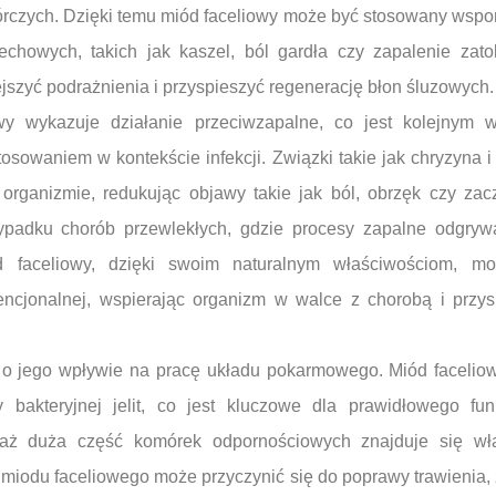
rczych. Dzięki temu miód faceliowy może być stosowany wsp
echowych, takich jak kaszel, ból gardła czy zapalenie zat
szyć podrażnienia i przyspieszyć regenerację błon śluzowych.
wy wykazuje działanie przeciwzapalne, co jest kolejnym
osowaniem w kontekście infekcji. Związki takie jak chryzyna 
organizmie, redukując objawy takie jak ból, obrzęk czy zacz
zypadku chorób przewlekłych, gdzie procesy zapalne odgryw
d faceliowy, dzięki swoim naturalnym właściwościom, m
encjonalnej, wspierając organizm w walce z chorobą i przy
 o jego wpływie na pracę układu pokarmowego. Miód facel
y bakteryjnej jelit, co jest kluczowe dla prawidłowego fu
aż duża część komórek odpornościowych znajduje się wł
odu faceliowego może przyczynić się do poprawy trawienia,