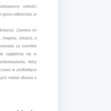
ozbawiony ostrości
ie grono odbiorców, w
bstancji. Zawiera on
, magnez, żelazo), a
powiada za szerokie
nak zagłębimy się w
ntyoksydantu, który
czowe w profilaktyce
lnych metod dbania o