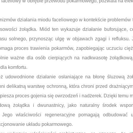
d faceliowy w obrębie przewodu pokarmowego, pozwala na efe
zmów działania miodu faceliowego w kontekście problemów t
asowości żołądka. Miód ten wykazuje działanie buforujące, 
su solnego, przynosząc ulgę w objawach zgagi i refluksu. 
maga proces trawienia pokarmów, zapobiegając uczuciu cięż
gólnie ważne dla osób cierpiących na nadkwasotę żołądkową
dla komfortu.
ż udowodnione działanie osłaniające na błonę śluzową żoł
hni delikatną warstwę ochronną, która chroni przed drażniąc
piesza proces gojenia się owrzodzeń i nadżerek. Dzięki temu m
wą żołądka i dwunastnicy, jako naturalny środek wspom
. Jego właściwości regeneracyjne pomagają odbudować u
nkcjonowanie układu pokarmowego.