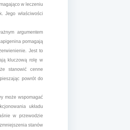
omagająco w leczeniu
ok. Jego właściwości
 ważnym argumentem
i apigenina pomagają
erwienienie. Jest to
ają kluczową rolę w
oże stanowić cenne
spieszając powrót do
iowy może wspomagać
nkcjonowania układu
aśnie w przewodzie
 zmniejszenia stanów