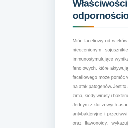
Właściwości
odpornościow
Miód faceliowy od wieków 
nieocenionym sojuszniki
immunostymulujące wynik
fenolowych, które aktywu
faceliowego może pomóc w z
na atak patogenów. Jest to
zima, kiedy wirusy i bakter
Jednym z kluczowych aspekt
antybakteryjne i przeciww
oraz flawonoidy, wykaz