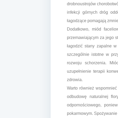
drobnoustrojów chorobotwó
infekcji górnych dróg odd
łagodzące pomagają zmniej
Dodatkowo, miód facelio
przemawiającym za jego st
łagodzić stany zapalne w 
szczególnie istotne w pr
rozwoju schorzenia. Mió
uzupełnienie terapii konw
zdrowia.
Warto również wspomnieć
odbudowę naturalnej flor
odpornościowego, poniew
pokarmowym. Spożywanie mi