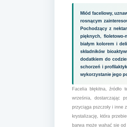
Miód faceliowy, uzna
rosnącym zaintereso
Pochodzący z nektaru
pięknych, fioletowo-
białym kolorem i de
składników bioaktyw
dodatkiem do codzie
schorzeń i profilakt
wykorzystanie jego p
Facelia błękitna, źródło 
września, dostarczając p
przyciąga pszczoły i inne 
krystalizację, która prze
barwa może wahać się od j