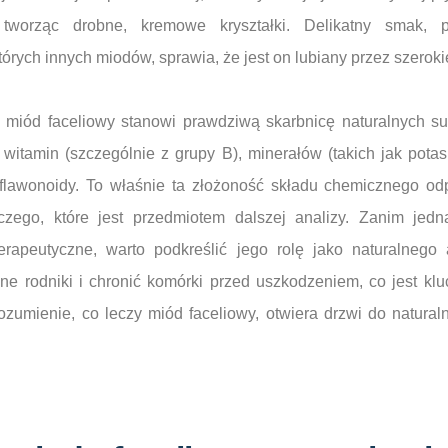
, tworząc drobne, kremowe kryształki. Delikatny smak, p
tórych innych miodów, sprawia, że jest on lubiany przez szerok
miód faceliowy stanowi prawdziwą skarbnicę naturalnych su
itamin (szczególnie z grupy B), minerałów (takich jak potas
 flawonoidy. To właśnie ta złożoność składu chemicznego od
iczego, które jest przedmiotem dalszej analizy. Zanim jed
rapeutyczne, warto podkreślić jego rolę jako naturalnego a
e rodniki i chronić komórki przed uszkodzeniem, co jest klu
rozumienie, co leczy miód faceliowy, otwiera drzwi do natura