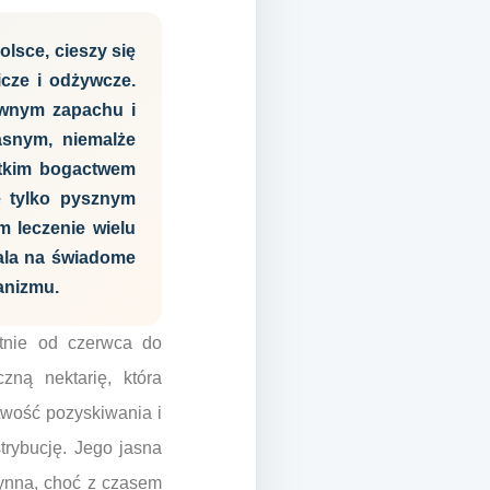
lsce, cieszy się
cze i odżywcze.
sywnym zapachu i
jasnym, niemalże
stkim bogactwem
e tylko pysznym
 leczenie wielu
wala na świadome
anizmu.
witnie od czerwca do
zną nektarię, która
atwość pozyskiwania i
trybucję. Jego jasna
łynna, choć z czasem