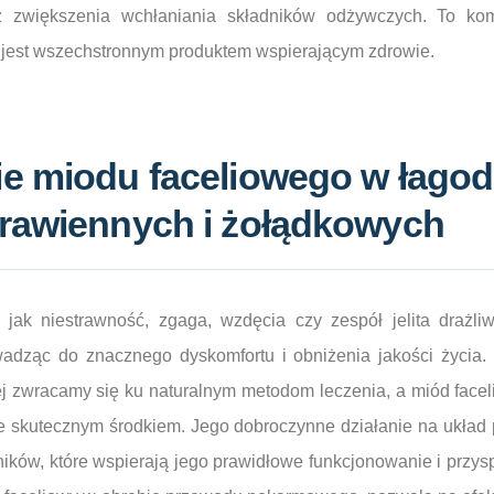
az zwiększenia wchłaniania składników odżywczych. To ko
y jest wszechstronnym produktem wspierającym zdrowie.
e miodu faceliowego w łagod
rawiennych i żołądkowych
 jak niestrawność, zgaga, wzdęcia czy zespół jelita drażli
wadząc do znacznego dyskomfortu i obniżenia jakości życia
ej zwracamy się ku naturalnym metodom leczenia, a miód facel
e skutecznym środkiem. Jego dobroczynne działanie na ukła
ników, które wspierają jego prawidłowe funkcjonowanie i przys