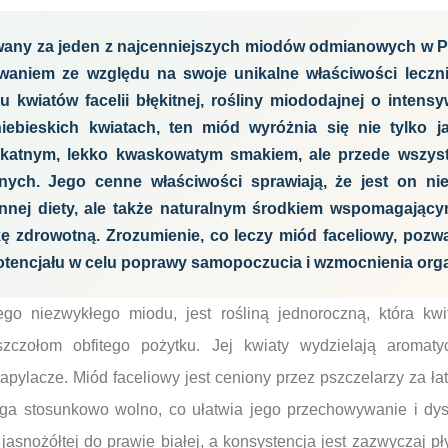
wany za jeden z najcenniejszych miodów odmianowych w Po
waniem ze względu na swoje unikalne właściwości leczni
 kwiatów facelii błękitnej, rośliny miododajnej o inten
niebieskich kwiatach, ten miód wyróżnia się nie tylko 
likatnym, lekko kwaskowatym smakiem, ale przede wszy
nych. Jego cenne właściwości sprawiają, że jest on ni
nnej diety, ale także naturalnym środkiem wspomagającym
ykę zdrowotną. Zrozumienie, co leczy miód faceliowy, poz
otencjału w celu poprawy samopoczucia i wzmocnienia org
tego niezwykłego miodu, jest rośliną jednoroczną, która k
szczołom obfitego pożytku. Jej kwiaty wydzielają aromatyc
zapylacze. Miód faceliowy jest ceniony przez pszczelarzy za ł
biega stosunkowo wolno, co ułatwia jego przechowywanie i dys
asnożółtej do prawie białej, a konsystencja jest zazwyczaj p