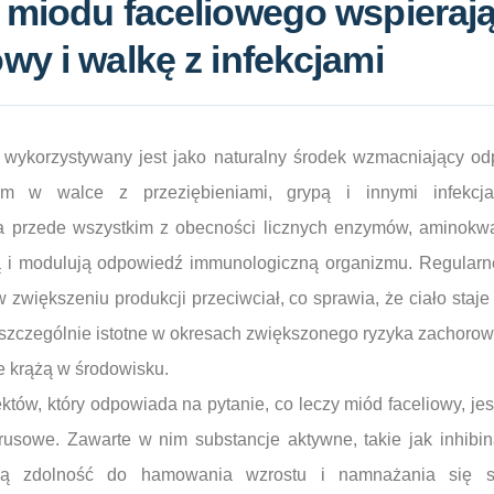
 miodu faceliowego wspierają
y i walkę z infekcjami
wykorzystywany jest jako naturalny środek wzmacniający od
em w walce z przeziębieniami, grypą i innymi infekcja
a przede wszystkim z obecności licznych enzymów, aminok
ją i modulują odpowiedź immunologiczną organizmu. Regular
większeniu produkcji przeciwciał, co sprawia, że ciało staje
 szczególnie istotne w okresach zwiększonego ryzyka zachorowań
ie krążą w środowisku.
ów, który odpowiada na pytanie, co leczy miód faceliowy, jest
irusowe. Zawarte w nim substancje aktywne, takie jak inhibi
ują zdolność do hamowania wzrostu i namnażania się s