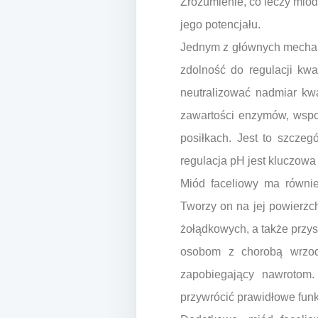
Zrozumienie, co leczy mió
jego potencjału.
Jednym z głównych mechani
zdolność do regulacji kw
neutralizować nadmiar kwa
zawartości enzymów, wspo
posiłkach. Jest to szcze
regulacja pH jest kluczowa 
Miód faceliowy ma równie
Tworzy on na jej powierzc
żołądkowych, a także przys
osobom z chorobą wrzodo
zapobiegający nawrotom
przywrócić prawidłowe fu