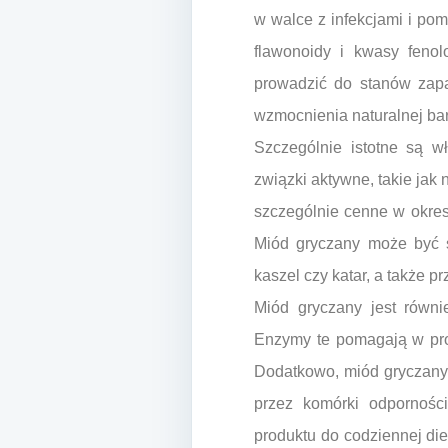
w walce z infekcjami i pom
flawonoidy i kwasy fenol
prowadzić do stanów zap
wzmocnienia naturalnej ba
Szczególnie istotne są w
związki aktywne, takie jak 
szczególnie cenne w okres
Miód gryczany może być st
kaszel czy katar, a także p
Miód gryczany jest równi
Enzymy te pomagają w prod
Dodatkowo, miód gryczany
przez komórki odpornośc
produktu do codziennej di