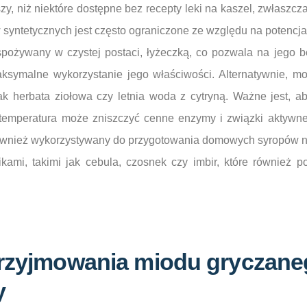
y, niż niektóre dostępne bez recepty leki na kaszel, zwłaszcz
 syntetycznych jest często ograniczone ze względu na potencja
ożywany w czystej postaci, łyżeczką, co pozwala na jego b
aksymalne wykorzystanie jego właściwości. Alternatywnie, 
ak herbata ziołowa czy letnia woda z cytryną. Ważne jest, ab
temperatura może zniszczyć cenne enzymy i związki aktywne
wnież wykorzystywany do przygotowania domowych syropów na
ikami, takimi jak cebula, czosnek czy imbir, które również p
przyjmowania miodu gryczane
y