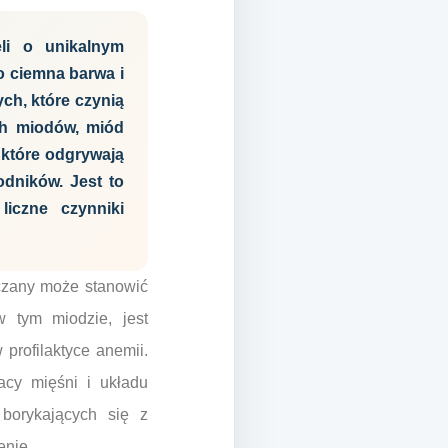
li o unikalnym
o ciemna barwa i
ch, które czynią
ch miodów, miód
 które odgrywają
dników. Jest to
liczne czynniki
yczany może stanowić
 tym miodzie, jest
profilaktyce anemii.
acy mięśni i układu
borykających się z
enie.