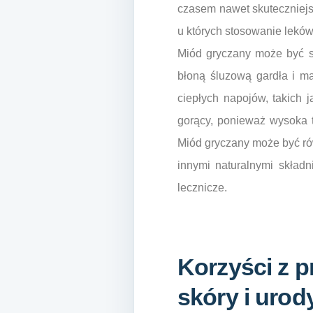
czasem nawet skuteczniejsz
u których stosowanie leków
Miód gryczany może być sp
błoną śluzową gardła i m
ciepłych napojów, takich j
gorący, ponieważ wysoka 
Miód gryczany może być ró
innymi naturalnymi składn
lecznicze.
Korzyści z 
skóry i urod