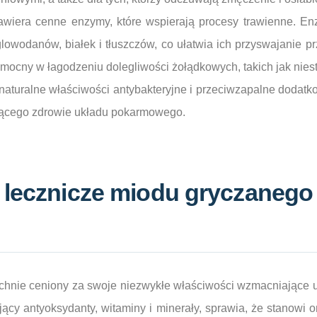
awiera cenne enzymy, które wspierają procesy trawienne. E
owodanów, białek i tłuszczów, co ułatwia ich przyswajanie pr
mocny w łagodzeniu dolegliwości żołądkowych, takich jak nies
 naturalne właściwości antybakteryjne i przeciwzapalne dodat
ającego zdrowie układu pokarmowego.
 lecznicze miodu gryczanego 
chnie ceniony za swoje niezwykłe właściwości wzmacniające 
ący antyoksydanty, witaminy i minerały, sprawia, że stanowi 