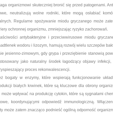
aga organizmowi skuteczniej bronić się przed patogenami. Ant
owe, neutralizują wolne rodniki, które mogą osłabiać komó
alnych. Regularne spożywanie miodu gryczanego może zate
riery ochronnej organizmu, zmniejszając ryzyko zachorowań.
łaściwości antybakteryjne i przeciwwirusowe miodu grycza
nadtlenek wodoru i lizozym, hamują rozwój wielu szczepów bakter
ie jesienno-zimowym, gdy grypa i przeziębienie stanowią po
osowany jako naturalny środek łagodzący objawy infekcji, t
rzyspieszający proces rekonwalescencji.
eż bogaty w enzymy, które wspierają funkcjonowanie ukła
ukcji białych krwinek, które są kluczowe dla obrony organiz
 może wpływać na produkcję cytokin, które są sygnałami che
iowe, koordynującymi odpowiedź immunologiczną. Włączeni
ety może zatem znacząco podnieść ogólną odporność organizm