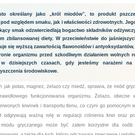
sto określany jako „król miodów”, to produkt pszcze
 pod względem smaku, jak i właściwości zdrowotnych. Jeg
ekący smak odzwierciedlają bogactwo składników odżywczy
 zbilansowanej diety. W przeciwieństwie do jaśniejszy
uje się wyższą zawartością flawonoidów i antyoksydantów,
ronie organizmu przed szkodliwym działaniem wolnych ro
e w dzisiejszych czasach, gdy jesteśmy narażeni na 
zyszczenia środowiskowe.
h jak potas, magnez, żelazo czy miedź, sprawia, że miód gr
prawidłowego funkcjonowania organizmu. Żelazo, obecne w
erwonych krwinek i transportu tlenu, co czyni go pomocnym w 
 odgrywają ważną rolę w regulacji ciśnienia krwi oraz pr
miodu gryczanego może być zatem korzystne dla osób 
owymi, a także dla tych, którzy odczuwają zmęczenie i osłabi