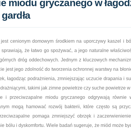
e miodu gryczanego w łagod
 gardła
jest cenionym domowym środkiem na uporczywy kaszel i ból
k sprawiają, że łatwo go spożywać, a jego naturalne właściwo
y górnych dróg oddechowych. Jednym z kluczowych mechaniz
e jest jego zdolność do tworzenia ochronnej warstwy na błoni
ek, łagodząc podrażnienia, zmniejszając uczucie drapania i s
drażniącymi, takimi jak zimne powietrze czy suche powietrze 
jne i przeciwzapalne miodu gryczanego odgrywają równie 
nym mogą hamować rozwój bakterii, które często są przyczy
przeciwzapalne pomaga zmniejszyć obrzęk i zaczerwienienie
ie bólu i dyskomfortu. Wiele badań sugeruje, że miód może by