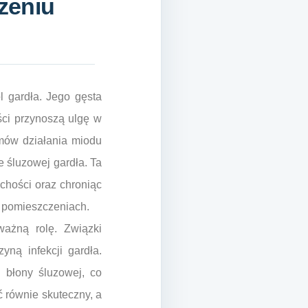
zeniu
 gardła. Jego gęsta
ści przynoszą ulgę w
mów działania miodu
e śluzowej gardła. Ta
uchości oraz chroniąc
w pomieszczeniach.
ważną rolę. Związki
ną infekcji gardła.
 błony śluzowej, co
ć równie skuteczny, a