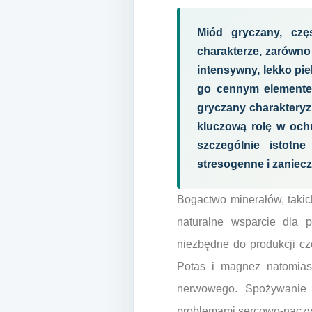
Miód gryczany, czę
charakterze, zarówno
intensywny, lekko pi
go cennym elementem
gryczany charakteryz
kluczową rolę w och
szczególnie istotn
stresogenne i zaniec
Bogactwo minerałów, takic
naturalne wsparcie dla 
niezbędne do produkcji cz
Potas i magnez natomiast
nerwowego. Spożywanie 
problemami sercowo-naczyni