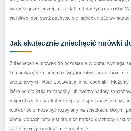
warunki gdzie indziej, ale z dala od naszych domostw. Wa
cierpliwe, ponieważ pozbycie się mrówek może wymagać c
Jak skutecznie zniechęcić mrówki d
Zniechęcenie mrówek do pozostania w domu wymaga zast
komunikacyjne i uniemożliwią im łatwe poruszanie się. 
zapachowymi, które zostawiają inne osobniki. Możemy w
które neutralizują te zapachy lub tworzą bariery zapacho
najprostszych i najskuteczniejszych sposobów jest użycie
roztwór octu może być rozpylany na ścieżkach, którymi po
domu. Zapach octu jest dla nich bardzo drażniący i skute
zapachowe, powodując dezorientację.