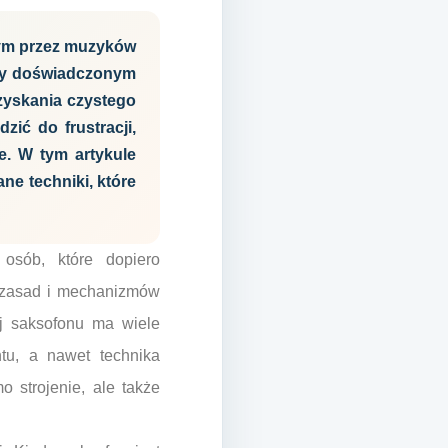
nym przez muzyków
 czy doświadczonym
zyskania czystego
ić do frustracji,
e. W tym artykule
e techniki, które
osób, które dopiero
h zasad i mechanizmów
ój saksofonu ma wiele
ntu, a nawet technika
o strojenie, ale także