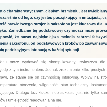
t o charakterystycznym, ciepłym brzmieniu, jest uwielbia
iezależnie od tego, czy jesteś początkującym entuzjastą,
ość prawidłowego strojenia saksofonu jest kluczowa dla u
ęku. Zaniedbanie tej podstawowej czynności może prowadz
prawić, że nawet najpiękniejsza melodia zabrzmi fałszywi
rojenia saksofonu, od podstawowych kroków po zaawansowan
ię perfekcyjnym intonacją w każdej sytuacji.
ofonu może wydawać się skomplikowany, zwłaszcza dla 
godę z tym instrumentem. Jednak zrozumienie kilku prostyc
prawi, że stanie się on czynnością intuicyjną. Wpływ na str
emperatura otoczenia, wilgotność, stan techniczny instrume
ającego. Dlatego też, kluczem do sukcesu jest nie tylko sam
ów i umiejętność reagowania na nie.