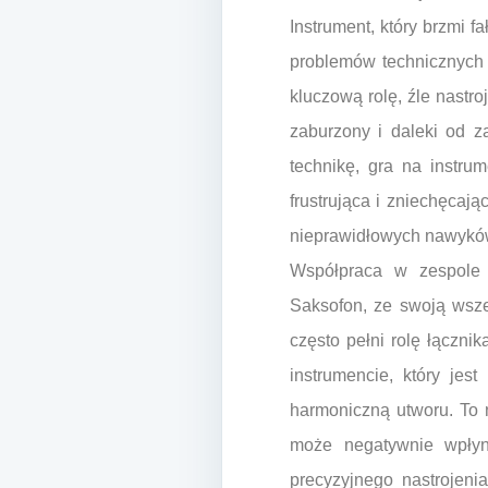
Instrument, który brzmi 
problemów technicznych 
kluczową rolę, źle nastr
zaburzony i daleki od z
technikę, gra na instru
frustrująca i zniechęcaj
nieprawidłowych nawyków
Współpraca w zespole 
Saksofon, ze swoją wsze
często pełni rolę łączni
instrumencie, który jes
harmoniczną utworu. To 
może negatywnie wpłyną
precyzyjnego nastrojenia