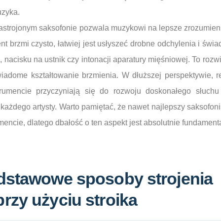
zyka.
nastrojonym saksofonie pozwala muzykowi na lepsze zrozumien
ment brzmi czysto, łatwiej jest usłyszeć drobne odchylenia i św
 nacisku na ustnik czy intonacji aparatury mięśniowej. To roz
wiadome kształtowanie brzmienia. W dłuższej perspektywie, r
trumencie przyczyniają się do rozwoju doskonałego słuchu
każdego artysty. Warto pamiętać, że nawet najlepszy saksofoni
mencie, dlatego dbałość o ten aspekt jest absolutnie fundament
odstawowe sposoby strojenia
rzy użyciu stroika