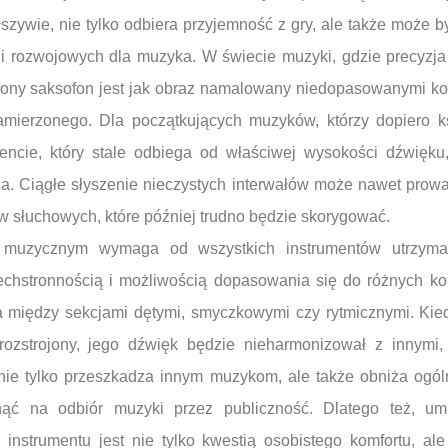
fałszywie, nie tylko odbiera przyjemność z gry, ale także może
i rozwojowych dla muzyka. W świecie muzyki, gdzie precyzja
ojony saksofon jest jak obraz namalowany niedopasowanymi kolo
amierzonego. Dla początkujących muzyków, którzy dopiero ks
mencie, który stale odbiega od właściwej wysokości dźwięk
ąca. Ciągłe słyszenie nieczystych interwałów może nawet prow
 słuchowych, które później trudno będzie skorygować.
muzycznym wymaga od wszystkich instrumentów utrzymani
chstronnością i możliwością dopasowania się do różnych k
ka między sekcjami dętymi, smyczkowymi czy rytmicznymi. Kie
t rozstrojony, jego dźwięk będzie nieharmonizował z innymi,
nie tylko przeszkadza innym muzykom, ale także obniża ogól
ć na odbiór muzyki przez publiczność. Dlatego też, umi
 instrumentu jest nie tylko kwestią osobistego komfortu, al