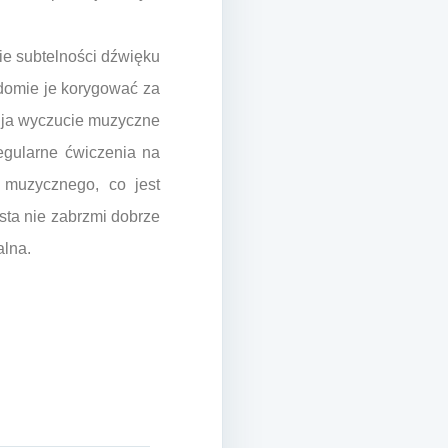
ie subtelności dźwięku
iadomie je korygować za
wija wyczucie muzyczne
egularne ćwiczenia na
 muzycznego, co jest
sta nie zabrzmi dobrze
alna.