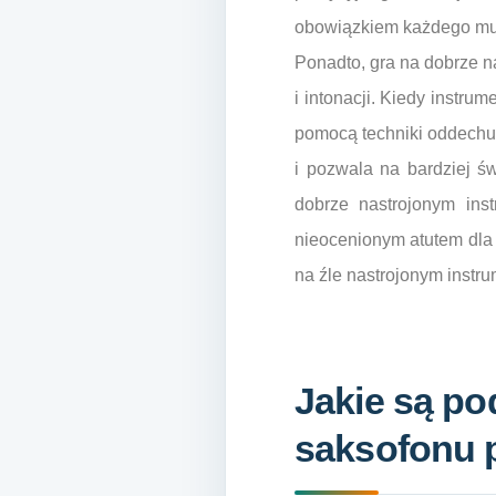
obowiązkiem każdego mu
Ponadto, gra na dobrze 
i intonacji. Kiedy instru
pomocą techniki oddechu,
i pozwala na bardziej ś
dobrze nastrojonym ins
nieocenionym atutem dla 
na źle nastrojonym instru
Jakie są p
saksofonu p