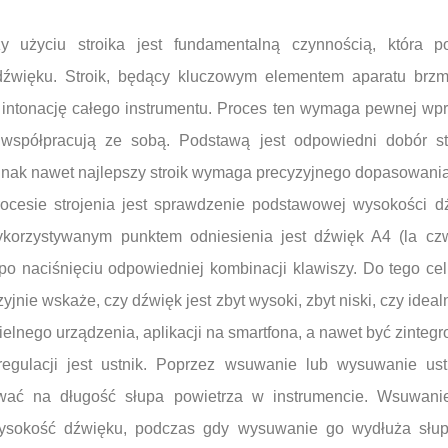
zy użyciu stroika jest fundamentalną czynnością, która 
dźwięku. Stroik, będący kluczowym elementem aparatu brzm
intonację całego instrumentu. Proces ten wymaga pewnej wpra
współpracują ze sobą. Podstawą jest odpowiedni dobór st
 jednak nawet najlepszy stroik wymaga precyzyjnego dopasowania
ocesie strojenia jest sprawdzenie podstawowej wysokości 
ykorzystywanym punktem odniesienia jest dźwięk A4 (la czw
po naciśnięciu odpowiedniej kombinacji klawiszy. Do tego cel
yzyjnie wskaże, czy dźwięk jest zbyt wysoki, zbyt niski, czy ide
lnego urządzenia, aplikacji na smartfona, a nawet być zinte
gulacji jest ustnik. Poprzez wsuwanie lub wysuwanie ustn
ać na długość słupa powietrza w instrumencie. Wsuwanie
ysokość dźwięku, podczas gdy wysuwanie go wydłuża słup 