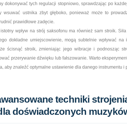
y dokonywać tych regulacji stopniowo, sprawdzając po każdej
eży wsuwać ustnika zbyt głęboko, ponieważ może to prowad
trudnić prawidłowe zadęcie.
 istotny wpływ na strój saksofonu ma również sam stroik. Siła
 jego dokładne umiejscowienie, mogą subtelnie wpływać na 
że ścisnąć stroik, zmieniając jego wibracje i podnosząc str
ć przerywanie dźwięku lub fałszowanie. Warto eksperyment
ka, aby znaleźć optymalne ustawienie dla danego instrumentu i 
awansowane techniki strojeni
dla doświadczonych muzykó