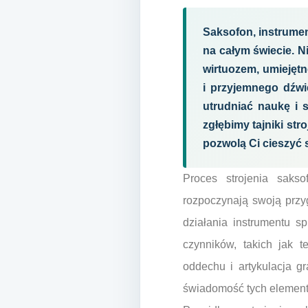
Saksofon, instrumen
na całym świecie. N
wirtuozem, umiejętn
i przyjemnego dźwi
utrudniać naukę i s
zgłębimy tajniki st
pozwolą Ci cieszyć s
Proces strojenia saks
rozpoczynają swoją przy
działania instrumentu s
czynników, takich jak t
oddechu i artykulacja gr
świadomość tych element