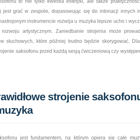
sofonu to nie tylko kwestia estetyki, ale także praktycznośc
ej jest grać w zespole, dopasowując się do intonacji innych 
nastrojonym instrumencie rozwija u muzyka lepsze ucho i wycz
rozwoju artystycznym. Zaniedbanie strojenia może prowad
 słuchowych, które później trudno będzie skorygować. Dla
trojenie saksofonu przed każdą sesją ćwiczeniową czy występem 
awidłowe strojenie saksofonu
 muzyka
aksofonu jest fundamentem, na którym opiera się całe muz