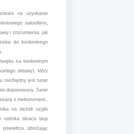
pozwala na uzyskanie
ieniowego saksofonu,
wy i zrozumienia, jak
roika do konkretnego
.
dźwięku na konkretnym
artego oktawy), który
u niezbędny jest tuner
alnie dopasowany. Tuner
growany z metronomem.
ika na stożek szyjki
 ustnika skraca słup
powietrza, obniżając