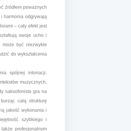
 być źródłem poważnych
 i harmonia odgrywają
rami – cały efekt jest
ztałtują swoje ucho i
u, może być niezwykle
adzić do wykształcenia
a spójnej intonacji.
ontekstów muzycznych,
dy saksofonista gra na
 burząc całą strukturę
ną jakość wykonania i
ejętność szybkiego i
e także profesjonalnym