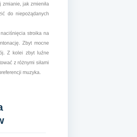
 zmianie, jak zmieniła
zić do niepożądanych
 naciśnięcia stroika na
intonację. Zbyt mocne
ój. Z kolei zbyt luźne
ować z różnymi siłami
preferencji muzyka.
a
w