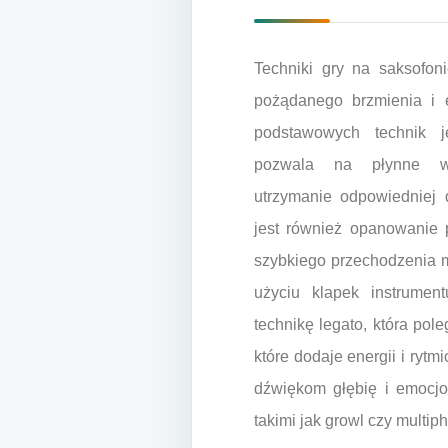
Techniki gry na saksofon
pożądanego brzmienia i 
podstawowych technik j
pozwala na płynne w
utrzymanie odpowiedniej
jest również opanowanie p
szybkiego przechodzenia 
użyciu klapek instrume
technikę legato, która pol
które dodaje energii i ryt
dźwiękom głębię i emocjo
takimi jak growl czy multip