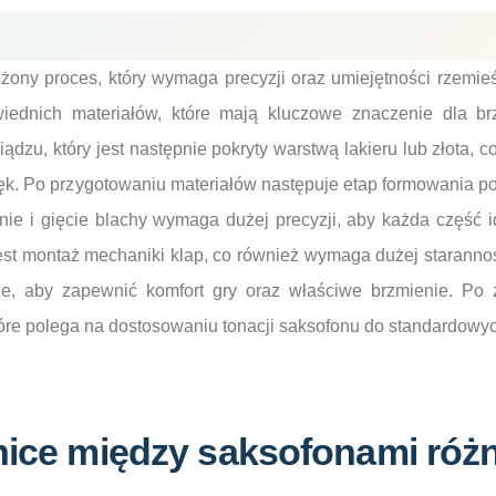
ożony proces, który wymaga precyzji oraz umiejętności rzemie
iednich materiałów, które mają kluczowe znaczenie dla brz
dzu, który jest następnie pokryty warstwą lakieru lub złota, c
ięk. Po przygotowaniu materiałów następuje etap formowania p
ie i gięcie blachy wymaga dużej precyzji, aby każda część 
jest montaż mechaniki klap, co również wymaga dużej staranno
, aby zapewnić komfort gry oraz właściwe brzmienie. Po z
które polega na dostosowaniu tonacji saksofonu do standardowyc
żnice między saksofonami róż