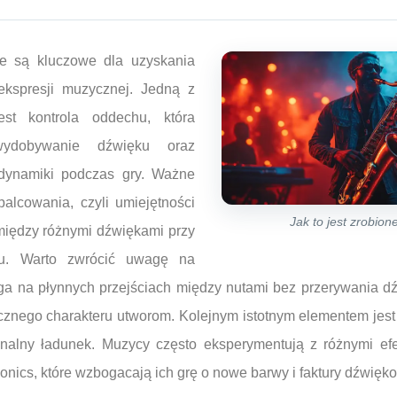
ie są kluczowe dla uzyskania
ekspresji muzycznej. Jedną z
est kontrola oddechu, która
ydobywanie dźwięku oraz
 dynamiki podczas gry. Ważne
alcowania, czyli umiejętności
Jak to jest zrobio
między różnymi dźwiękami przy
ntu. Warto zwrócić uwagę na
ega na płynnych przejściach między nutami bez przerywania dź
micznego charakteru utworom. Kolejnym istotnym elementem jest 
nalny ładunek. Muzycy często eksperymentują z różnymi ef
honics, które wzbogacają ich grę o nowe barwy i faktury dźwięk