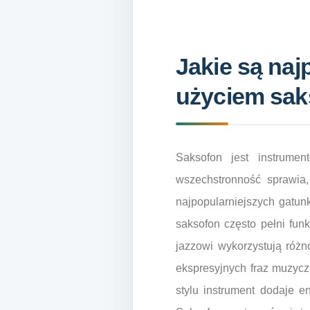
Jakie są naj
użyciem sa
Saksofon jest instrume
wszechstronność sprawia
najpopularniejszych gatun
saksofon często pełni fun
jazzowi wykorzystują różno
ekspresyjnych fraz muzycz
stylu instrument dodaje en