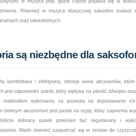
usłyszeć w muzyce pop, gdzie często pojawia się w aranż
zmienie. Również w muzyce klasycznej saksofon znalazł s
ralnych oraz orkiestralnych.
ria są niezbędne dla saksofo
a komfortowa i efektywna, istnieje wiele akcesoriów, któr
 jest odpowiedni ustnik, który wpływa na jakość dźwięku oraz
az materiałem wykonania, co pozwala na dopasowanie ich
nym istotnym akcesorium jest pasek na szyję, który zapewnia 
Dobrze dobrany pasek powinien być regulowany i wyko
szenia. Warto również zaopatrzyć się w zestaw do czyszcze