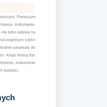
ślniczych. Pierwszym
mienia instrumentu.
o nie tylko wpływa na
oszczególnych części
idealnie pasowała do
ści. Klapy muszą być
łożeniu instrumentu
h wartości.
nych