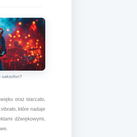
ne saksofon?
więku oraz staccato,
vibrato, które nadaje
ektami dźwiękowymi,
owe.