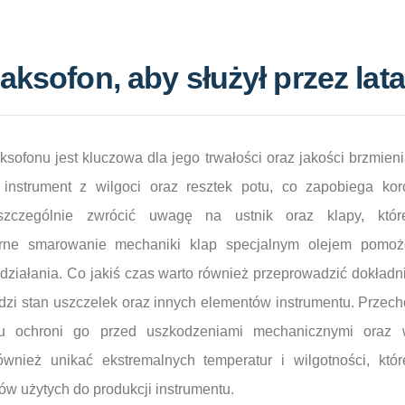
aksofon, aby służył przez lat
sofonu jest kluczowa dla jego trwałości oraz jakości brzmien
 instrument z wilgoci oraz resztek potu, co zapobiega kor
szczególnie zwrócić uwagę na ustnik oraz klapy, któ
arne smarowanie mechaniki klap specjalnym olejem pomoż
działania. Co jakiś czas warto również przeprowadzić dokładn
awdzi stan uszczelek oraz innych elementów instrumentu. Prze
u ochroni go przed uszkodzeniami mechanicznymi oraz
ównież unikać ekstremalnych temperatur i wilgotności, kt
ów użytych do produkcji instrumentu.