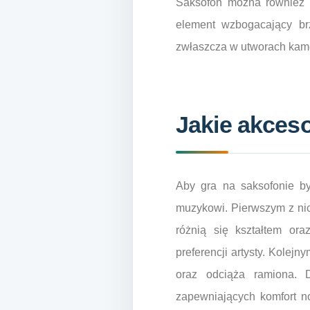
Saksofon można również 
element wzbogacający br
zwłaszcza w utworach kame
Jakie akceso
Aby gra na saksofonie był
muzykowi. Pierwszym z nich
różnią się kształtem or
preferencji artysty. Kolej
oraz odciąża ramiona. 
zapewniających komfort no