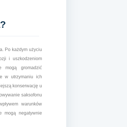
a?
ia. Po każdym użyciu
ozji i uszkodzeniom
re mogą gromadzić
e w utrzymaniu ich
iejszą konserwację u
chowywanie saksofonu
 wpływem warunków
óre mogą negatywnie