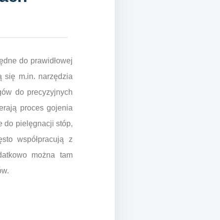
będne do prawidłowej
 się m.in. narzędzia
ogów do precyzyjnych
erają proces gojenia
do pielęgnacji stóp,
ęsto współpracują z
odatkowo można tam
ów.