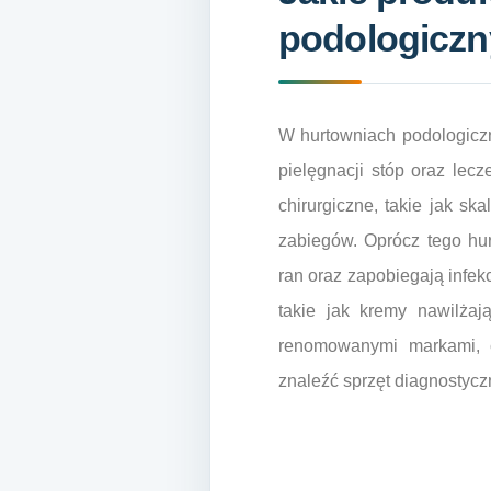
podologicz
W hurtowniach podologiczn
pielęgnacji stóp oraz lec
chirurgiczne, takie jak s
zabiegów. Oprócz tego hur
ran oraz zapobiegają infek
takie jak kremy nawilżaj
renomowanymi markami, 
znaleźć sprzęt diagnostycz