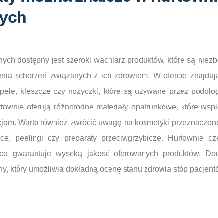
nych
ych dostępny jest szeroki wachlarz produktów, które są niez
zenia schorzeń związanych z ich zdrowiem. W ofercie znajdują
kalpele, kleszcze czy nożyczki, które są używane przez podol
townie oferują różnorodne materiały opatrunkowe, które wspi
cjom. Warto również zwrócić uwagę na kosmetyki przeznaczone 
ące, peelingi czy preparaty przeciwgrzybicze. Hurtownie cz
co gwarantuje wysoką jakość oferowanych produktów. D
ny, który umożliwia dokładną ocenę stanu zdrowia stóp pacjent