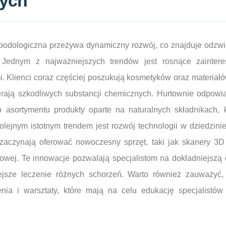
nych
 podologiczna przeżywa dynamiczny rozwój, co znajduje odzwie
. Jednym z najważniejszych trendów jest rosnące zainter
i. Klienci coraz częściej poszukują kosmetyków oraz materiałó
erają szkodliwych substancji chemicznych. Hurtownie odpowia
asortymentu produkty oparte na naturalnych składnikach, k
lejnym istotnym trendem jest rozwój technologii w dziedzinie 
zaczynają oferować nowoczesny sprzęt, taki jak skanery 3D
erowej. Te innowacje pozwalają specjalistom na dokładniejszą
ejsze leczenie różnych schorzeń. Warto również zauważyć,
lenia i warsztaty, które mają na celu edukację specjalistó