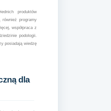
iednich produktów
ą również programy
ięcej, współpraca z
edzinie podologii.
zy posiadają wiedzę
czną dla