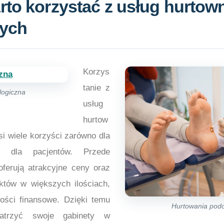
to korzystać z usług hurtown
nych
Korzys
tanie z
logiczna
usług
hurtow
si wiele korzyści zarówno dla
 i dla pacjentów. Przede
oferują atrakcyjne ceny oraz
któw w większych ilościach,
ości finansowe. Dzięki temu
Hurtowania podo
patrzyć swoje gabinety w