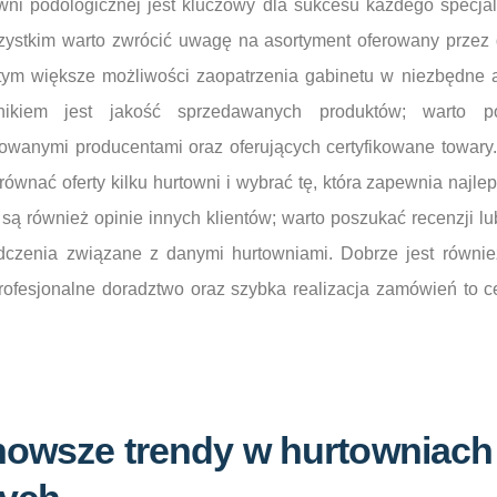
ni podologicznej jest kluczowy dla sukcesu każdego specjal
zystkim warto zwrócić uwagę na asortyment oferowany przez 
ym większe możliwości zaopatrzenia gabinetu w niezbędne ak
nikiem jest jakość sprzedawanych produktów; warto p
owanymi producentami oraz oferujących certyfikowane towary
równać oferty kilku hurtowni i wybrać tę, która zapewnia najle
są również opinie innych klientów; warto poszukać recenzji l
adczenia związane z danymi hurtowniami. Dobrze jest równi
profesjonalne doradztwo oraz szybka realizacja zamówień to c
jnowsze trendy w hurtowniach