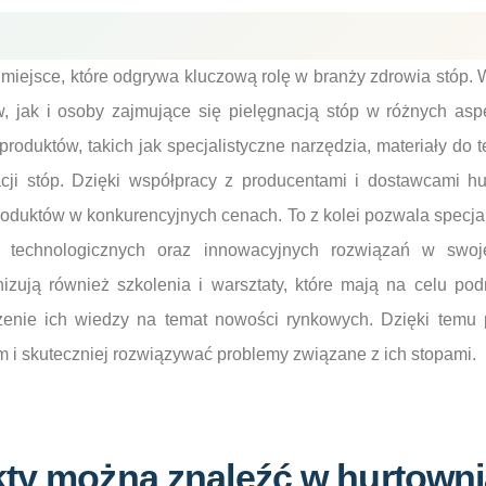
 miejsce, które odgrywa kluczową rolę w branży zdrowia stóp.
, jak i osoby zajmujące się pielęgnacją stóp w różnych asp
produktów, takich jak specjalistyczne narzędzia, materiały do t
cji stóp. Dzięki współpracy z producentami i dostawcami hu
oduktów w konkurencyjnych cenach. To z kolei pozwala specjal
 technologicznych oraz innowacyjnych rozwiązań w swoje
izują również szkolenia i warsztaty, które mają na celu podn
enie ich wiedzy na temat nowości rynkowych. Dzięki temu p
om i skuteczniej rozwiązywać problemy związane z ich stopami.
kty można znaleźć w hurtown