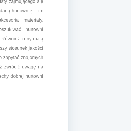
isty zajmującego się
daną hurtownię – im
cesoria i materiały.
oszukiwać hurtowni
. Również ceny mają
pszy stosunek jakości
ub zapytać znajomych
eż zwrócić uwagę na
echy dobrej hurtowni