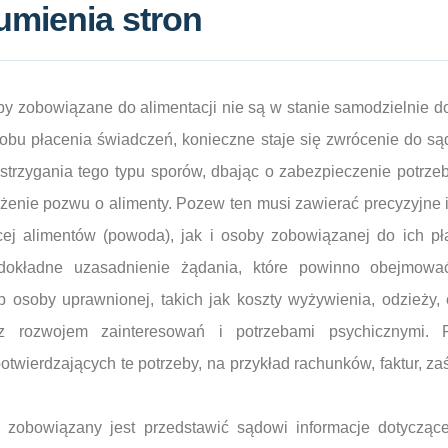
umienia stron
by zobowiązane do alimentacji nie są w stanie samodzielnie d
obu płacenia świadczeń, konieczne staje się zwrócenie do sąd
zstrzygania tego typu sporów, dbając o zabezpieczenie potrze
ożenie pozwu o alimenty. Pozew ten musi zawierać precyzyjne 
j alimentów (powoda), jak i osoby zobowiązanej do ich pł
dokładne uzasadnienie żądania, które powinno obejmowa
 osoby uprawnionej, takich jak koszty wyżywienia, odzieży, e
z rozwojem zainteresowań i potrzebami psychicznymi.
wierdzających te potrzeby, na przykład rachunków, faktur, za
y zobowiązany jest przedstawić sądowi informacje dotycząc