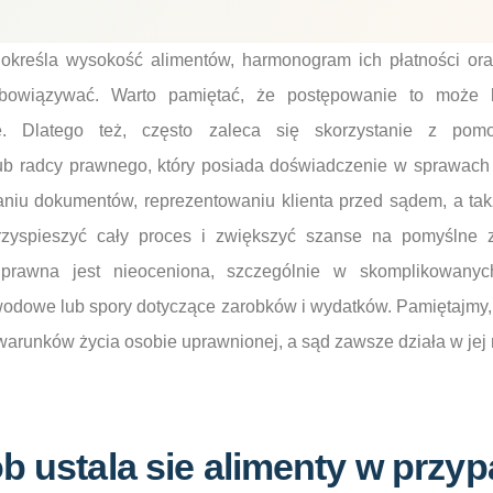
określa wysokość alimentów, harmonogram ich płatności ora
obowiązywać. Warto pamiętać, że postępowanie to może 
e. Dlatego też, często zaleca się skorzystanie z pomo
ub radcy prawnego, który posiada doświadczenie w sprawach 
iu dokumentów, reprezentowaniu klienta przed sądem, a tak
rzyspieszyć cały proces i zwiększyć szanse na pomyślne 
 prawna jest nieoceniona, szczególnie w skomplikowanych
wodowe lub spory dotyczące zarobków i wydatków. Pamiętajmy, 
arunków życia osobie uprawnionej, a sąd zawsze działa w jej 
b ustala sie alimenty w przy