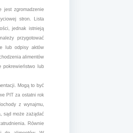
e jest zgromadzenie
ciowej stron. Lista
ci, jednak istnieją
należy przygotować
te lub odpisy aktów
ochodzenia alimentów
e pokrewieństwo lub
ntacji. Mogą to być
e PIT za ostatni rok
dochody z wynajmu,
na, sąd może zażądać
atrudnienia. Równie
ej do alimentów. W