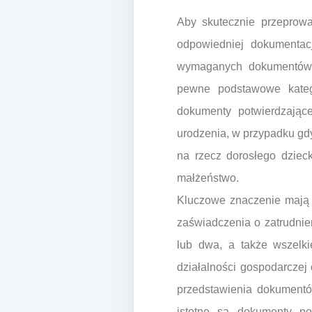
Aby skutecznie przeprow
odpowiedniej dokumentacj
wymaganych dokumentów mo
pewne podstawowe katego
dokumenty potwierdzając
urodzenia, w przypadku gd
na rzecz dorosłego dzie
małżeństwo.
Kluczowe znaczenie mają 
zaświadczenia o zatrudnie
lub dwa, a także wszelk
działalności gospodarczej
przedstawienia dokument
istotne są dokumenty po