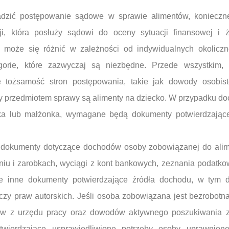
adzić postępowanie sądowe w sprawie alimentów, konieczn
i, która posłuży sądowi do oceny sytuacji finansowej i ży
że się różnić w zależności od indywidualnych okolicznoś
rie, które zazwyczaj są niezbędne. Przede wszystkim, 
e tożsamość stron postępowania, takie jak dowody osobis
y przedmiotem sprawy są alimenty na dziecko. W przypadku d
cka lub małżonka, wymagane będą dokumenty potwierdzając
dokumenty dotyczące dochodów osoby zobowiązanej do alime
niu i zarobkach, wyciągi z kont bankowych, zeznania podatkow
ie inne dokumenty potwierdzające źródła dochodu, w tym 
 czy praw autorskich. Jeśli osoba zobowiązana jest bezrobot
ów z urzędu pracy oraz dowodów aktywnego poszukiwania z
twierdzające usprawiedliwione potrzeby osoby uprawnion