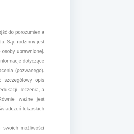
ojść do porozumienia
u. Sąd rodzinny jest
b osoby uprawnionej.
informacje dotyczące
acenia (pozwanego).
ć szczegółowy opis
dukacji, leczenia, a
 Równie ważne jest
świadczeń lekarskich
e swoich możliwości