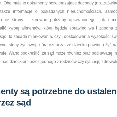
. Obejmuje to dokumenty potwierdzające dochody (np. zaświa
także informacje o posiadanych nieruchomościach, samo
 obie strony – zarówno potrzeby uprawnionego, jak i mo
lić kwotę alimentów, która będzie sprawiedliwa i zgodna
ę sąd, to zasada miarkowania, czyli dostosowania wysokości ś
wnej stopy życiowej, która oznacza, że dziecko powinno żyć n
wuje. Warto podkreślić, że sąd może również brać pod uwagę inn
 nad dzieckiem przez jednego z rodziców czy sytuację zdrowot
enty są potrzebne do ustalen
rzez sąd