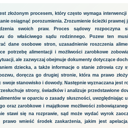
jest złożonym procesem, który często wymaga interwencji
tanie osiągnąć porozumienia. Zrozumienie ścieżki prawnej j
dzenia swoich praw. Proces sądowy rozpoczyna si
wu do właściwego sądu rodzinnego. Pozew ten musi
rać dane osobowe stron, uzasadnienie roszczenia alime
ce potrzebę alimentacji i możliwości zarobkowe zobowi
ytuacji, ale zazwyczaj obejmuje dokumenty dotyczące doc
niem dziecka, a także informacje o stanie zdrowia czy sy
pozwu, doręcza go drugiej stronie, która ma prawo złoż
c swoje stanowisko i dowody. Następnie wyznaczana jest 
rzesłuchuje strony, świadków i analizuje przedstawione do
alimentów w oparciu o zasady słuszności, uwzględniając 
go oraz zarobkowe i majątkowe możliwości zobowiązaneg
nie stawi się na rozprawie, sąd może wydać wyrok zaoc
 prawo wnieść środek zaskarżenia, jakim jest apelacj