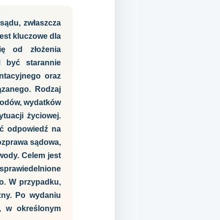
 sądu, zwłaszcza
est kluczowe dla
ę od złożenia
 być starannie
ntacyjnego oraz
ązanego. Rodzaj
hodów, wydatków
tuacji życiowej.
yć odpowiedź na
rozprawa sądowa,
wody. Celem jest
usprawiedelnione
o. W przypadku,
zny. Po wydaniu
a, w określonym