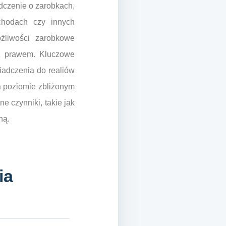
dczenie o zarobkach,
chodach czy innych
żliwości zarobkowe
 z prawem. Kluczowe
wiadczenia do realiów
a poziomie zbliżonym
e czynniki, takie jak
ną.
ia