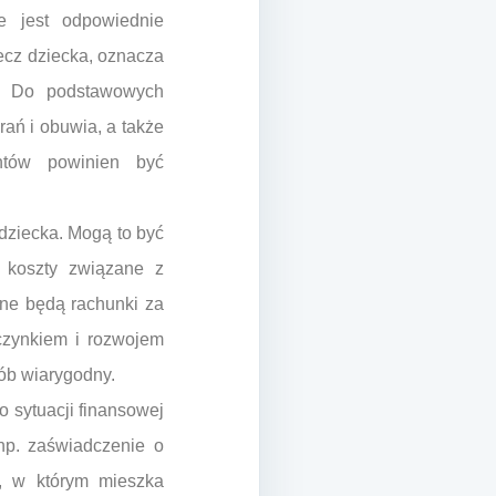
e jest odpowiednie
ecz dziecka, oznacza
o. Do podstawowych
rań i obuwia, a także
entów powinien być
ziecka. Mogą to być
e koszty związane z
tne będą rachunki za
oczynkiem i rozwojem
sób wiarygodny.
o sytuacji finansowej
np. zaświadczenie o
, w którym mieszka