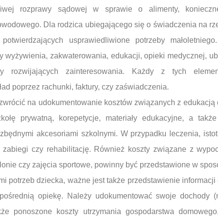
iwej rozprawy sądowej w sprawie o alimenty, konieczn
owodowego. Dla rodzica ubiegającego się o świadczenia na rz
potwierdzających usprawiedliwione potrzeby małoletnieg
y wyżywienia, zakwaterowania, edukacji, opieki medycznej, ub
zy rozwijających zainteresowania. Każdy z tych elem
d poprzez rachunki, faktury, czy zaświadczenia.
zwrócić na udokumentowanie kosztów związanych z edukacją d
zkołę prywatną, korepetycje, materiały edukacyjne, a takż
ezbędnymi akcesoriami szkolnymi. W przypadku leczenia, isto
ów, zabiegi czy rehabilitację. Również koszty związane z wyp
kolonie czy zajęcia sportowe, powinny być przedstawione w spo
potrzeb dziecka, ważne jest także przedstawienie informacji 
zpośrednią opiekę. Należy udokumentować swoje dochody (
kże ponoszone koszty utrzymania gospodarstwa domowego