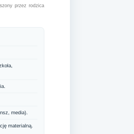
oszony przez rodzica
zkoła,
ia.
nsz, media).
ję materialną.