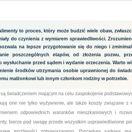
imenty to proces, który może budzić wiele obaw, zwłaszc
miały do czynienia z wymiarem sprawiedliwości. Zrozumieni
pozwala na lepsze przygotowanie się do niego i zminimal
anie poszczególnych etapów, od złożenia pozwu, prz
wysłuchanie przed sądem i wydanie orzeczenia. Warto wi
nienie środków utrzymania osobie uprawnionej do świadc
yłemu małżonkowi lub innym członkom rodziny w potrzebie.
y są świadczeniem mającym na celu zaspokojenie podstawowyc
ją one nie tylko wyżywienie, ale także koszty związane z 
nieniem odpowiednich warunków mieszkaniowych i rozwoj
enty, bierze pod uwagę przede wszystkim usprawiedliwione p
kowe możliwości zobowiązanego. Procedura sądowa ma 