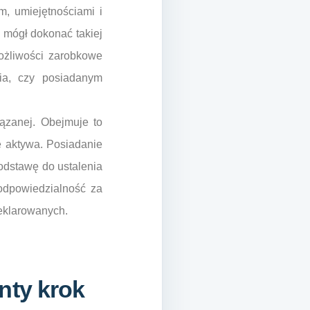
, umiejętnościami i
 mógł dokonać takiej
ożliwości zarobkowe
enia, czy posiadanym
ązanej. Obejmuje to
e aktywa. Posiadanie
odstawę do ustalenia
odpowiedzialność za
deklarowanych.
nty krok