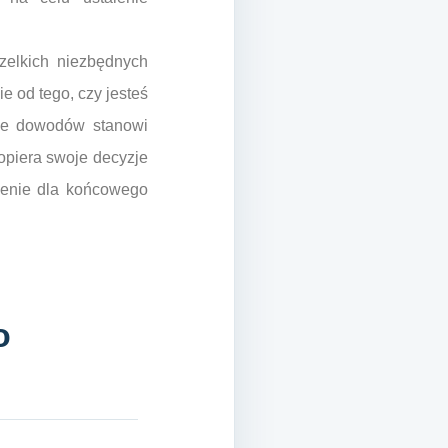
zelkich niezbędnych
e od tego, czy jesteś
nie dowodów stanowi
opiera swoje decyzje
zenie dla końcowego
o