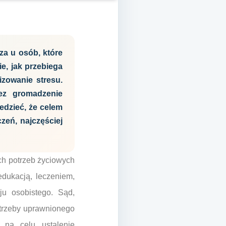
za u osób, które
e, jak przebiega
izowanie stresu.
ez gromadzenie
edzieć, że celem
zeń, najczęściej
h potrzeb życiowych
edukacją, leczeniem,
u osobistego. Sąd,
otrzeby uprawnionego
na celu ustalenie