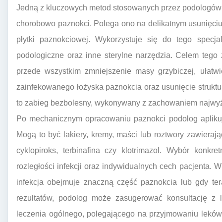
Jedną z kluczowych metod stosowanych przez podologów
chorobowo paznokci. Polega ono na delikatnym usunięciu p
płytki paznokciowej. Wykorzystuje się do tego specjal
podologiczne oraz inne sterylne narzędzia. Celem tego z
przede wszystkim zmniejszenie masy grzybiczej, ułatw
zainfekowanego łożyska paznokcia oraz usunięcie struktu
to zabieg bezbolesny, wykonywany z zachowaniem najwyż
Po mechanicznym opracowaniu paznokci podolog aplikuj
Mogą to być lakiery, kremy, maści lub roztwory zawierają
cyklopiroks, terbinafina czy klotrimazol. Wybór konkr
rozległości infekcji oraz indywidualnych cech pacjenta
infekcja obejmuje znaczną część paznokcia lub gdy te
rezultatów, podolog może zasugerować konsultację z 
leczenia ogólnego, polegającego na przyjmowaniu leków 