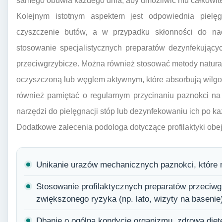
samego obuwia każdego dnia, aby umożliwić mu całkowite 
Kolejnym istotnym aspektem jest odpowiednia pielę
czyszczenie butów, a w przypadku skłonności do nadm
stosowanie specjalistycznych preparatów dezynfekującyc
przeciwgrzybicze. Można również stosować metody natura
oczyszczoną lub węglem aktywnym, które absorbują wilgoć
również pamiętać o regularnym przycinaniu paznokci na 
narzędzi do pielęgnacji stóp lub dezynfekowaniu ich po k
Dodatkowe zalecenia podologa dotyczące profilaktyki obe
Unikanie urazów mechanicznych paznokci, które m
Stosowanie profilaktycznych preparatów przeciw
zwiększonego ryzyka (np. lato, wizyty na basenie
Dbanie o ogólną kondycję organizmu, zdrową dietę