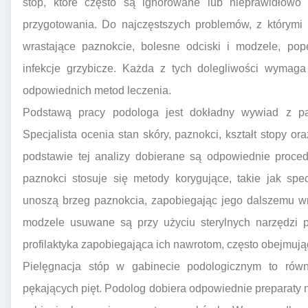
stóp, które często są ignorowane lub nieprawidłow
przygotowania. Do najczęstszych problemów, z którymi 
wrastające paznokcie, bolesne odciski i modzele, pop
infekcje grzybicze. Każda z tych dolegliwości wymaga
odpowiednich metod leczenia.
Podstawą pracy podologa jest dokładny wywiad z pa
Specjalista ocenia stan skóry, paznokci, kształt stopy o
podstawie tej analizy dobierane są odpowiednie proce
paznokci stosuje się metody korygujące, takie jak spec
unoszą brzeg paznokcia, zapobiegając jego dalszemu wra
modzele usuwane są przy użyciu sterylnych narzędzi p
profilaktyka zapobiegająca ich nawrotom, często obejmuj
Pielęgnacja stóp w gabinecie podologicznym to rów
pękających pięt. Podolog dobiera odpowiednie preparaty n