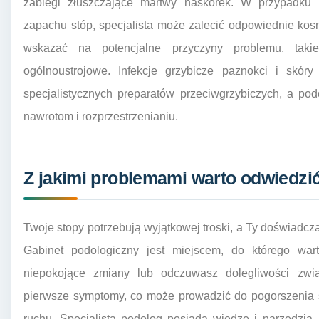
zabiegi złuszczające martwy naskórek. W przypadku n
zapachu stóp, specjalista może zalecić odpowiednie kosme
wskazać na potencjalne przyczyny problemu, taki
ogólnoustrojowe. Infekcje grzybicze paznokci i skór
specjalistycznych preparatów przeciwgrzybiczych, a pod
nawrotom i rozprzestrzenianiu.
Z jakimi problemami warto odwiedzić
Twoje stopy potrzebują wyjątkowej troski, a Ty doświadcz
Gabinet podologiczny jest miejscem, do którego war
niepokojące zmiany lub odczuwasz dolegliwości zwi
pierwsze symptomy, co może prowadzić do pogorszenia s
ruchu. Specjalista podolog posiada wiedzę i narzędzia,