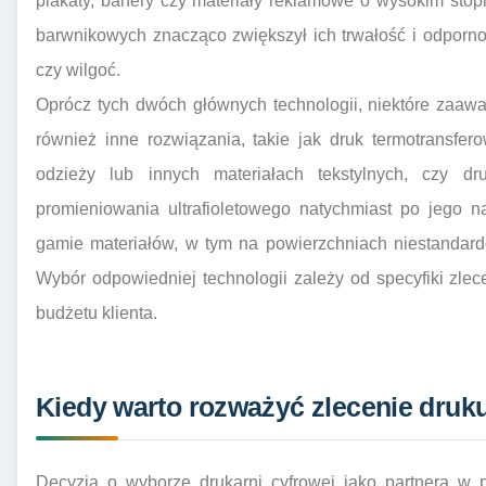
plakaty, banery czy materiały reklamowe o wysokim stop
barwnikowych znacząco zwiększył ich trwałość i odpornoś
czy wilgoć.
Oprócz tych dwóch głównych technologii, niektóre zaa
również inne rozwiązania, takie jak druk termotransfer
odzieży lub innych materiałach tekstylnych, czy 
promieniowania ultrafioletowego natychmiast po jego n
gamie materiałów, w tym na powierzchniach niestandar
Wybór odpowiedniej technologii zależy od specyfiki zlece
budżetu klienta.
Kiedy warto rozważyć zlecenie druku
Decyzja o wyborze drukarni cyfrowej jako partnera w 