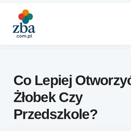
Skip to content
Co Lepiej Otworzy
Żłobek Czy
Przedszkole?