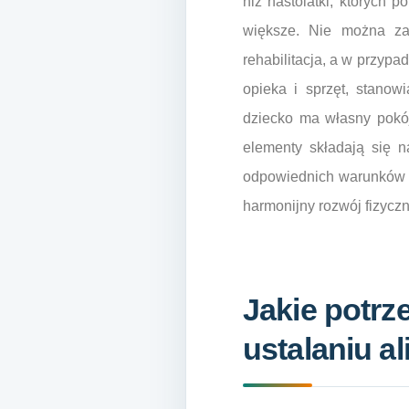
niż nastolatki, których
większe. Nie można za
rehabilitacja, a w przyp
opieka i sprzęt, stanow
dziecko ma własny pokój
elementy składają się 
odpowiednich warunków r
harmonijny rozwój fizyczn
Jakie potrz
ustalaniu a