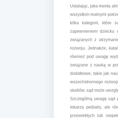
Ustalając, jaka kwota al
wszystkim realnymi potrz
kilka kategorii, które
zapewnieniem dziecku o
związanych z utrzymani
rozwoju. Jednakże, kata
również pod uwagę wyda
związane z nauką w prze
dodatkowe, takie jak nau
wszechstronnego rozwoju
studiów, sąd może uwzglę
Szczególną uwagę sąd po
lekarza pediatry, ale 
przewlekłych lub niepeł