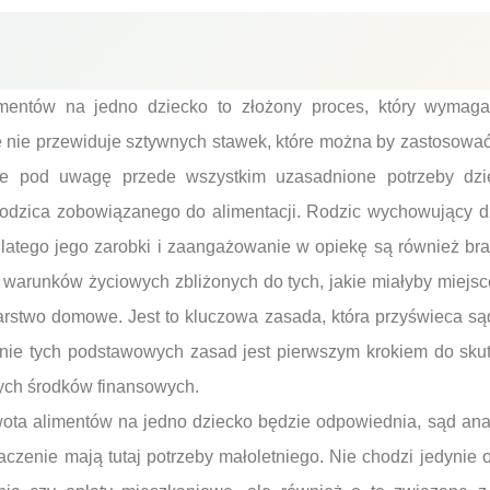
imentów na jedno dziecko to złożony proces, który wymaga
e nie przewiduje sztywnych stawek, które można by zastosowa
ze pod uwagę przede wszystkim uzasadnione potrzeby dzi
odzica zobowiązanego do alimentacji. Rodzic wychowujący d
 dlatego jego zarobki i zaangażowanie w opiekę są również b
 warunków życiowych zbliżonych do tych, jakie miałyby miejsc
arstwo domowe. Jest to kluczowa zasada, która przyświeca s
nie tych podstawowych zasad jest pierwszym krokiem do sk
ych środków finansowych.
ota alimentów na jedno dziecko będzie odpowiednia, sąd anal
czenie mają tutaj potrzeby małoletniego. Nie chodzi jedynie