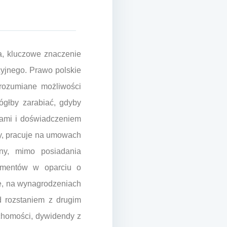
na, kluczowe znaczenie
yjnego. Prawo polskie
 rozumiane możliwości
mógłby zarabiać, gdyby
cjami i doświadczeniem
dy, pracuje na umowach
tny, mimo posiadania
limentów w oparciu o
e, na wynagrodzeniach
d rozstaniem z drugim
uchomości, dywidendy z