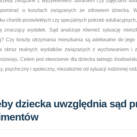
 potrzeby związane z wyżywieniem, ubraniem czy zajęciami do
pominać o kosztach związanych ze zdrowiem dziecka. Wiz
adku chorób przewlekłych czy specjalnych potrzeb edukacyjnych,
ią znaczący wydatek. Sąd analizuje również sytuację mies
? Czy koszty utrzymania mieszkania są adekwatne do jego 
na obraz realnych wydatków związanych z wychowaniem i 
ozwoju. Celem jest stworzenie dla dziecka takiego środowisk
y, psychiczny i społeczny, niezależnie od sytuacji rodzinnej rod
eby dziecka uwzględnia sąd p
limentów