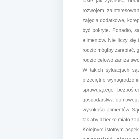
takie jak żywność, ubra
rozwojem zainteresowa
zajęcia dodatkowe, korep
być pokryte. Ponadto, 
alimentów. Nie liczy się 
rodzic mógłby zarabiać, 
rodzic celowo zaniża sw
W takich sytuacjach są
przeciętne wynagrodzeni
sprawującego bezpośre
gospodarstwa domowego 
wysokości alimentów. Są
tak aby dziecko miało za
Kolejnym istotnym aspek