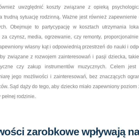
nież uwzględnić koszty związane z opieką psychologiczn
a trudną sytuację rodzinną. Ważne jest również zapewnienie
h. Obejmuje to partycypację w kosztach utrzymania loka
 za czynsz, media, ogrzewanie, czy remonty, proporcjonalnie
apewniony własny kąt i odpowiednią przestrzeń do nauki i od
y związane z rozwojem zainteresowań i pasji dziecka, takie 
ystyczne czy zakup instrumentów muzycznych. Celem jest
iarę jego możliwości i zainteresowań, bez znaczących ogra
ziców. Sąd dąży do tego, aby dziecko miało zapewniony poziom ż
 pełnej rodzinie.
iwości zarobkowe wpływają n