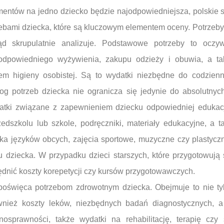
imentów na jedno dziecko będzie najodpowiedniejsza, polskie s
ebami dziecka, które są kluczowym elementem oceny. Potrzeby
 sąd skrupulatnie analizuje. Podstawowe potrzeby to oczy
dpowiedniego wyżywienia, zakupu odzieży i obuwia, a ta
em higieny osobistej. Są to wydatki niezbędne do codzien
log potrzeb dziecka nie ogranicza się jedynie do absolutnyc
tki związane z zapewnieniem dziecku odpowiedniej edukacj
dszkolu lub szkole, podręczniki, materiały edukacyjne, a ta
ka języków obcych, zajęcia sportowe, muzyczne czy plastyczne
 dziecka. W przypadku dzieci starszych, które przygotowują
dnić koszty korepetycji czy kursów przygotowawczych.
święca potrzebom zdrowotnym dziecka. Obejmuje to nie tyl
również koszty leków, niezbędnych badań diagnostycznych,
nosprawności, także wydatki na rehabilitację, terapię czy s