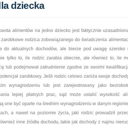
la dziecka
 kwota alimentów na jedno dziecko jest faktycznie uzasadnio
 zarobkowe rodzica zobowiązanego do świadczenia alimentac
nie do aktualnych dochodów, ale bierze pod uwagę szeroko
e tylko to, ile rodzic zarabia obecnie, ale również to, ile 
racę lub podejmował zatrudnienie zgodne ze swoimi kwalifika
potencjał zarobkowy. Jeśli rodzic celowo zaniża swoje docho
kim wynagrodzeniu lub jest zarejestrowany jako bezrobo
wania lepiej płatnych prac, sąd może ustalić wysokość a
ą one być oparte na średnim wynagrodzeniu w danym regioni
ch, a nawet na poziomie życia, jaki rodzic prowadził prze
również inne źródła dochodu, takie jak dochody z najmu nier