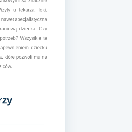
datkowymi są znacznie
yty u lekarza, leki,
 nawet specjalistyczna
zkaniową dziecka. Czy
potrzeb? Wszystkie te
zapewnieniem dziecku
a, które pozwoli mu na
ziców.
rzy