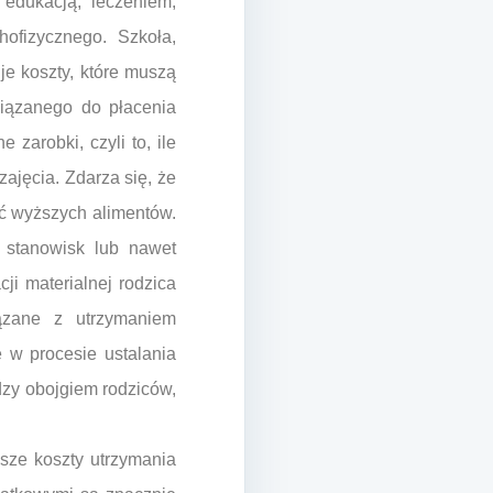
 edukacją, leczeniem,
ofizycznego. Szkoła,
je koszty, które muszą
wiązanego do płacenia
 zarobki, czyli to, ile
ajęcia. Zdarza się, że
ć wyższych alimentów.
 stanowisk lub nawet
ji materialnej rodzica
ązane z utrzymaniem
 w procesie ustalania
zy obojgiem rodziców,
ższe koszty utrzymania