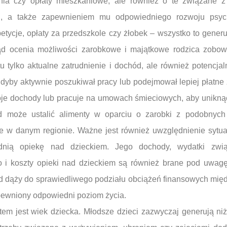
nia czy opłaty mieszkaniowe, ale również o te związane z
ń, a także zapewnieniem mu odpowiedniego rozwoju psych
etycje, opłaty za przedszkole czy żłobek – wszystko to generu
sąd ocenia możliwości zarobkowe i majątkowe rodzica zobo
tu tylko aktualne zatrudnienie i dochód, ale również potencjalne
gdyby aktywnie poszukiwał pracy lub podejmował lepiej płatne z
oje dochody lub pracuje na umowach śmieciowych, aby unikną
d może ustalić alimenty w oparciu o zarobki z podobnych
e w danym regionie. Ważne jest również uwzględnienie sytuac
dnią opiekę nad dzieckiem. Jego dochody, wydatki zwi
i koszty opieki nad dzieckiem są również brane pod uwagę
d dąży do sprawiedliwego podziału obciążeń finansowych międ
pewniony odpowiedni poziom życia.
tem jest wiek dziecka. Młodsze dzieci zazwyczaj generują ni